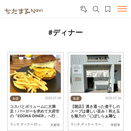
#ディナー
2025.07.28
2025.07.26
お店
お店
コスパとボリュームに大満
【開店】透き通った煮干しの
足！バーガーを求めて大府市
スープは優しい旨み！和え玉
の「EDONA DINER」へ行っ
も魅力の「にぼしらぁ麺なの
てみた
花」が半田市に7/3(木)オー
ランチ
,
ディナー
,
行ってみたレポ
,
家族
,
おひとりさま
ランチ
,
ディナー
,
KURUTOHP
,
ラーメン
,
開店
,
まちネタ
大府市
半田市
プン