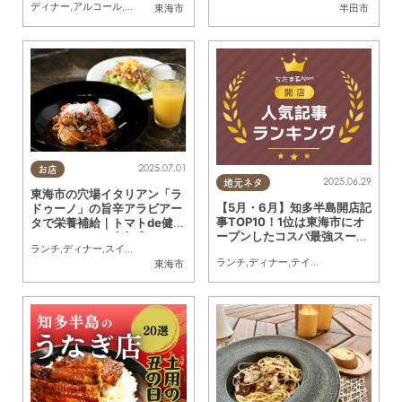
ディナー
,
アルコール
,
スイーツ
,
テイクアウト
,
キッチンカー
,
イベント
,
季節ネタ
,
ちた
東海市
半田市
2025.07.01
お店
2025.06.29
地元ネタ
東海市の穴場イタリアン「ラ
【5月・6月】知多半島開店記
ドゥーノ」の旨辛アラビアー
事TOP10！1位は東海市にオ
タで栄養補給｜トマトde健康
ープンしたコスパ最強スーパ
フェスティバル参加店／ちた
ランチ
,
ディナー
,
スイーツ
,
健康
,
ちたまる広告
ー
まる広告
ランチ
,
ディナー
,
テイクアウト
,
開店
,
まと
東海市