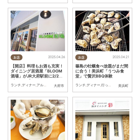
2025.04.26
2025.04.21
お店
お店
【開店】料理もお酒も充実！
篠島の牡蠣食べ放題がまだ間
ダイニング居酒屋「BLOOM
に合う！美浜町「うつみ食
酒場」がJR大府駅前に2/28
堂」で贅沢BBQ体験
(金)オープン
ランチ
,
ディナー
,
アルコール
,
開店
,
KURUTOHP
ランチ
,
ディナー
,
行ってみたレポ
,
友人
大府市
美浜町