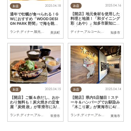
2025.04.16
2025.04.18
お店
お店
【開店】地元食材を使用した
通年で牡蠣が食べられる！G
料理と地酒！「和ダイニング
Wにおすすめ「WOOD DESI
彩（あや）」知多市新知に4/
GN PARK 野間」で海を眺め
3(木)オープン
ながら贅沢BBQを堪能
ディナー
,
アルコール
,
開店
,
まちネタ
,
おひ
ランチ
,
ディナー
,
観光
,
アウトドア
,
行ってみたレポ
,
おひとりさま
,
友人
美浜町
知多市
2025.04.15
2025.04.14
お店
お店
【開店】ご飯＆赤だし、おか
【開店】県内5店舗目！ステ
わり無料も！炭火焼きの定食
ーキ＆ハンバーグでお馴染み
屋「炭焼 政」が常滑市に3/5
「木こり家」が東海市に4/14
(水)オープン
(月)オープン
ランチ
,
ディナー
,
アルコール
,
開店
,
観光
ランチ
,
ディナー
,
アルコール
,
開店
,
夫婦
,
家
常滑市
東海市