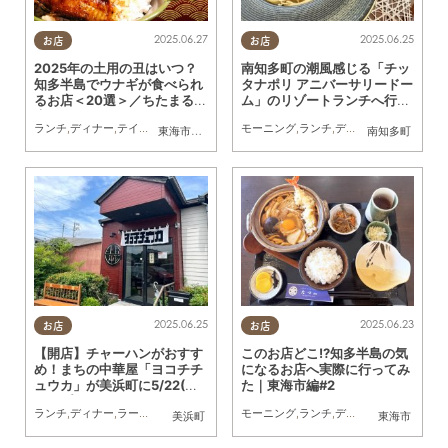
2025.06.27
2025.06.25
お店
お店
2025年の土用の丑はいつ？
南知多町の潮風感じる「チッ
知多半島でウナギが食べられ
タナポリ アニバーサリードー
るお店＜20選＞／ちたまる広
ム」のリゾートランチへ行っ
告
てみた
ランチ
,
ディナー
,
テイクアウト
,
専門店
,
季節ネタ
モーニング
,
まとめ記事
,
ランチ
,
ちたまる広告
,
ディナー
,
行ってみたレ
,
クーポン
東海市
,
大府市
,
知多市
,
東浦町
,
阿久比町
,
半田市
南知多町
,
常滑市
2025.06.25
2025.06.23
お店
お店
【開店】チャーハンがおすす
このお店どこ!?知多半島の気
め！まちの中華屋「ヨコチチ
になるお店へ実際に行ってみ
ュウカ」が美浜町に5/22(木)
た｜東海市編#2
オープン
ランチ
,
ディナー
,
ラーメン
,
開店
,
まちネタ
モーニング
,
ランチ
,
ディナー
,
アルコール
,
美浜町
東海市