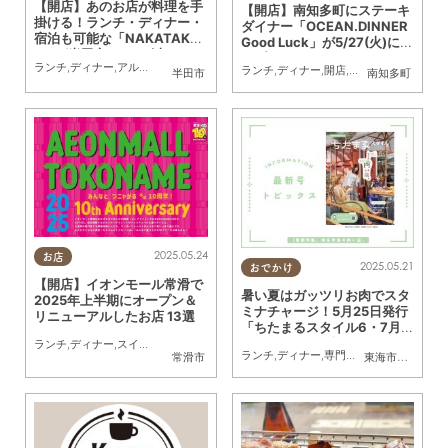
【開店】あのお店が料理を手
【開店】南知多町にステーキ
掛ける！ランチ・ディナー・
ダイナー「OCEAN.DINNER
宿泊も可能な「NAKATAK
Good Luck」が5/27(火)にオ
E」が半田市に5/27(火)オー
ープン
ランチ
,
ディナー
,
アルコール
,
開店
,
専門店
プン
ランチ
,
ディナー
,
開店
,
ドライブ
,
カップル
半田市
南知多町
2025.05.24
お店
2025.05.21
おでかけ
【開店】イオンモール常滑で
暑い夏はガッツリお肉でスタ
2025年上半期にオープン＆
ミナチャージ！5月25日発行
リニューアルしたお店 13選
「ちたまるスタイル6・7月
号」見ドコロ解説
ランチ
,
ディナー
,
スイーツ
,
開店
,
住まい
,
専門店
,
雑貨
,
まとめ記事
ランチ
,
ディナー
,
専門店
,
ちたまるスタイル
常滑市
東海市
,
大府市
,
知