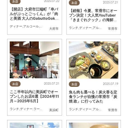
2025.07.22
お店
2025.07.21
お店
【開店】大府市江端町「串バ
【続報】今夏、常滑市にオー
ルがぶっとごっくん」が「肉
プン決定！大人気YouTuber
と美酒 大人のGabuttoGokk
「きまぐれクック」の海鮮テ
un」として7/3(木)リニュー
ーマパーク
ディナー
,
アルコール
,
リニューアル
,
カップル
,
友人
,
KURUTOHP
アル
ランチ
,
ディナー
,
アルコール
,
開店
,
まちネ
大府市
常滑市
2025.07.21
2025.07.19
お店
お店
ここ半年以内に美浜町でオー
魚も肉も選べる！炭火香る定
プンしたお店6選【2024年11
食ランチが自慢の常滑市「炭
月～2025年5月】
焼 政」に行ってみた
ランチ
,
ディナー
,
ラーメン
,
カフェ
,
開店
,
まとめ記事
ランチ
,
ディナー
,
アルコール
,
まちネタ
,
行
美浜町
常滑市