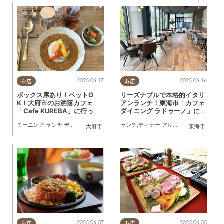
2025.06.17
2025.06.16
お店
お店
ボックス席あり！ペットO
リーズナブルで本格的イタリ
K！大府市のお洒落カフェ
アンランチ！東海市「カフェ
「Cafe KUREBA」に行って
ダイニング ラドゥーノ」に行
みた
ってみた
モーニング
,
ランチ
,
ディナー
,
カフェ
,
まちネタ
ランチ
,
行ってみたレポ
,
ディナー
,
アルコール
,
友人
,
カフェ
,
まち
大府市
東海市
2025.06.07
2025.06.05
お店
お店