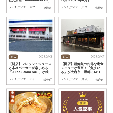
杜交流館「KonoMachi Caf
11月～2025年4月】
e」でランチ／ちたまる広告
ランチ
,
ディナー
,
カフェ
,
スイーツ
,
開店
,
映画
ランチ
,
ディナー
,
カフェ
,
開店
,
リニューア
東海市
常滑市
2025.05.08
2025.05.07
お店
お店
【開店】フレッシュジュース
【開店】新鮮魚のお得な定食
と本格バーガーが楽しめる
メニューが豊富！「魚まい
「Juice Stand S&S」が武豊
る」が大府市一屋町に4/11
町に4/18(金)オープン
(金)オープン
ランチ
,
ディナー
,
テイクアウト
,
開店
,
専門店
ランチ
,
まちネタ
,
ディナー
,
開店
,
親子
,
家族
,
おひとり
武豊町
大府市