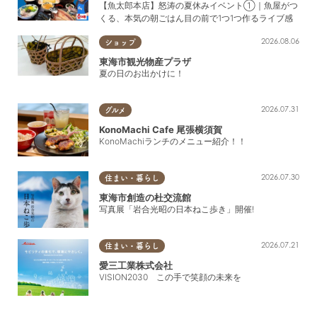
【魚太郎本店】怒涛の夏休みイベント①｜魚屋がつ
くる、本気の朝ごはん目の前で1つ1つ作るライブ感
2026.08.06
ショップ
東海市観光物産プラザ
夏の日のお出かけに！
2026.07.31
グルメ
KonoMachi Cafe 尾張横須賀
KonoMachiランチのメニュー紹介！！
2026.07.30
住まい・暮らし
東海市創造の杜交流館
写真展「岩合光昭の日本ねこ歩き」開催!
2026.07.21
住まい・暮らし
愛三工業株式会社
VISION2030 この手で笑顔の未来を