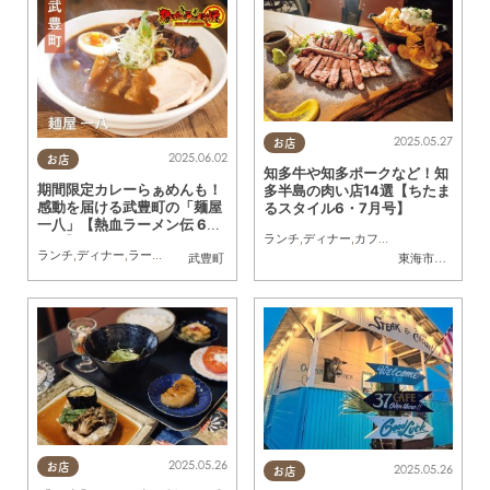
2025.05.27
お店
2025.06.02
お店
知多牛や知多ポークなど！知
期間限定カレーらぁめんも！
多半島の肉い店14選【ちたま
感動を届ける武豊町の「麺屋
るスタイル6・7月号】
一八」【熱血ラーメン伝 6月
ランチ
,
ディナー
,
カフェ
,
開店
,
ちたまるス
放送】
ランチ
,
ディナー
,
ラーメン
,
連載
武豊町
東海市
,
大府市
,
知
2025.05.26
お店
2025.05.26
お店