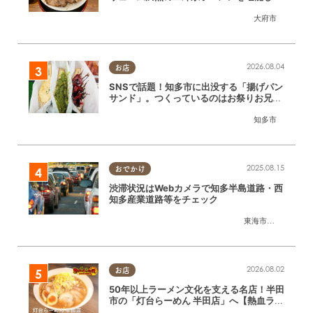
きた
大府市
2026.08.04
お店
SNSで話題！知多市に出没する「揚げパン
サンド」。つくっているのはお祭りお兄さ
ん!?【ちたまる調査隊#55】
知多市
2025.08.15
おでかけ
渋滞状況はWebカメラで知多半島道路・西
知多産業道路等をチェック
東海市
,
大府市
,
知多
2026.08.02
お店
50年以上ラーメン文化を支える名店！半田
市の「灯台らーめん 半田店」へ【熱血ラー
メン伝 8月放送】