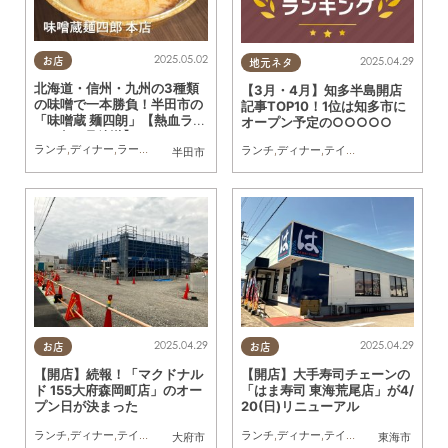
2025.05.02
2025.04.29
お店
地元ネタ
北海道・信州・九州の3種類
【3月・4月】知多半島開店
の味噌で一本勝負！半田市の
記事TOP10！1位は知多市に
「味噌蔵 麺四朗」【熱血ラー
オープン予定の○○○○○
メン伝 5月放送】
ランチ
,
ディナー
,
ラーメン
,
連載
ランチ
,
ディナー
,
テイクアウト
,
開店
,
まと
半田市
2025.04.29
2025.04.29
お店
お店
【開店】続報！「マクドナル
【開店】大手寿司チェーンの
ド 155大府森岡町店」のオー
「はま寿司 東海荒尾店」が4/
プン日が決まった
20(日)リニューアル
ランチ
,
ディナー
,
テイクアウト
,
開店
,
親子
,
KURUTOHP
ランチ
,
ディナー
,
テイクアウト
,
開店
,
リニ
大府市
東海市