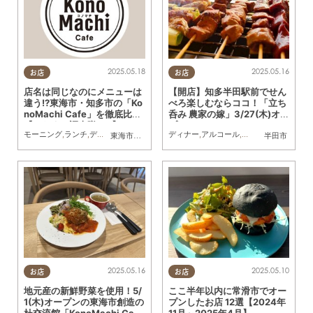
2025.05.18
2025.05.16
お店
お店
店名は同じなのにメニューは
【開店】知多半田駅前でせん
違う!?東海市・知多市の「Ko
べろ楽しむならココ！「立ち
noMachi Cafe」を徹底比較
呑み 農家の嫁」3/27(木)オー
【ちたまる調査隊#51】
プン
モーニング
,
ランチ
,
ディナー
,
カフェ
,
開店
,
ちたまる調査隊
ディナー
,
アルコール
,
開店
東海市
,
知多市
半田市
2025.05.16
2025.05.10
お店
お店
地元産の新鮮野菜を使用！5/
ここ半年以内に常滑市でオー
1(木)オープンの東海市創造の
プンしたお店 12選【2024年