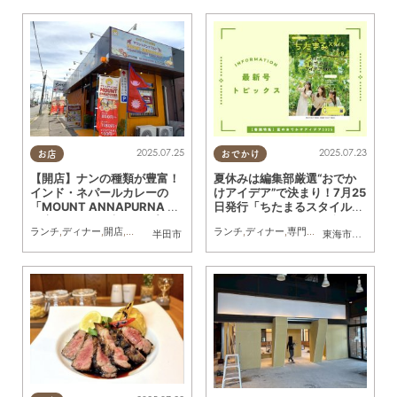
2025.07.25
2025.07.23
お店
おでかけ
【開店】ナンの種類が豊富！
夏休みは編集部厳選“おでか
インド・ネパールカレーの
けアイデア”で決まり！7月25
「MOUNT ANNAPURNA 半
日発行「ちたまるスタイル
田店」が6/26(木)オープン
8・9月号」見ドコロ解説
ランチ
,
ディナー
,
開店
,
専門店
,
まちネタ
ランチ
,
ディナー
,
専門店
,
ちたまるスタイル
半田市
東海市
,
大府市
,
知