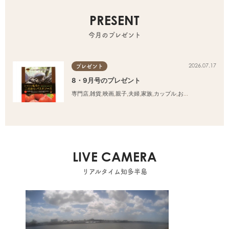
PRESENT
今月のプレゼント
2026.07.17
プレゼント
8・9月号のプレゼント
専門店
,
雑貨
,
映画
,
親子
,
夫婦
,
家族
,
カップル
,
おひとりさま
,
友人
LIVE CAMERA
リアルタイム知多半島