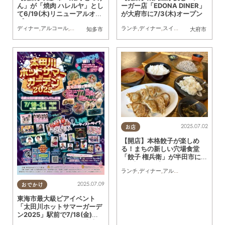
ん」が「焼肉 ハレルヤ」とし
ーガー店「EDONA DINER」
て6/19(木)リニューアルオー
が大府市に7/3(木)オープン
プン
ディナー
,
アルコール
,
開店
ランチ
,
ディナー
,
スイーツ
,
開店
,
友人
,
KUR
知多市
大府市
2025.07.02
お店
【開店】本格餃子が楽しめ
る！まちの新しい穴場食堂
「餃子 権兵衛」が半田市に5/
27(火)オープン
ランチ
,
ディナー
,
アルコール
,
開店
,
家族
,
お
2025.07.09
おでかけ
東海市最大級ビアイベント
「太田川ホットサマーガーデ
ン2025」駅前で7/18(金)～2
1(月祝)開催／ちたまる広告