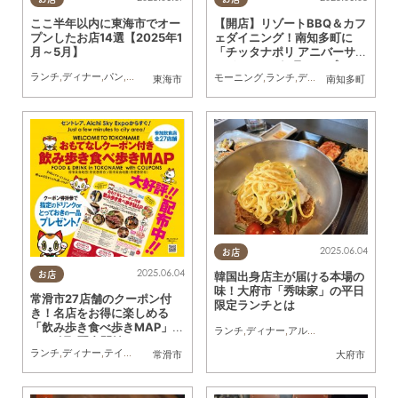
ここ半年以内に東海市でオー
【開店】リゾートBBQ＆カフ
プンしたお店14選【2025年1
ェダイニング！南知多町に
月～5月】
「チッタナポリ アニバーサリ
ードーム」が4月オープン
ランチ
,
ディナー
,
パン
,
カフェ
,
開店
モーニング
,
ランチ
,
ディナー
,
開店
,
ドライ
東海市
南知多町
2025.06.04
お店
2025.06.04
韓国出身店主が届ける本場の
お店
味！大府市「秀味家」の平日
常滑市27店舗のクーポン付
限定ランチとは
き！名店をお得に楽しめる
「飲み歩き食べ歩きMAP」が
ランチ
,
ディナー
,
アルコール
,
行ってみたレ
5/26(月)配布開始
ランチ
,
ディナー
,
テイクアウト
,
イベント
,
旅行
常滑市
大府市