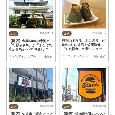
2025.07.12
2025.07.17
お店
お店
行列のできる「おにぎり」が
【開店】創業50年の東海市
5年ぶりに復活！笠庵監修
「旬彩ふき島」が「まるは旬
「ちた軽食」の新メニューを
彩ふき島」へ7/18(金)リニュ
食べに阿久比PAへ行ってみた
ーアル
モーニング
,
ランチ
,
ディナー
,
スイーツ
,
テ
ランチ
,
ディナー
,
アルコール
,
リニューアル
東海市
阿久比町
2025.07.09
2025.07.09
お店
お店
【開店】知多市「焼肉 とっけ
【開店】焼肉屋が挑むハンバ