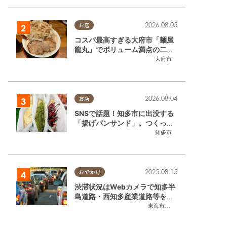
2026.08.05
お店
コスパ最高すぎる大府市「麺屋
龍丸」でボリューム満点の二郎
系ラーメンを堪能してきた
大府市
2026.08.04
お店
SNSで話題！知多市に出没する
「揚げパンサンド」。つくって
ま
いるのはお祭りお兄さん!?【ち
知多市
たまる調査隊#55】
2025.08.15
おでかけ
渋滞状況はWebカメラで知多半
島道路・西知多産業道路等をチ
ェック
東海市
,
大府市
,
知多市
,
東浦町
,
常