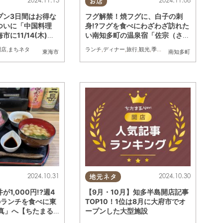
お店
プン3日間はお得な
フグ解禁！焼フグに、白子の刺
ついに「中国料理
身!?フグを食べにわざわざ訪れた
に11/14(木)オ
い南知多町の温泉宿「佐宗（さそ
う）」／ちたまる広告
開店
,
まちネタ
ランチ
,
ディナー
,
旅行
,
観光
,
季節ネタ
,
ちたまる広告
東海市
南知多町
2024.10.31
2024.10.30
地元ネタ
1,000円!?週4
【9月・10月】知多半島開店記事
のランチを食べに東
TOP10！1位は8月に大府市でオ
 真」へ【ちたまる
ープンした大型施設