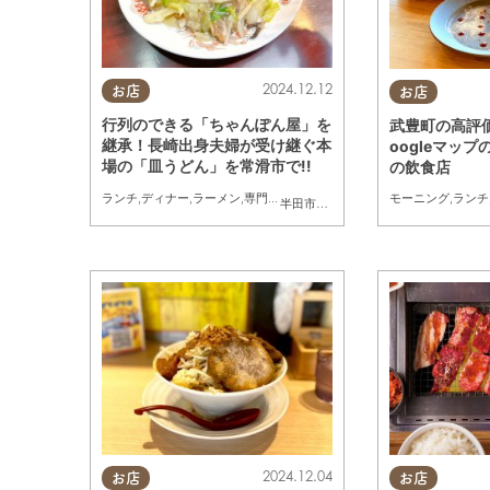
2024.12.12
お店
お店
行列のできる「ちゃんぽん屋」を
武豊町の高評
継承！長崎出身夫婦が受け継ぐ本
oogleマップ
場の「皿うどん」を常滑市で!!
の飲食店
ランチ
,
ディナー
,
ラーメン
,
専門店
モーニング
,
ランチ
半田市
,
常滑市
2024.12.04
お店
お店