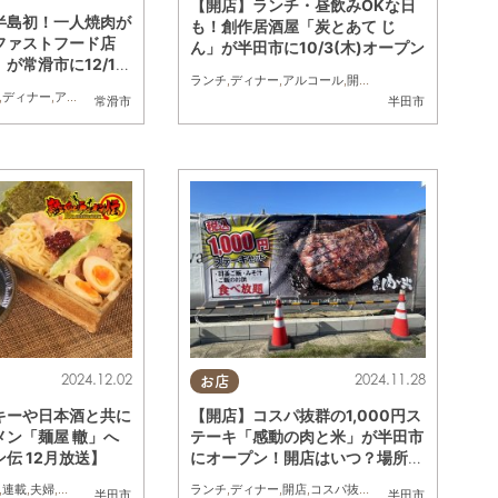
【開店】ランチ・昼飲みOKな日
半島初！一人焼肉が
も！創作居酒屋「炭とあて じ
ファストフード店
ん」が半田市に10/3(木)オープン
が常滑市に12/13
ランチ
,
ディナー
,
アルコール
,
開店
,
ディナー
,
アルコール
,
開店
,
家族
,
おひとりさま
常滑市
半田市
2024.12.02
2024.11.28
お店
キーや日本酒と共に
【開店】コスパ抜群の1,000円ス
メン「麺屋 轍」へ
テーキ「感動の肉と米」が半田市
伝 12月放送】
にオープン！開店はいつ？場所は
どこ？
,
連載
,
夫婦
,
おひとりさま
,
友人
ランチ
,
ディナー
,
開店
,
コスパ抜群
半田市
半田市