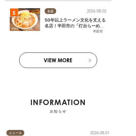
2026.08.02
お店
50年以上ラーメン文化を支える
名店！半田市の「灯台らーめん
半田店」へ【熱血ラーメン伝 8
半田市
月放送】
VIEW MORE
町
INFORMATION
お知らせ
2026.08.01
ニュース