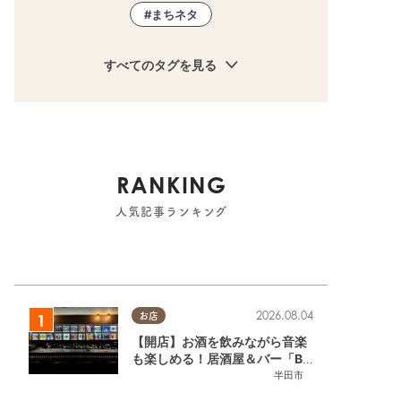
まちネタ
すべてのタグを見る
RANKING
人気記事ランキング
載店
,
ちたまる広告
,
クーポン
半田市
2026.08.04
お店
【開店】お酒を飲みながら音楽
も楽しめる！居酒屋＆バー「BL
OOMY（ブルーミー）」が7/3
半田市
(金)半田市でオープン