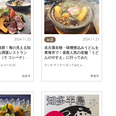
2024.11.22
2024.11.21
お店
抜群！海の見える知
名古屋名物・味噌煮込みうどんを
お洒落レストラン
東海市で！昼夜人気の老舗「うど
NA（ラ コシーナ）」
んのやすえ」に行ってみた
アルコール
,
行ってみたレポ
,
カップル
ランチ
,
友人
,
ディナー
,
行ってみたレポ
,
夫婦
,
家族
,
おひとりさ
知多市
東海市