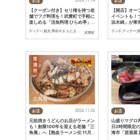
お店
お店
【クーポン付き】セリ権を持つ老
【開店】オー
舗でフグ料理を！武豊町で手軽に
イベントも！
楽しめる「活魚料理 ひらめ亭」
浜木綿」が東海市
／ちたまる広告
ープン
ディナー
,
観光
,
季節ネタ
,
ちたまる広告
ランチ
,
ディナー
,
武豊町
2024.11.02
お店
お店
元祖焼きうどんのお店がラーメン
山盛りマグロ丼が
も！創業100年を迎える老舗「三
日2時間限定
角庵」へ【熱血ラーメン伝 11月
海市「居酒屋
放送】
調査隊＃49】