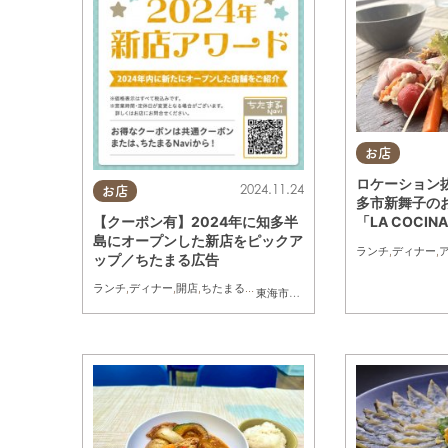
お店
ロケーション
2024.11.24
お店
多市新舞子の
【クーポン有】2024年に知多半
「LA COCI
島にオープンした新店をピックア
へ
ランチ
,
ディナー
,
ップ／ちたまる広告
ランチ
,
ディナー
,
開店
,
ちたまるスタイル掲載店
東海市
,
知多市
,
武豊町
,
南知多町