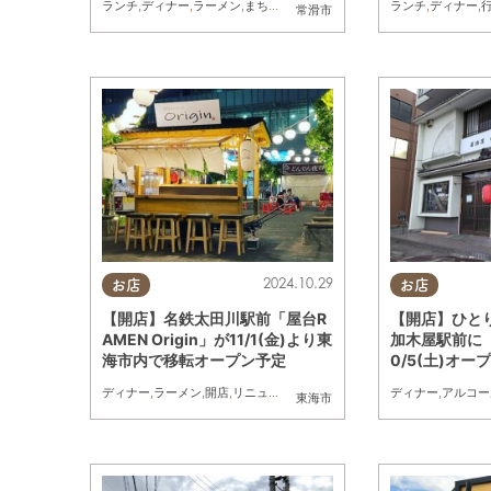
ランチ
,
ディナー
,
ラーメン
,
まちネタ
,
連載
ランチ
,
ディナー
,
常滑市
2024.10.29
お店
お店
【開店】名鉄太田川駅前「屋台R
【開店】ひと
AMEN Origin」が11/1(金)より東
加木屋駅前に「
海市内で移転オープン予定
0/5(土)オー
ディナー
,
ラーメン
,
開店
,
リニューアル
ディナー
,
アルコー
東海市