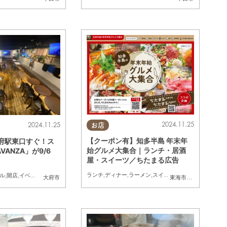
2024.11.25
2024.11.25
お店
【クーポン有】知多半島 年末年
大府駅東口すぐ！ス
始グルメ大集合｜ランチ・居酒
ANZA」が9/6
屋・スイーツ／ちたまる広告
ランチ
,
ディナー
,
ラーメン
,
スイーツ
,
ちたまるスタイル掲
ル
,
開店
,
イベント
,
家族
,
友人
大府市
東海市
,
大府市
,
知多市
,