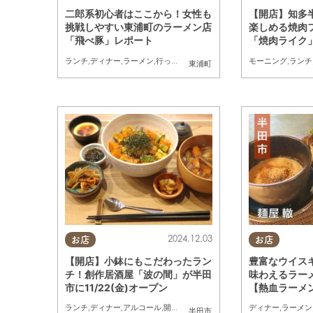
二郎系初心者はここから！女性も
【開店】知多
挑戦しやすい東浦町のラーメン店
楽しめる焼肉
「飛べ豚」レポート
「焼肉ライク」
(金)オープン
ランチ
,
ディナー
,
ラーメン
,
行ってみたレポ
,
コスパ抜群
モーニング
,
ランチ
東浦町
2024.12.03
お店
お店
【開店】小鉢にもこだわったラン
豊富なウイス
チ！創作居酒屋「波の間」が半田
味わえるラー
市に11/22(金)オープン
【熱血ラーメン
ランチ
,
ディナー
,
アルコール
,
開店
,
まちネタ
ディナー
,
ラーメン
半田市