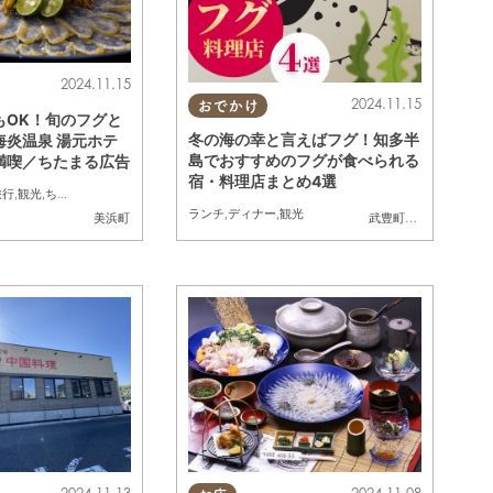
2024.11.15
2024.11.15
おでかけ
もOK！旬のフグと
冬の海の幸と言えばフグ！知多半
海炎温泉 湯元ホテ
島でおすすめのフグが食べられる
満喫／ちたまる広告
宿・料理店まとめ4選
旅行
,
観光
,
ちたまる広告
ランチ
,
ディナー
,
観光
美浜町
武豊町
,
美浜町
,
南知多
2024.11.13
2024.11.08