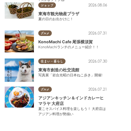
2026.08.06
ショップ
東海市観光物産プラザ
夏の日のお出かけに！
2026.07.31
グルメ
KonoMachi Cafe 尾張横須賀
KonoMachiランチのメニュー紹介！！
2026.07.30
住まい・暮らし
東海市創造の杜交流館
写真展「岩合光昭の日本ねこ歩き」開催!
2026.07.21
グルメ
アジアンキッチン＆インドカレーヒ
マラヤ 大府店
夏こそスパイス料理を楽しもう！ 大府店は
アジアン料理が勢揃い