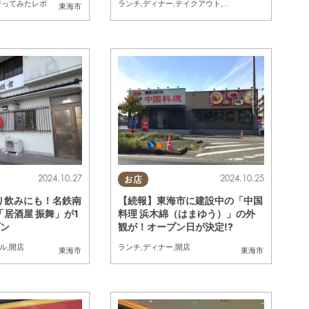
行ってみたレポ
ランチ
,
ディナー
,
テイクアウト
,
開店
,
まとめ記事
東海市
2024.10.27
2024.10.25
お店
り飲みにも！名鉄南
【続報】東海市に建設中の「中国
居酒屋 振舞」が1
料理 浜木綿（はまゆう）」の外
プン
観が！オープン日が決定!?
ル
,
開店
ランチ
,
ディナー
,
開店
東海市
東海市