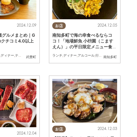
2024.12.09
2024.12.05
お店
価グルメまとめ｜G
南知多町で海の幸食べるならコ
のクチコミ4.0以上
コ！「地場鮮魚 小枡園（こます
えん）」の平日限定メニュー食べ
てみた
,
ディナー
,
テイクアウト
ランチ
,
ディナー
,
アルコール
,
行ってみたレポ
,
夫婦
,
家族
武豊町
南知多町
2024.12.03
お店
2024.12.04