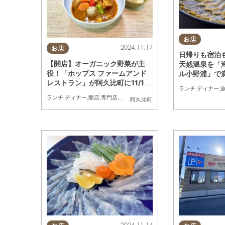
お店
2024.11.17
お店
日帰りも宿泊
【開店】オーガニック野菜が主
天然温泉を「
役！「ホップス ファームアンド
ル小野浦」で
レストラン」が阿久比町に11/17
ランチ
,
ディナー
,
(日)オープン
ランチ
,
ディナー
,
開店
,
専門店
,
まちネタ
阿久比町
2024.11.14