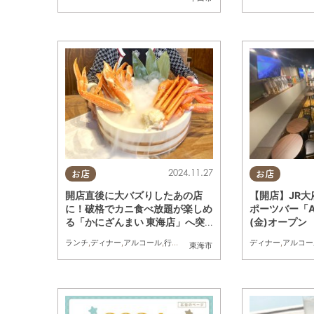
2024.11.27
お店
お店
開店直後に大バズりしたあの店
【開店】JR
に！破格でカニ食べ放題が楽しめ
ポーツバー「AV
る「かにざんまい 東海店」へ突
(金)オープン
撃
ランチ
,
ディナー
,
アルコール
,
行ってみたレポ
ディナー
,
アルコー
東海市