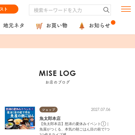
スト
地元ネタ
お買い物
お知らせ
MISE LOG
お店のブログ
2027.07.06
ショップ
魚太郎本店
【魚太郎本店】怒涛の夏休みイベント①｜
魚屋がつくる、本気の朝ごはん目の前で1つ
1つ作るライブ感