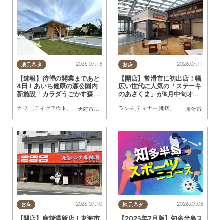
2026.07.15
2026.07.11
地元ネタ
お店
【速報】待望の開業まであと
【開店】常滑市に初出店！幅
4日！あいち健康の森公園内
広い世代に人気の「ステーキ
新施設「カラダうごかす森 H
のあさくま」が8月中旬オー
arappa」を一足先に調査
プン｜サラダバーや濃厚コー
カフェ
,
テイクアウト
,
開店
,
まちネタ
,
親子
,
家族
ランチ
,
ペット
,
ディナー
,
トレンド
,
開店
,
KURUTOHP
,
地元企業
,
家族
,
おひ
大府市
,
東浦町
常滑市
ンスープも
2026.07.10
2026.07.05
お店
地元ネタ
【開店】麻辣湯新店！東海市
【2026年7月版】知多半島ス