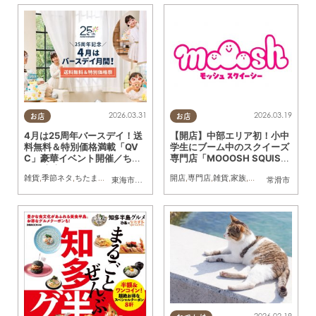
2026.03.31
2026.03.19
お店
お店
4月は25周年バースデイ！送
【開店】中部エリア初！小中
料無料＆特別価格満載「QV
学生にブーム中のスクイーズ
C」豪華イベント開催／ちた
専門店「MOOOSH SQUISH
まる広告
Y（モッシュスクイーシ
雑貨
,
季節ネタ
,
ちたまる広告
,
おひとりさま
開店
,
トレンド
,
専門店
,
おうち時間
,
雑貨
,
家族
,
おひとりさま
,
友人
,
東海市
,
大府市
,
知多市
,
東浦町
,
阿久比町
,
半田市
常滑市
,
常滑市
,
武豊
ー）」が常滑市に3/26(木)～
期間限定オープン
2026.02.19