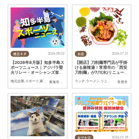
2026.08.02
2026.07.31
地元ネタ
お店
【2026年8月版】知多半島ス
【開店】刀削麺専門店が手掛
ポーツニュース｜アジパラ聖
ける麻辣湯！常滑市の「西安
火リレー・オーシャンズ首位
刀削麺」が7/1(水)リニューア
など最新情報まとめ
ル
地元企業
,
スポーツ
,
家族
,
おひとりさま
,
友人
ランチ
,
トレンド
,
ラーメン
,
リニューアル
,
カップル
,
東海市
,
大府市
,
知多市
,
東浦町
,
阿久比町
,
半田市
常滑市
,
常滑市
,
武豊
2026.07.29
おでかけ