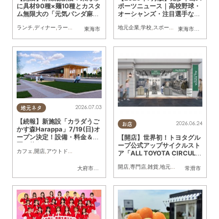
に具材90種×麺10種とカスタ
ポーツニュース｜高校野球・
ム無限大の「元気パンダ麻辣
オーシャンズ・注目選手など
湯 東海本店」が6/12(金)オー
最新情報まとめ
ランチ
,
ディナー
,
ラーメン
,
開店
,
夫婦
,
カップル
地元企業
,
おひとりさま
,
学校
,
スポーツ
,
友人
,
トレンド
,
家族
,
おひとりさ
東海市
東海市
,
大府市
,
知
プン
2026.07.03
地元ネタ
【続報】新施設「カラダうご
2026.06.24
お店
かす森Harappa」7/19(日)オ
ープン決定！設備・料金＆公
【開店】世界初！トヨタグル
園で使えるレンタルアイテム
ープ公式アップサイクルスト
カフェ
,
開店
,
アウトドア
,
自然
,
まちネタ
,
家族
,
友人
,
ペット
,
トレンド
,
KURUTOHP
も登場
ア「ALL TOYOTA CIRCULA
R STORE」が常滑市に7/1
開店
,
専門店
,
雑貨
,
地元企業
,
家族
,
おひとり
大府市
,
東浦町
常滑市
(水)オープン