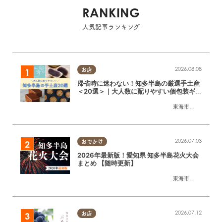
RANKING
人気記事ランキング
2026.08.08
お店
帰省時に迷わない！知多半島の厳選手土産
＜20選＞｜大人数に配りやすい個包装ギフ
ト
東海市
,
大府市
,
知多
2026.07.03
おでかけ
2026年最新版！愛知県 知多半島花火大会
まとめ 【随時更新】
東海市
,
大府市
,
知多
2026.07.12
お店