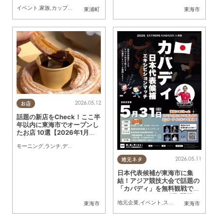
催！
イベント
,
家族
,
カップル
,
おひとりさま
,
友人
,
トレンド
東浦町
東海市
2026.05.12
お店
話題の新店をCheck！ここ半
年以内に東海市でオープンし
たお店 10選【2026年1月～5
月】
モーニング
,
ランチ
,
ディナー
,
パン
,
カフェ
,
スイーツ
,
テイクアウト
,
キッチンカー
,
開店
,
2026.05.11
地元ネタ
日本代表候補が東海市に集
結！アジア競技大会で話題の
「カバディ」を無料観戦でき
るチャンス｜5/31(日)開催／
地元企業
,
イベント
,
スポーツ
,
ちたまる広告
東海市
東海市
ちたまる広告