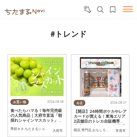
#トレンド
2026.08.08
お買い物
2026.08.07
お店
食べたらハマる！毎年完売級
【開店】24時間ポケカやレア
の人気商品｜大府市直送「朝
カードが買える！東海エリア
採れシャインマスカット」予
2店舗目のトレカ自販機専門
約受付中【8/20頃より順次
店「トレカドリーム」が常滑
季節ネタ
,
ちたまるショッピング
,
夫婦
,
家族
,
トレンド
,
KURUTOHP
配送】／ちたまるショッピン
開店
,
専門店
,
おもしろ自販機
,
カップル
,
お
大府市
常滑市
市に8/7(金)オープン
グ