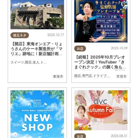
2025.10.17
地元ネタ
【開店】東海オンエア・りょ
2025.10.09
うさんのケーキ製造所が「マ
お店
リエ」跡地に！新店舗計画＆
【続報】2025年10月プレオ
製造拠点を動画で発表
ープン決定！YouTuber「き
スイーツ
,
開店
,
友人
,
トレンド
まぐれクック」の捌く魚も買
える海鮮テーマパーク最新情
開店
,
専門店
,
ドライブ
,
トレンド
東海市
常滑市
報
2025.08.31
お店