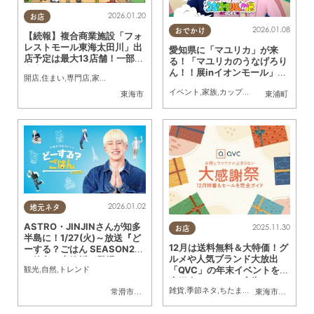
2026.01.20
お店
2026.01.08
おでかけ
【続報】複合商業施設「フォ
レストモール東海太田川」出
愛知県に「マユリカ」が来
店予定は最大13店舗！一部出
る！「マユリカのうなげろり
店店舗、メインビジュアル解
ん！！展inイオンモール」開
開店
,
住まい
,
専門店
,
家族
,
トレンド
禁
催記念ライブが1/11(日)イオ
イベント
,
家族
,
カップル
,
おひとりさま
,
友
東海市
東浦町
ンモール東浦で開催
2026.01.02
地元ネタ
ASTRO・JINJINさんが知多
2025.11.30
お店
半島に！1/27(火)～放送『ど
12月は送料無料＆大特価！グ
ーする？ごはん SEASON2』
ルメや人気ブランド大放出
に篠島や土管坂が登場
観光
,
自然
,
トレンド
「QVC」の年末イベントを徹
底紹介／ちたまる広告
雑貨
,
季節ネタ
,
ちたまる広告
,
おひとりさま
常滑市
,
美浜町
,
南知多町
東海市
,
大府市
,
知