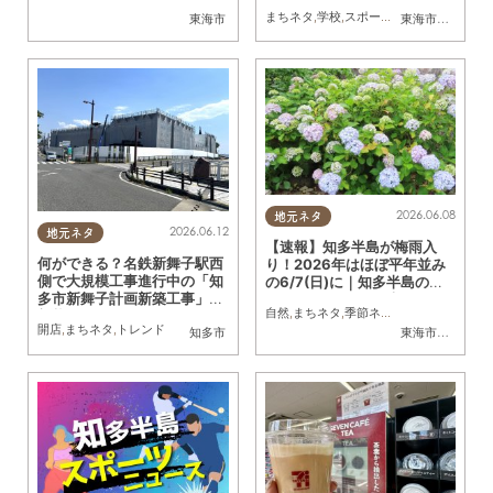
半島16校の初戦対戦相手をチ
まちネタ
,
学校
,
スポーツ
,
トレンド
東海市
東海市
,
大府市
,
知
ェック
2026.06.08
地元ネタ
2026.06.12
地元ネタ
【速報】知多半島が梅雨入
何ができる？名鉄新舞子駅西
り！2026年はほぼ平年並み
側で大規模工事進行中の「知
の6/7(日)に｜知多半島の天
多市新舞子計画新築工事」最
候チェックなら24時間Web
自然
,
まちネタ
,
季節ネタ
,
トレンド
新状況は？
カメラで
開店
,
まちネタ
,
トレンド
知多市
東海市
,
大府市
,
知