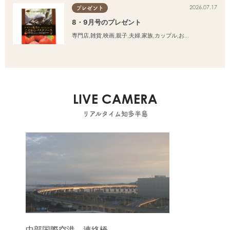
2026.07.17
プレゼント
8・9月号のプレゼント
専門店
,
雑貨
,
映画
,
親子
,
夫婦
,
家族
,
カップル
,
おひとりさま
,
友人
LIVE CAMERA
リアルタイム知多半島
中部国際空港 連絡橋