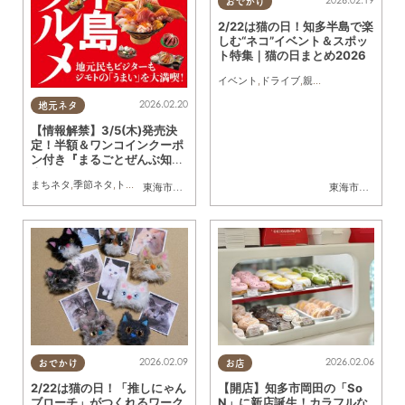
おでかけ
2/22は猫の日！知多半島で楽
しむ“ネコ”イベント＆スポッ
ト特集｜猫の日まとめ2026
イベント
,
ドライブ
,
親子
,
おひとりさま
,
友
2026.02.20
地元ネタ
【情報解禁】3/5(木)発売決
定！半額＆ワンコインクーポ
ン付き『まるごとぜんぶ知多
半島グルメ』ぴあ×ちたまる
まちネタ
,
季節ネタ
,
トレンド
東海市
,
大府市
,
知多市
,
東浦町
,
阿久比町
,
半田市
,
常滑市
東海市
,
常滑市
,
武豊
,
武
MOOK本第2弾
2026.02.09
2026.02.06
おでかけ
お店
2/22は猫の日！「推しにゃん
【開店】知多市岡田の「So
ブローチ」がつくれるワーク
N」に新店誕生！カラフルな