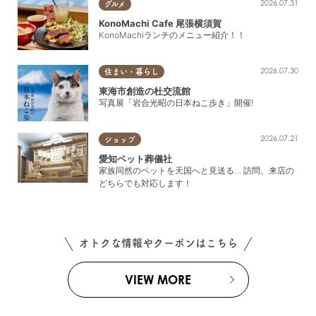
2026.07.31
グルメ
KonoMachi Cafe 尾張横須賀
KonoMachiランチのメニュー紹介！！
2026.07.30
住まい・暮らし
東海市創造の杜交流館
写真展「岩合光昭の日本ねこ歩き」開催!
2026.07.21
ショップ
愛知ペット葬儀社
家族同然のペットを天国へと見送る… 訪問、来店の
どちらでも対応します！
オトクな情報やクーポンはこちら
VIEW MORE