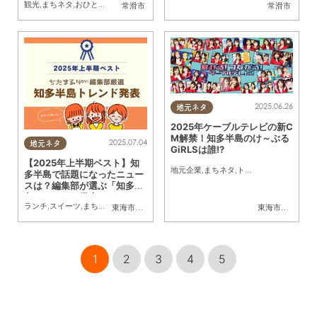
観光
,
まちネタ
,
おひとりさま
,
友人
,
トレンド
常滑市
常滑市
2025.06.26
地元ネタ
2025年ケーブルテレビの新C
M解禁！知多半島のけ～ぶる
2025.07.04
地元ネタ
GiRLSは誰!?
【2025年上半期ベスト】知
地元企業
,
まちネタ
,
トレンド
多半島で話題になったニュー
スは？編集部が選ぶ「知多半
島トレンド」発表
ランチ
,
スイーツ
,
まちネタ
,
季節ネタ
,
トレンド
東海市
,
大府市
,
知多市
,
東浦町
,
阿久比町
,
半田市
,
常滑市
東海市
,
大府市
,
武豊
,
知
1
2
3
4
5