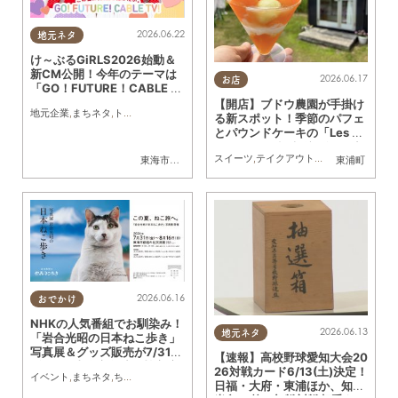
2026.06.22
地元ネタ
け～ぶるGiRLS2026始動＆
新CM公開！今年のテーマは
2026.06.17
お店
「GO！FUTURE！CABLE T
V！」
【開店】ブドウ農園が手掛け
地元企業
,
まちネタ
,
トレンド
る新スポット！季節のパフェ
とパウンドケーキの「Les Gâ
teaux Sucrésすぎはら」が
スイーツ
,
テイクアウト
,
開店
,
専門店
,
ドラ
東海市
,
大府市
,
知多市
,
東浦町
,
阿久比町
,
半田市
東浦町
,
常滑市
,
武豊
東浦町に4/26(土)オープン
2026.06.16
おでかけ
NHKの人気番組でお馴染み！
2026.06.13
地元ネタ
「岩合光昭の日本ねこ歩き」
写真展＆グッズ販売が7/31
【速報】高校野球愛知大会20
(金)より東海市創造の杜交流
26対戦カード6/13(土)決定！
イベント
,
まちネタ
,
ちたまる広告
,
ペット
,
トレンド
館で開催／ちたまる広告
日福・大府・東浦ほか、知多