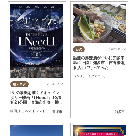
2025.10.19
お店
話題の麻辣湯がついに知多半
島に上陸！知多市「吉香楼 朝
倉店」に行ってみた
ランチ
,
テイクアウト
,
専門店
,
行ってみたレ
2025.10.25
地元ネタ
INIの素顔を描くドキュメン
タリー映画『I Need I』10/3
1(金)公開！東海市出身・榊原
監督のコメント到着
映画
,
まちネタ
,
トレンド
東海市
知多市