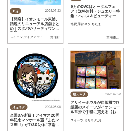
9月のQVCはオータムフェ
2025.09.23
ア！送料無料・ジュエリー特
お店
集・ヘルス＆ビューティー他
【開店】イオンモール東浦、
秋のお買い物を楽しもう／ち
話題のリニューアル店舗まと
雑貨
,
季節ネタ
,
ちたまる広告
,
おひとりさま
たまる広告
め｜スタバやサーティワンも
登場
スイーツ
,
テイクアウト
,
開店
,
リニューアル
,
親子
,
家族
,
カップル
,
友人
,
トレンド
東浦町
東海市
,
大府市
,
知
2025.07.28
地元ネタ
アサイーボウルが自販機で!?
2025.08.08
話題のスイーツがイオンモー
地元ネタ
ル常滑で手軽に買える【おも
全国3か所目！アイマス20周
しろ自販機＃54】
年記念マンホール蓋「ふたマ
スイーツ
,
まちネタ
,
おもしろ自販機
,
トレン
ス!!!!!!」が7/30(水)に常滑市
へ