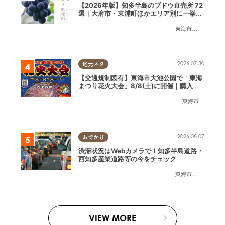
【2026年版】知多半島のブドウ直売所 72
選｜大府市・東浦町ほかエリア別に一挙紹
介
東海市
,
大府市
,
東浦
2026.07.30
地元ネタ
【交通規制図有】東海市大池公園で「東海
まつり花火大会」8/8(土)に開催｜購入方
法や駐車場情報は？
東海市
2026.08.07
おでかけ
渋滞状況はWebカメラで！知多半島道路・
西知多産業道路等の今をチェック
東海市
,
大府市
,
知多
VIEW MORE