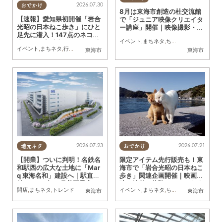
2026.07.30
おでかけ
8月は東海市創造の杜交流館
【速報】愛知県初開催「岩合
で「ジュニア映像クリエイタ
光昭の日本ねこ歩き」にひと
ー講座」開催｜映像撮影・編
足先に潜入！147点のネコ写
集やアナウンス・声優体験も
イベント
,
まちネタ
,
ちたまる広告
,
親子
,
ト
真と300点以上のグッズに癒
／ちたまる広告
イベント
,
まちネタ
,
行ってみたレポ
,
ちたまる広告
,
ペット
,
トレンド
東海市
東海市
されてきた／ちたまる広告
2026.07.23
2026.07.21
地元ネタ
おでかけ
【開業】ついに判明！名鉄名
限定アイテム先行販売も！東
和駅西の広大な土地に「Mar
海市で「岩合光昭の日本ねこ
q 東海名和」建設へ｜駅直
歩き」関連企画開催｜映画上
結・2026年12月着工予定
映・絵付け体験ほか／ちたま
開店
,
まちネタ
,
トレンド
イベント
,
まちネタ
,
ちたまる広告
,
ペット
,
東海市
東海市
る広告