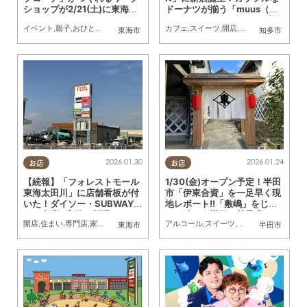
ショップが2/21(土)に東海市
ドーナツが揃う「muus（ム
で開催
ース）」が1/28(水)オープン
イベント
,
親子
,
おひとりさま
,
友人
,
ペット
,
トレンド
カフェ
,
スイーツ
,
開店
,
ドライブ
,
観光
,
トレ
東海市
知多市
2026.01.30
2026.01.24
お店
お店
【続報】「フォレストモール
1/30(金)オープン予定！半田
東海太田川」に店舗看板が付
市「伊東合資」を一足早く現
いた！ダイソー・SUBWAY
地レポート!!「敷嶋」をじっ
など出店9店舗が判明
くり味わう横丁、菓子店ほか
開店
,
住まい
,
専門店
,
家族
,
トレンド
アルコール
,
スイーツ
,
テイクアウト
,
開店
,
東海市
半田市