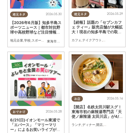
2026.05.29
2026.05.30
地元ネタ
地元ネタ
【続報】話題の「セブンカフ
【2026年6月版】知多半島ス
ェ ティー」販売店舗が大幅拡
ポーツニュース｜都市対抗野
大！現在の知多半島での取り
球や高校野球など注目情報ま
扱い店舗まとめ
とめ
カフェ
,
テイクアウト
,
まちネタ
,
気になるリ
地元企業
,
学校
,
スポーツ
,
家族
,
おひとりさま
,
友人
,
トレンド
東海市
,
大府市
,
知多市
,
東浦町
,
阿久比町
,
半田市
,
常滑市
,
武豊
2026.05.16
お店
【開店】名鉄太田川駅スグ！
東海市初の麻辣湯専門店「天
2026.05.28
おでかけ
使ノ麻辣湯 太田川店」が4/1
6/21(日)イオンモール東浦で
(水)オープン
「エバース」「マリーマリ
ランチ
,
ディナー
,
開店
,
夫婦
,
カップル
,
おひ
ー」によるお笑いライブが開