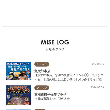
MISE LOG
お店のブログ
2027.07.06
ショップ
魚太郎本店
【魚太郎本店】怒涛の夏休みイベント①｜魚屋がつ
くる、本気の朝ごはん目の前で1つ1つ作るライブ感
2026.08.08
ショップ
東海市観光物産プラザ
今日は東海まつり花火大会