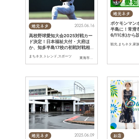
地元ネタ
ポケモンマン
2025.06.16
地元ネタ
半島に！常滑
6/11(水)か
高校野球愛知大会2025対戦カー
ド決定！日本福祉大付・大府ほ
観光
,
まちネタ
,
家
か、知多半島17校の初戦対戦相手
は？
まちネタ
,
トレンド
,
スポーツ
東海市
,
大府市
,
知多市
,
東浦町
,
阿久比町
,
2025.06.09
地元ネタ
お店