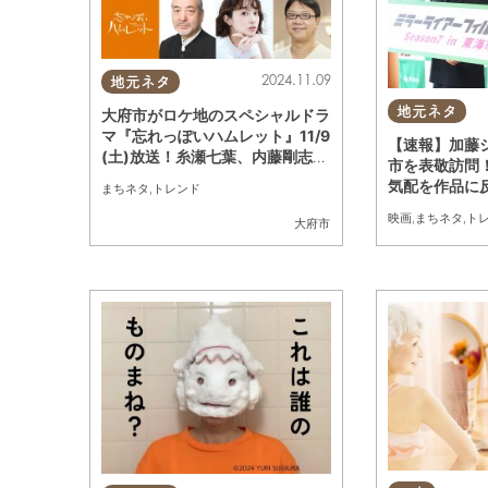
2024.11.09
地元ネタ
地元ネタ
大府市がロケ地のスペシャルドラ
マ『忘れっぽいハムレット』11/9
【速報】加藤
(土)放送！糸瀬七葉、内藤剛志、
市を表敬訪問
風間俊介ほか
気配を作品に
まちネタ
,
トレンド
督作品への意
映画
,
まちネタ
,
ト
大府市