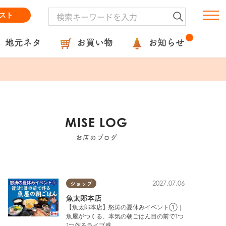
スト
地元ネタ
お買い物
お知らせ
MISE LOG
お店のブログ
2027.07.06
ショップ
魚太郎本店
【魚太郎本店】怒涛の夏休みイベント①｜
魚屋がつくる、本気の朝ごはん目の前で1つ
1つ作るライブ感