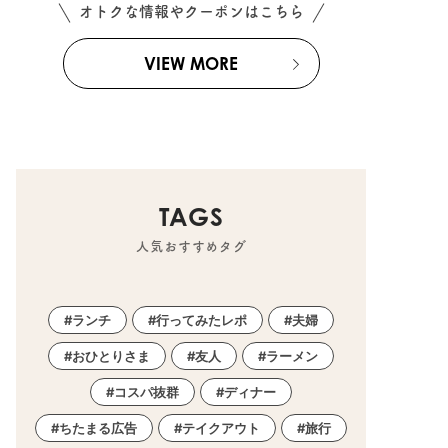
オトクな情報やクーポンはこちら
VIEW MORE
町
TAGS
人気おすすめタグ
ランチ
行ってみたレポ
夫婦
おひとりさま
友人
ラーメン
コスパ抜群
ディナー
ちたまる広告
テイクアウト
旅行