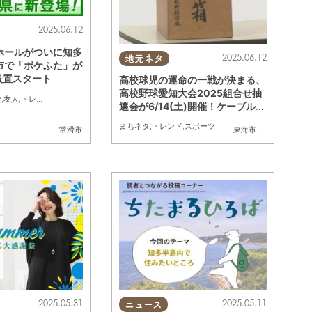
2025.06.12
ホールがついに知多
2025.06.12
地元ネタ
市で「ポケふた」が
ら設置スタート
高校球児の運命の一戦が決まる、
高校野球愛知大会2025組合せ抽
族
,
友人
,
トレンド
選会が6/14(土)開催！ケーブルテ
レビで生中継
まちネタ
,
トレンド
,
スポーツ
半田市
,
常滑市
,
武豊町
常滑市
,
美浜町
,
南知多町
東海市
,
大府市
,
知多市
,
2025.05.31
2025.05.11
ニュース