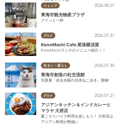
2026.08.07
ショップ
東海市観光物産プラザ
グイっと一杯
2026.07.31
グルメ
KonoMachi Cafe 尾張横須賀
KonoMachiランチのメニュー紹介！！
東浦町
,
阿久比町
,
半田市
,
常滑市
,
武豊町
,
美浜町
,
南知多町
2026.07.30
住まい・暮らし
東海市創造の杜交流館
写真展「岩合光昭の日本ねこ歩き」開催!
2026.07.21
グルメ
アジアンキッチン＆インドカレーヒ
マラヤ 大府店
夏こそスパイス料理を楽しもう！ 大府店は
アジアン料理が勢揃い