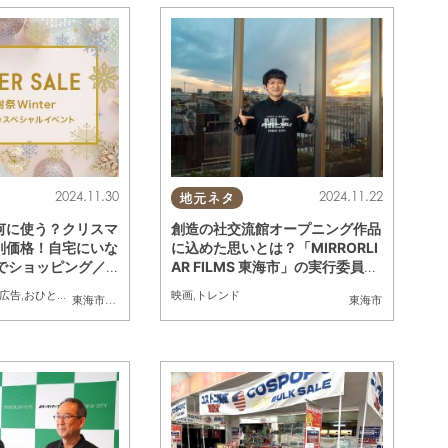
2024.11.30
2024.11.22
地元ネタ
何に使う？クリスマ
創造の社交流館オープニング作品
別価格！自宅にいな
に込めた思いとは？「MIRRORLI
」でショッピング／
AR FILMS 東海市」の実行委員
長・榊原有佑さんインタビュー
広告
,
おひとりさま
,
トレンド
,
おうち時間
映画
,
トレンド
半田市
,
常滑市
,
武豊町
,
東海市
,
美浜町
大府市
,
,
南知多町
知多市
,
東浦町
,
阿久比町
,
半田市
,
常滑市
,
武豊町
東海市
,
美浜町
,
南知多