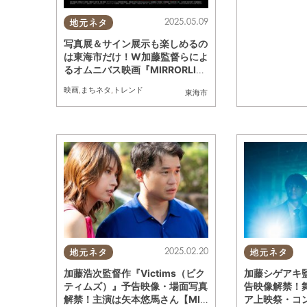
2025.05.09
地元ネタ
写真展＆サイン展示も楽しめるの
は東海市だけ！W加藤監督らによ
るオムニバス映画『MIRRORLIA
R FILMS Season7』5/9(金)公開
映画
,
まちネタ
,
トレンド
東海市
2025.02.20
地元ネタ
地元ネタ
加藤浩次監督作『Victims（ビク
加藤シゲアキ監
ティムズ）』予告映像・場面写真
告映像解禁！
解禁！主演は矢本悠馬さん【MIR
ア上映祭・コ