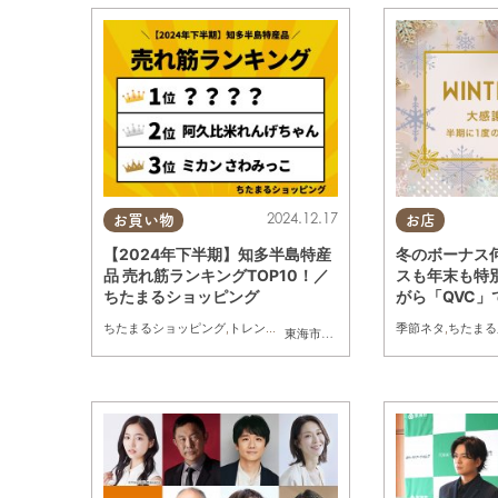
2024.12.17
お買い物
お店
【2024年下半期】知多半島特産
冬のボーナス
品 売れ筋ランキングTOP10！／
スも年末も特
ちたまるショッピング
がら「QVC
ちたまる広告
ちたまるショッピング
,
トレンド
,
おうち時間
季節ネタ
,
ちたまる
東海市
,
大府市
,
知多市
,
東浦町
,
阿久比町
,