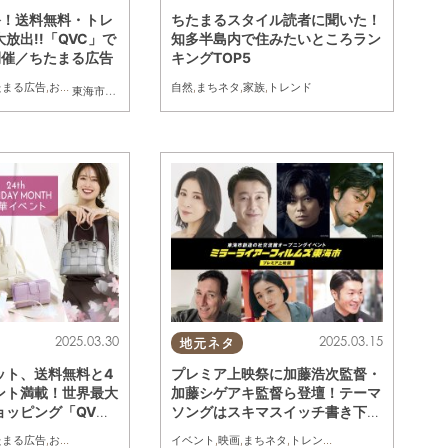
祭！送料無料・トレ
ちたまるスタイル読者に聞いた！
放出!!「QVC」で
知多半島内で住みたいところラン
開催／ちたまる広告
キングTOP5
たまる広告
,
おひとりさま
,
トレンド
,
おうち時間
自然
,
まちネタ
,
家族
,
トレンド
半田市
,
常滑市
,
武豊町
,
東海市
,
美浜町
大府市
,
,
南知多町
知多市
,
東浦町
,
阿久比町
,
半田市
,
常滑市
,
武豊町
,
美浜町
,
南知多
2025.03.30
2025.03.15
地元ネタ
ット、送料無料と4
プレミア上映祭に加藤浩次監督・
ント満載！世界最大
加藤シゲアキ監督ら登壇！テーマ
ョッピング「QV
ソングはスキマスイッチ書き下ろ
る広告
し楽曲に決定【MIRRORLIAR FIL
たまる広告
,
おひとりさま
,
トレンド
,
おうち時間
イベント
,
映画
,
まちネタ
,
トレンド