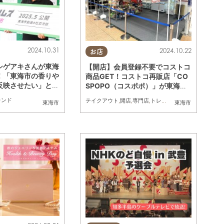
2024.10.31
2024.10.22
お店
シゲアキさんが東海
【開店】会員登録不要でコストコ
！「東海市の香りや
商品GET！コストコ再販店「CO
反映させたい」と監
SPOPO（コスポポ）」が東海市
気込み語る
に10/4(金)オープン
レンド
テイクアウト
,
開店
,
専門店
,
トレンド
東海市
東海市