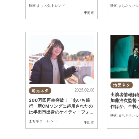
RORLIAR FILMS Season7】
新情報続々【MIR
映画
,
まちネタ
,
トレンド
映画
,
まちネタ
,
ト
S Season7】
東海市
地元ネタ
2025.02.08
地元ネタ
出演者情報解
200万回再生突破！「あいち銀
加藤浩次監督
行」新CMソングに起用されたの
作ほか、全貌が
は半田市出身のケイティ・フォー
ORLIAR FILM
映画
,
まちネタ
,
ト
ドさん
まちネタ
,
トレンド
半田市