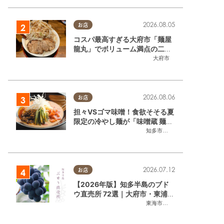
2026.08.05
お店
コスパ最高すぎる大府市「麺屋
龍丸」でボリューム満点の二郎
系ラーメンを堪能してきた
大府市
2026.08.06
お店
担々VSゴマ味噌！食欲そそる夏
限定の冷やし麺が「味噌蔵 麺四
朗 半田店・知多店」で登場／ち
知多市
,
半田市
たまる広告
2026.07.12
お店
【2026年版】知多半島のブド
ウ直売所 72選｜大府市・東浦町
うち時間
東浦町
,
阿久比町
,
半田市
,
常滑市
,
武豊町
,
美浜町
,
南知多町
ほかエリア別に一挙紹介
東海市
,
大府市
,
東浦町
,
半田市
,
美