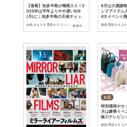
【速報】知多半島が梅雨入り！2
6月は大感謝
025年は平年よりやや遅い6/9
ンドアイテム大
(月)に｜知多半島の天候チェック
4大イベント
なら24時間Webカメラで
自然
,
まちネタ
,
季節ネタ
,
トレンド
雑貨
,
季節ネタ
,
ち
東海市
,
大府市
,
知多市
,
東浦町
,
阿久比町
,
お店
特別価格やセ
月は豪華イベ
級のテレビシ
C」／ちたま
雑貨
,
季節ネタ
,
ち