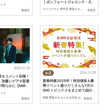
｜ボンフォートヴォロンテ・久遠
RORLIAR FILM
レンド
チョコレート
テイクアウト
,
専門店
,
季節ネタ
,
トレンド
東海市
半田市
2025.01.25
2024.12.28
お店
禁＆コメント到着！
新春特集2025年！特別価格＆豪
・加藤シゲアキ監督
華イベント盛りだくさんな1月の
明らかに【MIRR
QVCトピックスをまとめて紹介
S Season7】
レンド
／ちたまる広告
雑貨
,
季節ネタ
,
ちたまる広告
,
おひとりさま
,
トレンド
,
お
東海市
東海市
,
大府市
,
知多市
,