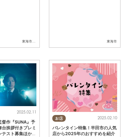
MS Season7】
東海市
,
大府市
,
知多市
,
東浦町
,
阿久比町
,
半田市
,
常滑市
,
武豊町
東海市
,
美浜町
,
南知多
2025.02.11
2025.02.10
お店
督作『SUNA』予
バレンタイン特集！半田市の人気
舞台挨拶付きプレミ
店から2025年のおすすめを紹介
ンテスト募集ほか最