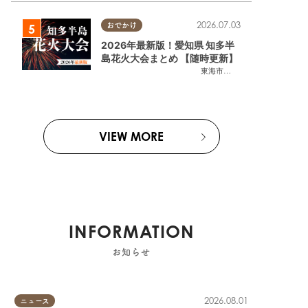
2026.07.03
おでかけ
2026年最新版！愛知県 知多半
島花火大会まとめ 【随時更新】
東海市
,
大府市
,
知多市
,
東浦町
,
阿
VIEW MORE
町
INFORMATION
お知らせ
2026.08.01
ニュース