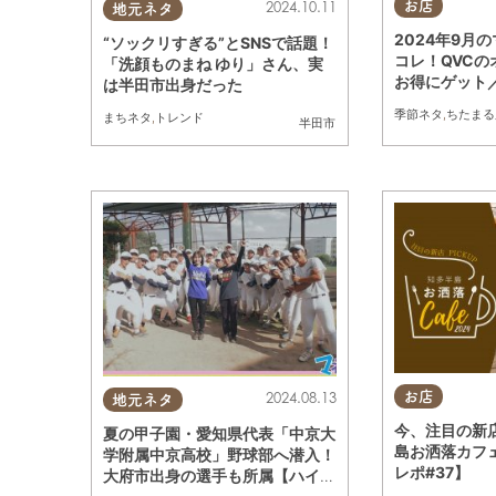
お店
2024.10.11
地元ネタ
2024年9月
“ソックリすぎる”とSNSで話題！
コレ！QVC
「洗顔ものまね ゆり」さん、実
お得にゲット
は半田市出身だった
季節ネタ
,
ちたまる
まちネタ
,
トレンド
半田市
お店
2024.08.13
地元ネタ
今、注目の新店
夏の甲子園・愛知県代表「中京大
島お洒落カフ
学附属中京高校」野球部へ潜入！
レポ#37】
大府市出身の選手も所属【ハイス