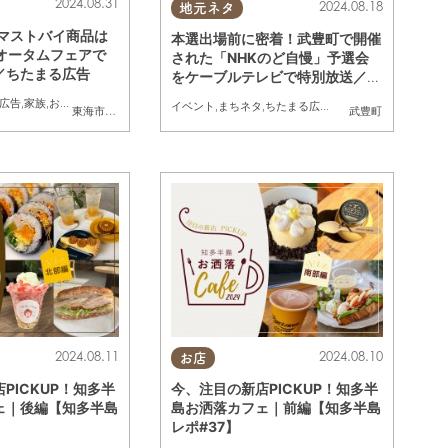
2024.08.31
2024.08.18
地元ネタ
のマストバイ商品は
本選出場前に密着！武豊町で開催
のオータムフェアで
された「NHKのど自慢」予選会
／ちたまる広告
をケーブルテレビで特別放送／ち
たまる広告
広告
,
家族
,
おひとりさま
,
トレンド
,
おうち時間
イベント
,
まちネタ
,
ちたまる広告
,
トレンド
東海市
,
大府市
,
知多市
,
東浦町
,
阿久比町
,
半田市
,
常滑市
,
武豊町
武豊町
,
美浜町
,
南知多
2024.08.11
2024.08.10
お店
PICKUP！知多半
今、注目の新店PICKUP！知多半
ェ｜後編【知多半島
島お洒落カフェ｜前編【知多半島
レポ#37】