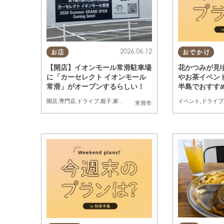
2026.06.12
お店
おでかけ
【開店】イオンモール常滑駐車場
花かつみが見
に「カーセレクト イオンモール
やお茶イベン
常滑」がオープンするらしい！
半島でおすすめ
(土)・14(日)
開店
,
専門店
,
ドライブ
,
親子
,
家族
,
カップル
,
おひとりさま
イベント
,
友人
,
ドライブ
常滑市