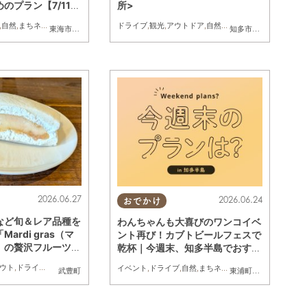
のプラン【7/11
所>
】
,
自然
,
まちネタ
,
季節ネタ
,
親子
,
家族
ドライブ
,
観光
,
アウトドア
,
自然
,
まちネタ
,
季節ネタ
,
まと
豊町
,
南知多町
東海市
,
東浦町
,
常滑市
,
南知多町
知多市
,
常滑市
,
美浜町
,
2026.06.27
2026.06.24
おでかけ
など旬＆レア品種を
わんちゃんも大喜びのワンコイベ
ardi gras（マ
ント再び！カブトビールフェスで
」の贅沢フルーツサ
乾杯｜今週末、知多半島でおすす
めのプラン【6/27(土)・28
ウト
,
ドライブ
,
行ってみたレポ
,
家族
,
カップル
,
おひとりさま
,
友人
,
ワンコイン
,
家族
イベント
,
ドライブ
,
自然
,
まちネタ
,
季節ネタ
,
親子
,
家族
半田市
,
常滑市
,
武豊町
武豊町
東浦町
,
半田市
,
美浜町
(日)】