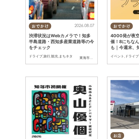
2026.08.07
おでかけ
おでかけ
渋滞状況はWebカメラで！知多
4000発が夜
半島道路・西知多産業道路等の今
催！8にちな
をチェック
も｜今週末、
のプラン【8/8
ドライブ
,
旅行
,
観光
,
まちネタ
イベント
,
ドライブ
東海市
,
大府市
,
知多市
,
東浦町
,
常滑市
,
南
お店