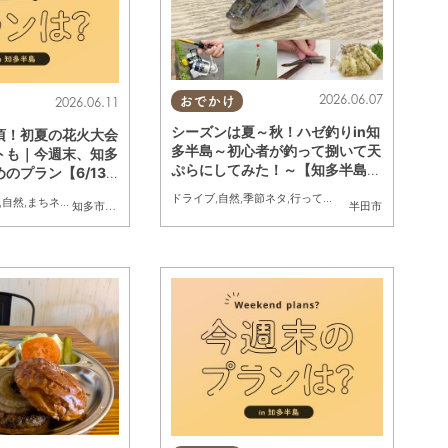
2026.06.07
おでかけ
2026.06.11
シーズンは夏～秋！ハゼ釣りin知
頃！初夏の花火大会
多半島～初心者が釣って捌いて天
トも｜今週末、知多
ぷらにしてみた！～【知多半島レ
のプラン【6/13
ポ#14】
】
ドライブ
,
自然
,
季節ネタ
,
行ってみたレポ
,
夫婦
,
家族
,
カッ
,
自然
,
まちネタ
,
季節ネタ
,
親子
,
家族
知多市
,
東浦町
,
阿久比町
,
半田市
,
常滑市
,
武豊町
,
美浜町
半田市