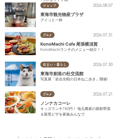
2026.08.07
ショップ
東海市観光物産プラザ
グイっと一杯
2026.07.31
グルメ
KonoMachi Cafe 尾張横須賀
KonoMachiランチのメニュー紹介！！
東浦町
,
半田市
,
常滑市
,
美浜町
2026.07.30
住まい・暮らし
東海市創造の杜交流館
写真展「岩合光昭の日本ねこ歩き」開催!
2026.07.21
グルメ
ノンナカコーレ
キッズランチ780円！ 地元農家の新鮮野菜
＆薪窯ピザを家族みんなで