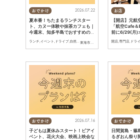
2026.07.22
おでかけ
お店
夏本番！ちたまるランチスター
【開店】元航
ト、カヌー体験や抹茶カフェも｜
「航空Cafe＆
今週末、知多半島でおすすめのプ
前に6/29(月
ラン【7/25(土)・26(日)】
ランチ
,
イベント
,
ドライブ
,
自然
,
まちネタ
,
季節ネタ
,
親子
開店
,
家族
,
専門店
,
ドラ
東海市
,
大府市
,
知多市
,
東浦町
,
半田市
,
常
2026.07.16
おでかけ
おでかけ
子どもは夏休みスタート！ビアイ
日間賀島・篠
ベント、花火大会、映画上映会な
るぎおん祭り