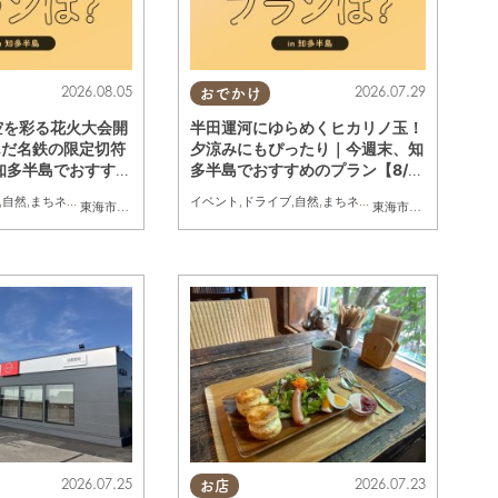
2026.08.05
2026.07.29
おでかけ
空を彩る花火大会開
半田運河にゆらめくヒカリノ玉！
んだ名鉄の限定切符
夕涼みにもぴったり｜今週末、知
知多半島でおすすめ
多半島でおすすめのプラン【8/1
(土)・9(日)】
(土)・2(日)】
,
自然
,
まちネタ
,
季節ネタ
,
親子
,
家族
イベント
,
ドライブ
,
自然
,
まちネタ
,
季節ネタ
,
親子
,
家族
知多町
東海市
,
大府市
,
東浦町
,
半田市
,
美浜町
東海市
,
大府市
,
知多市
,
2026.07.25
2026.07.23
お店