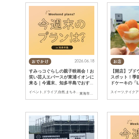
2026.06.18
おでかけ
お店
すみっコぐらしの親子映画会！お
【開店】ブド
笑い芸人エバースが東浦イオンに
スポット！季
来る｜今週末、知多半島でおすす
ドケーキの「Les 
めのプラン【6/20(土)・21
sすぎはら」が東
イベント
,
ドライブ
,
自然
,
まちネタ
,
季節ネタ
,
親子
,
家族
スイーツ
,
テイクア
東海市
,
知多市
,
東浦町
,
阿久比町
,
美浜町
(日)】
オープン