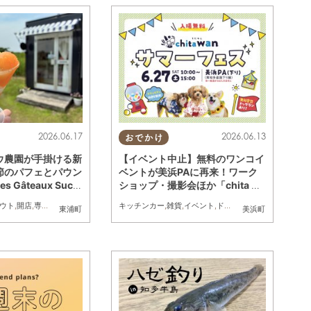
2026.06.17
2026.06.13
おでかけ
ウ農園が手掛ける新
【イベント中止】無料のワンコイ
節のパフェとパウン
ベントが美浜PAに再来！ワーク
Gâteaux Sucré
ショップ・撮影会ほか「chita wa
浦町に4/26(土)
n サマーフェス」が6/27(土)に美
ウト
,
開店
,
専門店
,
ドライブ
,
家族
,
友人
キッチンカー
,
トレンド
,
雑貨
,
イベント
,
ドライブ
,
ちたまる広告
,
ペ
東浦町
美浜町
浜町で開催／ちたまる広告