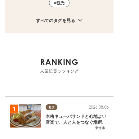
観光
すべてのタグを見る
子
,
家族
,
KURUTOHP
,
公園
RANKING
人気記事ランキング
2026.08.06
お店
本格キューバサンドと心地よい
音楽で、人と人をつなぐ場所。
東海市「JAMMIN'STANDHOU
東海市
SE」に行ってみた