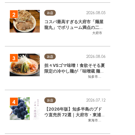
め記事
,
親子
,
家族
,
カップル
,
友人
2026.08.05
南知多町
お店
コスパ最高すぎる大府市「麺屋
龍丸」でボリューム満点の二郎
系ラーメンを堪能してきた
大府市
2026.08.06
お店
担々VSゴマ味噌！食欲そそる夏
限定の冷やし麺が「味噌蔵 麺四
朗 半田店・知多店」で登場／ち
知多市
,
半田市
たまる広告
2026.07.12
お店
【2026年版】知多半島のブド
ウ直売所 72選｜大府市・東浦町
ほかエリア別に一挙紹介
東海市
,
大府市
,
東浦町
,
半田市
,
美