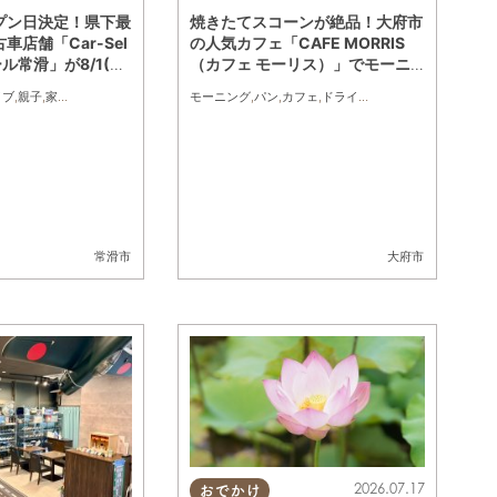
プン日決定！県下最
焼きたてスコーンが絶品！大府市
車店舗「Car-Sel
の人気カフェ「CAFE MORRIS
ール常滑」が8/1(土)
（カフェ モーリス）」でモーニ
ングを堪能してきた
イブ
,
親子
,
家族
,
カップル
,
おひとりさま
モーニング
,
友人
,
パン
,
カフェ
,
ドライブ
,
観光
,
行ってみたレポ
,
常滑市
大府市
2026.07.17
おでかけ