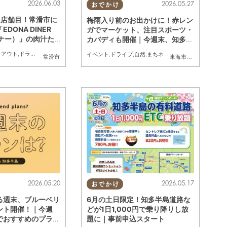
2026.06.03
2026.05.27
おでかけ
2店舗目！常滑市に
梅雨入り前のお出かけに！赤レン
DONA DINER
ガでマーケット、注目スポーツ・
イナー）」の肉汁た
カバディも開催｜今週末、知多半
ーガーを実食
島でおすすめのプラン【5/30
クアウト
,
ドライブ
,
行ってみたレポ
,
親子
,
カップル
,
おひとりさま
,
友人
イベント
,
ドライブ
,
自然
,
まちネタ
,
季節ネタ
,
親子
,
家族
常滑市
東海市
,
大府市
,
半田市
,
(土)・31(日)】
2026.05.20
2026.05.17
おでかけ
る週末、ブルーベリ
6月の土日限定！知多半島道路な
ント開催！｜今週
どが1日1,000円で乗り降りし放
でおすすめのプラン
題に｜事前申込スタート