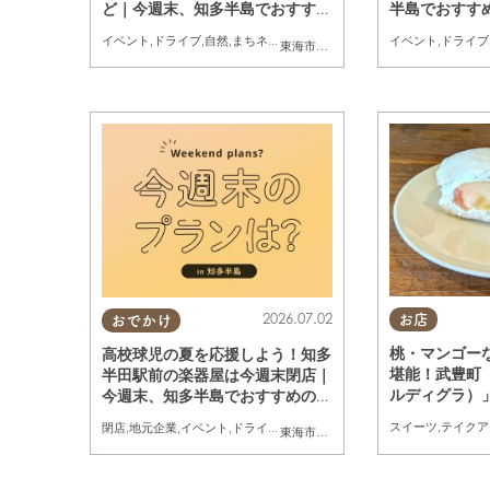
ど｜今週末、知多半島でおすすめ
半島でおすすめ
のプラン【7/18(土)・19(日)・2
(土)・12(日)
イベント
,
ドライブ
,
自然
,
まちネタ
,
季節ネタ
,
親子
,
家族
イベント
,
ドライブ
東海市
,
大府市
,
東浦町
,
半田市
,
常滑市
,
武
0(月祝)】
2026.07.02
お店
おでかけ
桃・マンゴー
高校球児の夏を応援しよう！知多
堪能！武豊町「M
半田駅前の楽器屋は今週末閉店｜
ルディグラ）
今週末、知多半島でおすすめのプ
ンドがすごい
ラン【7/4(土)・5(日)】
スイーツ
,
テイクア
閉店
,
地元企業
,
イベント
,
ドライブ
,
自然
,
まちネタ
,
季節ネタ
,
スポーツ
,
親子
東海市
,
大府市
,
知多市
,
東浦町
,
阿久比町
,