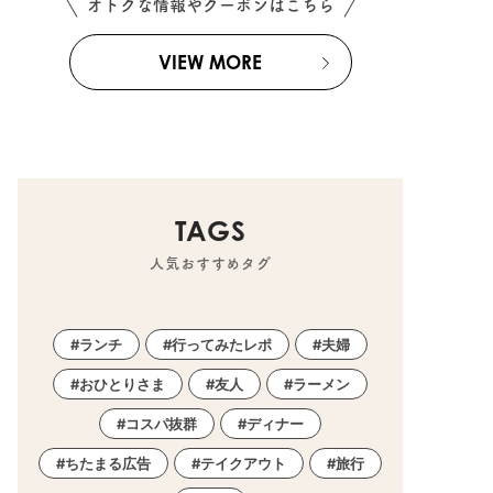
オトクな情報やクーポンはこちら
VIEW MORE
KURUTOHP
TAGS
人気おすすめタグ
ランチ
行ってみたレポ
夫婦
おひとりさま
友人
ラーメン
コスパ抜群
ディナー
ちたまる広告
テイクアウト
旅行