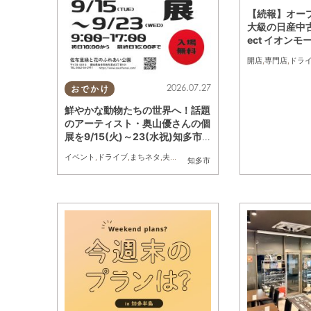
【続報】オー
大級の日産中古
ect イオンモ
にオープン
開店
,
専門店
,
ドラ
2026.07.27
おでかけ
鮮やかな動物たちの世界へ！話題
のアーティスト・奥山優さんの個
展を9/15(火)～23(水祝)知多市
で初開催
イベント
,
ドライブ
,
まちネタ
,
夫婦
,
家族
,
おひとりさま
,
友人
知多市