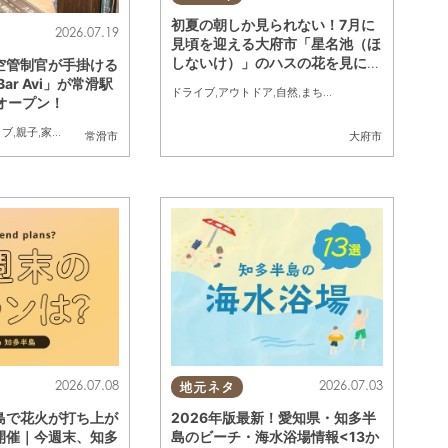
初夏の朝しか見られない！7月に
2026.07.19
見頃を迎える大府市「星名池（ほ
しないけ）」のハスの花を見に行
空管制官が手掛ける
ってみた
Bar Avi」が常滑駅
ドライブ
,
アウトドア
,
自然
,
まちネタ
,
行ってみたレポ
,
親
)オープン！
イブ
,
親子
,
家族
,
カップル
,
おひとりさま
,
友人
滑市
常滑市
大府市
2026.07.08
2026.07.03
地元ネタ
島で花火が打ち上が
2026年版最新！愛知県・知多半
開催｜今週末、知多
島のビーチ・海水浴場情報<13か