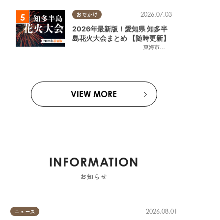
2026.07.03
おでかけ
2026年最新版！愛知県 知多半
島花火大会まとめ 【随時更新】
東海市
,
大府市
,
知多市
,
東浦町
,
阿
VIEW MORE
ット
INFORMATION
お知らせ
2026.08.01
ニュース