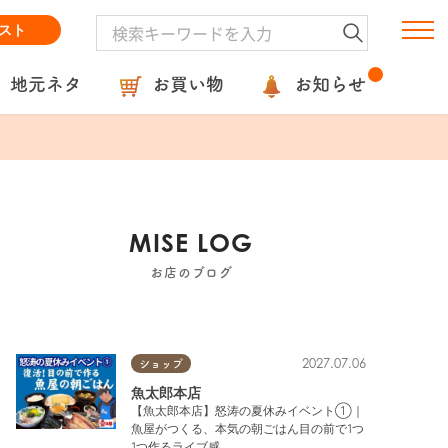
スト
地元ネタ
お買い物
お知らせ
MISE LOG
お店のブログ
2027.07.06
ショップ
魚太郎本店
【魚太郎本店】怒涛の夏休みイベント①｜
魚屋がつくる、本気の朝ごはん目の前で1つ
1つ作るライブ感