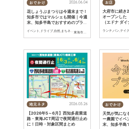
2026.06.04
お店
おでかけ
大府市に続き
花しょうぶまつりは今週末まで！
オープンした「E
知多市ではマルシェも開催｜今週
（エドナ ダ
末、知多半島でおすすめのプラン
っぷりハンバ
【6/6(土)・7(日)】
ランチ
,
パン
,
テイ
イベント
,
ドライブ
,
自然
,
まちネタ
,
季節ネタ
,
親子
,
家族
東海市
,
知多市
,
東浦町
,
半田市
,
美浜町
2026.05.26
地元ネタ
おでかけ
【2026年5～6月】西知多産業道
天気が気にな
路・東海JCT周辺で夜間通行止め
ー農園でイベ
に！日時・対象区間まとめ
末、知多半島