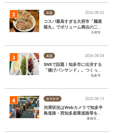
2026.08.05
お店
コスパ最高すぎる大府市「麺屋
龍丸」でボリューム満点の二郎
系ラーメンを堪能してきた
大府市
2026.08.04
お店
SNSで話題！知多市に出没する
「揚げパンサンド」。つくって
いるのはお祭りお兄さん!?【ち
知多市
たまる調査隊#55】
2025.08.15
おでかけ
渋滞状況はWebカメラで知多半
島道路・西知多産業道路等をチ
ェック
東海市
,
大府市
,
知多市
,
東浦町
,
常