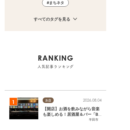
まちネタ
すべてのタグを見る
RANKING
人気記事ランキング
2026.08.04
お店
【開店】お酒を飲みながら音楽
も楽しめる！居酒屋＆バー「BL
OOMY（ブルーミー）」が7/3
半田市
(金)半田市でオープン