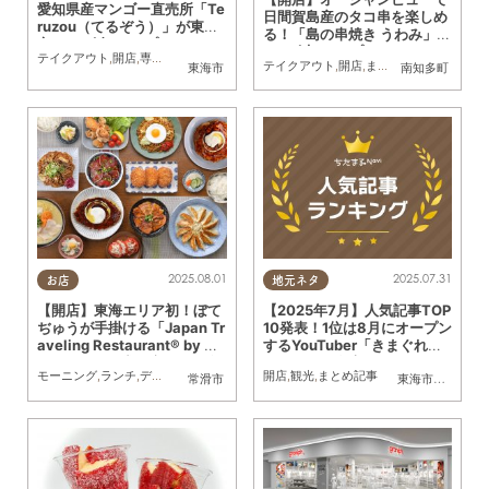
愛知県産マンゴー直売所「Te
日間賀島産のタコ串を楽しめ
ruzou（てるぞう）」が東海
る！「島の串焼き うわみ」が
市に8/8(金)オープン
7/23(水)オープン
テイクアウト
,
開店
,
専門店
,
まちネタ
,
マンゴー
,
直売所
テイクアウト
,
開店
,
まちネタ
,
家族
,
カップ
東海市
南知多町
2025.08.01
2025.07.31
お店
地元ネタ
【開店】東海エリア初！ぼて
【2025年7月】人気記事TOP
ぢゅうが手掛ける「Japan Tr
10発表！1位は8月にオープン
aveling Restaurant® by BO
するYouTuber「きまぐれク
TEJYU®」が常滑市に8/1(金)
ック」の飲食店
モーニング
,
ランチ
,
ディナー
,
開店
,
観光
,
家族
開店
,
カップル
,
観光
,
まとめ記事
,
おひとりさま
常滑市
東海市
,
大府市
,
知
オープン