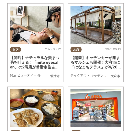
2025.08.12
2025.08.12
お店
お店
【開店】ナチュラルな美まつ
【開業】キッチンカーが集ま
毛を叶える！「mite eyesal
るマルシェも開催！大府市に
on」の2号店が常滑市住吉町
「はなまちテラス」が4/26
に8/1(金)オープン
(土)オープン
開店
,
ビューティー
,
専門店
,
まちネタ
テイクアウト
,
キッチンカー
,
開店
,
まちネタ
常滑市
大府市