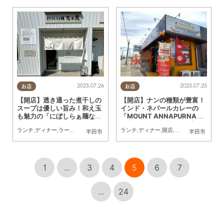
2025.07.26
2025.07.25
お店
お店
【開店】透き通った煮干しの
【開店】ナンの種類が豊富！
スープは優しい旨み！和え玉
インド・ネパールカレーの
も魅力の「にぼしらぁ麺なの
「MOUNT ANNAPURNA 半
花」が半田市に7/3(木)オー
田店」が6/26(木)オープン
ランチ
,
ディナー
,
ラーメン
,
開店
,
まちネタ
ランチ
,
ディナー
,
開店
,
専門店
,
まちネタ
半田市
半田市
プン
1
...
3
4
5
6
7
...
24