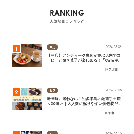
RANKING
人気記事ランキング
2026.08.09
お店
【開店】アンティーク家具が並ぶ店内でコ
ーヒーと焼き菓子が楽しめる！「Cafeギ
ャラリーAgui」が6/1(月)阿久比町でリニ
阿久比町
ューアルオープン
2026.08.08
お店
帰省時に迷わない！知多半島の厳選手土産
＜20選＞｜大人数に配りやすい個包装ギフ
ト
東海市
,
大府市
,
知多
2026.08.10
お店