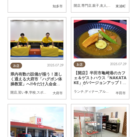
ル東浦1階に
開店
,
専門店
,
親子
,
友人
,
ワンコイン
知多市
東浦町
2025.07.29
お店
2025.07.29
お店
【開店】半田市亀崎港のカフ
県内有数の設備が揃う！楽し
ェ＆ゲストハウス「NAKATA
く通える大府市「ハグポン体
KE」がバージョンアップ！7/
操教室」へ!!今だけ入会金無
24(木)リニューアル
料＆体験レッスン実施中／ち
ランチ
,
ディナー
,
アルコール
,
開店
,
専門店
開店
,
習い事
,
学校
,
スポーツ
大府市
半田市
たまる広告