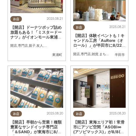
2025.08.21
お店
2025.08.21
【開店】ドーナツポップ詰め
お店
放題もある！「ミスタードー
【開店】体験イベントも！キ
ナツ」がイオンモール東浦に
ャンドル工房「AuRore（オ
7/18(金)オープン
ロール）」が半田市に8/22
開店
,
専門店
,
親子
,
友人
,
ワンコイン
(金)オープン
開店
,
専門店
,
雑貨
,
まちネタ
東浦町
半田市
2025.08.20
2025.08.20
お店
お店
【開店】早朝から営業！種類
【開店】東海エリア初！常滑
豊富なサンドイッチ専門店
市にアソビ空間「ASOBI∞
「＆SAND」が東海市に8/20
(アソビマックス)」が8/8(金)