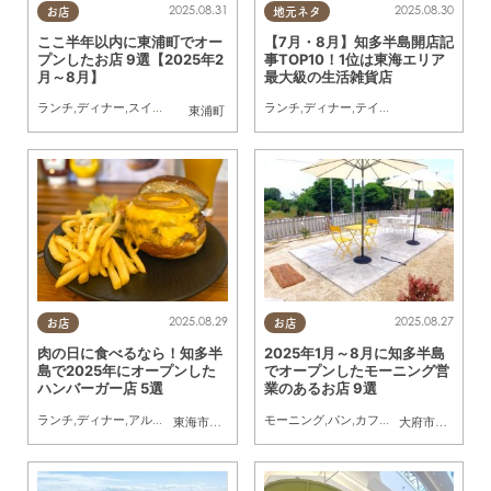
2025.08.31
2025.08.30
お店
地元ネタ
ここ半年以内に東浦町でオー
【7月・8月】知多半島開店記
プンしたお店 9選【2025年2
事TOP10！1位は東海エリア
月～8月】
最大級の生活雑貨店
ランチ
,
ディナー
,
スイーツ
,
テイクアウト
,
開店
ランチ
,
ビューティー
,
ディナー
,
テイクアウト
,
雑貨
,
まとめ記事
,
開店
,
まと
東浦町
2025.08.29
2025.08.27
お店
お店
肉の日に食べるなら！知多半
2025年1月～8月に知多半島
島で2025年にオープンした
でオープンしたモーニング営
ハンバーガー店 5選
業のあるお店 9選
ランチ
,
ディナー
,
アルコール
,
パン
,
カフェ
,
開店
モーニング
,
専門店
,
,
まちネタ
パン
,
カフェ
,
まとめ記事
,
スイーツ
,
バーガー
,
開店
,
リ
東海市
,
大府市
,
常滑市
,
武豊町
大府市
,
知多市
,
阿