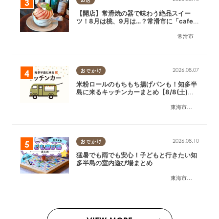
【開店】常滑焼の器で味わう絶品スイー
ツ！8月は桃、9月は…？常滑市に「cafe
ごっちゃ」が6/15(月)オープン
常滑市
2026.08.07
おでかけ
米粉ロールのもちもち揚げパンも！知多半
島に来るキッチンカーまとめ【8/8(土)～
8/14(金)】
東海市
,
大府市
,
知多
2026.08.10
おでかけ
猛暑でも雨でも安心！子どもと行きたい知
多半島の室内遊び場まとめ
東海市
,
大府市
,
知多