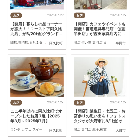
2025.07.29
2025.07.27
お店
お店
【開店】暮らしの品コーナー
【開店】カフェやイベントも
が拡大！「ユーストア阿久比
開催！書道道具専門店「伽藍
北店」が6/20(金)グランドオ
半田店」が森田家具店内に7/
ープン
11(金)オープン
開店
,
専門店
,
まちネタ
,
家族
開店
,
習い事
,
専門店
,
まちネタ
阿久比町
半田市
2025.07.27
2025.07.27
お店
お店
ここ半年以内に阿久比町でオ
【開店】誕生日・七五三・お
ープンしたお店 7選【2025
宮参りの思い出を！フォトス
年3月～2025年7月】
タジオが大府市に8/1(金)オー
プン
ランチ
,
カフェ
,
スイーツ
,
開店
,
まとめ記事
開店
,
専門店
,
親子
,
家族
,
KURUTOHP
阿久比町
大府市