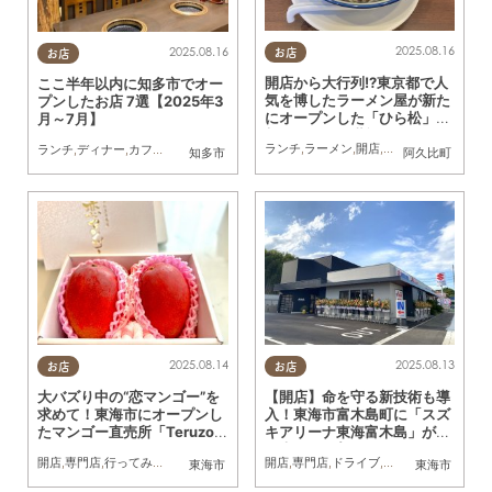
2025.08.16
2025.08.16
お店
お店
開店から大行列!?東京都で人
ここ半年以内に知多市でオー
気を博したラーメン屋が新た
プンしたお店 7選【2025年3
にオープンした「ひら松」で
月～7月】
朝ラーメンを堪能
ランチ
,
ラーメン
,
開店
,
行ってみたレポ
,
お
ランチ
,
ディナー
,
カフェ
,
開店
,
専門店
知多市
阿久比町
2025.08.14
2025.08.13
お店
お店
大バズり中の“恋マンゴー”を
【開店】命を守る新技術も導
求めて！東海市にオープンし
入！東海市富木島町に「スズ
たマンゴー直売所「Teruzo
キアリーナ東海富木島」が8/
u」へ行ってみた／ちたまる
7(木)オープン
開店
,
専門店
,
行ってみたレポ
,
ちたまる広告
開店
,
家族
,
専門店
,
ドライブ
,
まちネタ
東海市
東海市
広告