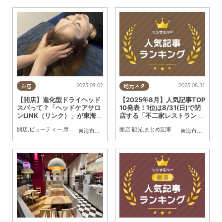
2025.09.02
2025.08.31
お店
地元ネタ
【開店】進化型ドライヘッド
【2025年8月】人気記事TOP
スパって？「ヘッドケアサロ
10発表！1位は8/31(日)で閉
ンLINK（リンク）」が東海
店する「不二家レストラン 東
市・大府市他にて7/24(木)同
海店」
開店
,
ビューティー
,
専門店
,
まちネタ
,
おひとりさま
開店
,
観光
,
まとめ記事
東海市
,
大府市
東海市
,
大府市
,
知
時オープン