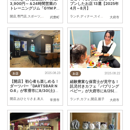
3,900円～＆24時間営業の
プンしたお店 13選【2025年
トレーニングジム「GYM PO
4月～8月】
WER 武豊店」／ちたまる広
開店
,
専門店
,
スポーツ
,
ちたまる広告
,
おひとりさま
ランチ
,
ディナー
,
スイーツ
,
開店
,
リニュー
武豊町
大府市
告
2025.08.23
2025.08.22
お店
お店
【開店】初心者も楽しめる！
経験豊富な保育士が見守る！
ダーツバー「DARTSBAR N
託児付きカフェ「バブリング
O.6」が常滑市に8/30(土)オ
ベビー」が大府市に8/25(月)
ープン
オープン
開店
,
おひとりさま
,
友人
ランチ
,
カフェ
,
開店
,
親子
常滑市
大府市