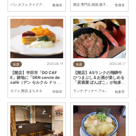
(水)オープン
オープン
パン
,
カフェ
,
テイクアウト
,
開店
,
まちネタ
開店
,
専門店
,
雑貨
,
親子
,
おひとりさま
,
友人
東海市
常滑市
2025.08.19
2025.08.17
お店
お店
【開店】半田市「DO CAF
【開店】A5ランクの飛騨牛
E」跡地に「DEN cercle de
ひつまぶし＆お酒が楽しめる
café（デン セルクル ドゥ カ
「居酒屋 ぽんぽこ」が知多市
フェ）」が8/19(火)オープン
に7/15(火)オープン
カフェ
,
開店
,
まちネタ
ランチ
,
ディナー
,
アルコール
,
開店
,
まちネ
半田市
知多市