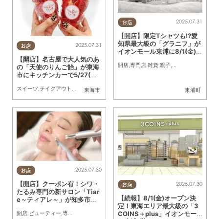
2025.07.31
お店
【開店】限定Tシャツも!?愛
知県最大級の「グラニフ」が
2025.07.31
お店
イオンモール東浦に8/1(金)オ
ープン
【開店】名古屋で大人気のあ
開店
,
専門店
,
雑貨
,
親子
,
カップル
,
おひとり
の「天使のりんご飴」が東海
市にキッチンカーで5/27(火)
にオープン／ちたまる広告
スイーツ
,
テイクアウト
,
キッチンカー
,
開店
,
ちたまる広告
東海市
東浦町
2025.07.30
お店
【開店】クーポン有！シワ・
2025.07.30
お店
たるみ専門の新サロン「Tiar
【続報】8/1(金)オープン決
e～ティアレ～」が知多市に5
定！東海エリア最大級の「3
月オープン／ちたまる広告
開店
,
ビューティー
,
専門店
,
ちたまる広告
,
クーポン
,
親子
,
おひとりさま
,
友人
COINS＋plus」イオンモー