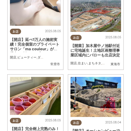
2025.08.05
お店
2025.08.05
お店
【開店】延べ1万人の施術実
績！完全個室のプライベート
【開業】加木屋中ノ池駅付近
サロン「ma couleur」が常
に宅地誕生！土地区画整理事
滑市に移転オープン
業区域内にバローも出店決定
開店
,
ビューティー
,
ダイエット
,
健康
,
おひとりさま
開店
,
住まい
,
まちネタ
,
家族
常滑市
東海市
2025.08.05
お店
2025.08.04
お店
【開店】完全樹上完熟のみ！
【開店】オーシャンビューで