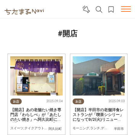
#開店
2025.09.04
2025.09.03
お店
お店
【開店】あの老舗たい焼き専
【開店】半田市の老舗洋食レ
門店「わらしべ」が「あたし
ストランが「喫茶シシリー」
のたい焼き」へ阿久比町に9/
になって9/2(火)リニューア
1(月)リニューアルオープン
ル
スイーツ
,
テイクアウト
,
開店
,
専門店
,
まちネタ
モーニング
,
ランチ
,
ディナー
,
開店
,
リニュ
阿久比町
半田市