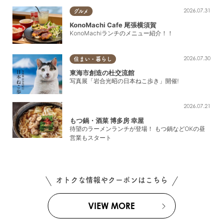
2026.07.31
グルメ
KonoMachi Cafe 尾張横須賀
KonoMachiランチのメニュー紹介！！
2026.07.30
住まい・暮らし
東海市創造の杜交流館
写真展「岩合光昭の日本ねこ歩き」開催!
2026.07.21
もつ鍋・酒菜 博多房 幸屋
待望のラーメンランチが登場！ もつ鍋などOKの昼
営業もスタート
オトクな情報やクーポンはこちら
VIEW MORE