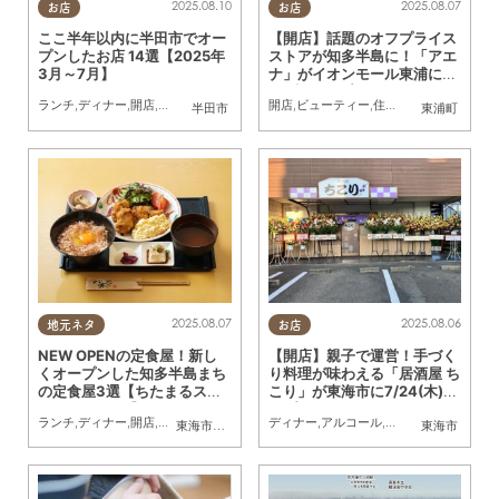
2025.08.10
2025.08.07
お店
お店
ここ半年以内に半田市でオー
【開店】話題のオフプライス
プンしたお店 14選【2025年
ストアが知多半島に！「アエ
3月～7月】
ナ」がイオンモール東浦に7/
17(木)オープン
ランチ
,
ディナー
,
開店
,
リニューアル
,
まとめ記事
開店
,
ビューティー
,
家族
,
住まい
,
雑貨
,
家族
,
おひ
半田市
東浦町
2025.08.07
2025.08.06
地元ネタ
お店
NEW OPENの定食屋！新し
【開店】親子で運営！手づく
くオープンした知多半島まち
り料理が味わえる「居酒屋 ち
の定食屋3選【ちたまるスタ
こり」が東海市に7/24(木)オ
イル8・9月号】
ープン
ランチ
,
ディナー
,
開店
,
専門店
,
まちネタ
,
ちたまるスタイル掲載店
ディナー
,
アルコール
,
開店
,
まちネタ
,
おひ
東海市
,
知多市
,
常滑市
東海市