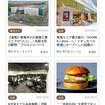
2025.08.27
2025.08.27
地元ネタ
お店
【速報】東海市の大規模工事
東海エリア最大級の「3COIN
エリアがついに…！名鉄太田
S＋plus」へ！イオンモール
川駅西「プロロジスパーク東
東浦にオープンした話題の最
海1（ワン）」2025年8月着
強大型店を調査
開店
,
住まい
,
まちネタ
開店
,
専門店
,
行ってみたレポ
,
親子
,
おひと
工
東海市
東浦町
2025.08.26
2025.08.23
お店
お店
9月末まで入会金無料！月額
ここ半年以内に大府市でオー