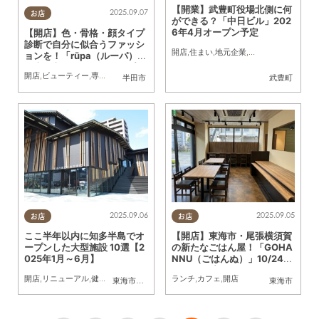
【開業】武豊町役場北側に何
2025.09.07
お店
ができる？「中日ビル」202
6年4月オープン予定
【開店】色・骨格・顔タイプ
診断で自分に似合うファッシ
開店
,
住まい
,
地元企業
,
まちネタ
,
家族
ョンを！「rūpa（ルーパ）」
が半田市に6/27(金)オープン
開店
,
ビューティー
,
専門店
,
まちネタ
半田市
武豊町
2025.09.06
2025.09.05
お店
お店
ここ半年以内に知多半島でオ
【開店】東海市・尾張横須賀
ープンした大型施設 10選【2
の新たなごはん屋！「GOHA
025年1月～6月】
NNU（ごはんぬ）」10/24
(金)オープン
開店
,
リニューアル
,
健康
,
専門店
,
映画
,
まちネタ
ランチ
,
まとめ記事
,
カフェ
,
開店
,
親子
東海市
,
大府市
,
知多市
,
半田市
,
常滑市
東海市