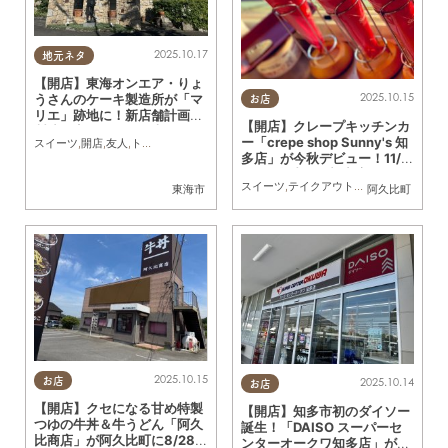
2025.10.17
地元ネタ
【開店】東海オンエア・りょ
2025.10.15
うさんのケーキ製造所が「マ
お店
リエ」跡地に！新店舗計画＆
【開店】クレープキッチンカ
製造拠点を動画で発表
ー「crepe shop Sunny's 知
スイーツ
,
開店
,
友人
,
トレンド
多店」が今秋デビュー！11/2
(日)阿久比町に初出店
スイーツ
,
テイクアウト
,
キッチンカー
,
開店
東海市
阿久比町
2025.10.15
2025.10.14
お店
お店
【開店】クセになる甘め特製
【開店】知多市初のダイソー
つゆの牛丼＆牛うどん「阿久
誕生！「DAISO スーパーセ
比商店」が阿久比町に8/28
ンターオークワ知多店」が9/