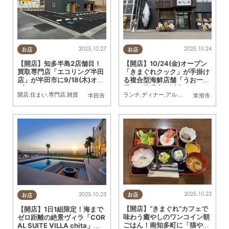
2025.10.27
2025.10.24
お店
お店
【開店】知多半島2店舗目！
【開店】10/24(金)オープン
買取専門店「エコリング半田
「きまぐれクック」が手掛け
店」が半田市に9/18(木)オー
る複合型海鮮店舗「うお一
プン
番」が常滑市に誕生！
開店
,
住まい
,
専門店
,
雑貨
ランチ
,
ディナー
,
アルコール
,
開店
,
まちネ
半田市
常滑市
2025.10.23
2025.10.23
お店
お店
【開店】“きまぐれ”カフェで
【開店】1日1組限定！海まで
味わう癒やしのワンコイン朝
ゼロ距離の絶景ヴィラ「COR
ごはん！南知多町に「猫やな
AL SUITE VILLA chita」美