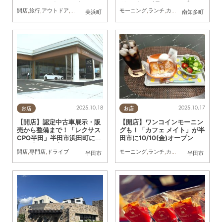
ぎ」が8/11(月)にオープン
浜町に10/1(水)オープン
モーニング
,
ランチ
,
カフェ
,
開店
,
観光
,
家族
,
開店
,
旅行
,
アウトドア
,
自然
,
まちネタ
美浜町
南知多町
2025.10.18
2025.10.17
お店
お店
【開店】認定中古車展示・販
【開店】ワンコインモーニン
売から整備まで！「レクサス
グも！「カフェ メイト」が半
CPO半田」半田市浜田町に1
田市に10/10(金)オープン
0/4(土)オープン
開店
,
専門店
,
ドライブ
モーニング
,
ランチ
,
カフェ
,
開店
,
まちネタ
半田市
半田市