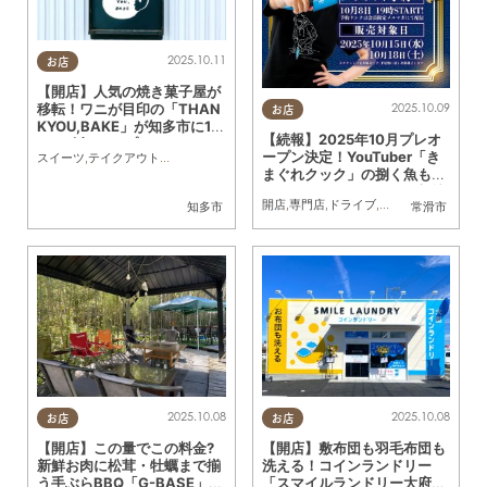
2025.10.11
お店
【開店】人気の焼き菓子屋が
2025.10.09
移転！ワニが目印の「THAN
お店
KYOU,BAKE」が知多市に1
【続報】2025年10月プレオ
0/24(金)オープン
ープン決定！YouTuber「き
スイーツ
,
テイクアウト
,
開店
,
専門店
,
まちネタ
まぐれクック」の捌く魚も買
える海鮮テーマパーク最新情
開店
,
専門店
,
ドライブ
,
トレンド
知多市
常滑市
報
2025.10.08
2025.10.08
お店
お店
【開店】この量でこの料金?
【開店】敷布団も羽毛布団も
新鮮お肉に松茸・牡蠣まで揃
洗える！コインランドリー
う手ぶらBBQ「G-BASE」が
「スマイルランドリー大府柊