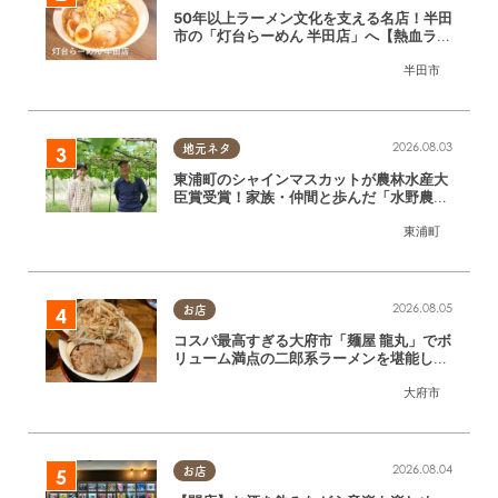
50年以上ラーメン文化を支える名店！半田
市の「灯台らーめん 半田店」へ【熱血ラー
メン伝 8月放送】
半田市
2026.08.03
地元ネタ
東浦町のシャインマスカットが農林水産大
臣賞受賞！家族・仲間と歩んだ「水野農
園」ブドウづくりの軌跡
東浦町
2026.08.05
お店
コスパ最高すぎる大府市「麺屋 龍丸」でボ
リューム満点の二郎系ラーメンを堪能して
きた
大府市
2026.08.04
お店