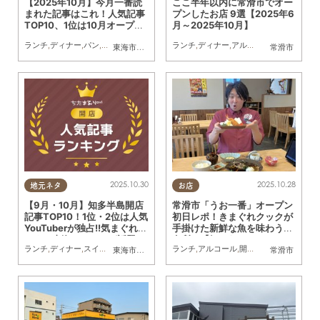
【2025年10月】今月一番読
ここ半年以内に常滑市でオー
まれた記事はこれ！人気記事
プンしたお店 9選【2025年6
TOP10、1位は10月オープン
月～2025年10月】
の海鮮テーマパーク
ランチ
,
ディナー
,
パン
,
カフェ
,
スイーツ
,
開店
ランチ
,
閉店
,
,
観光
ディナー
,
まとめ記事
,
アルコール
,
カフェ
,
開店
,
東海市
,
大府市
,
阿久比町
,
半田市
,
常滑市
常滑市
2025.10.30
2025.10.28
地元ネタ
お店
【9月・10月】知多半島開店
常滑市「うお一番」オープン
記事TOP10！1位・2位は人気
初日レポ！きまぐれクックが
YouTuberが独占!!気まぐれク
手掛けた新鮮な魚を味わう新
ック＆東海オンエアが話題に
名所へ【気になるリサーチ#3
ランチ
,
ディナー
,
スイーツ
,
テイクアウト
,
開店
ランチ
,
まとめ記事
,
アルコール
,
ワンコイン
,
開店
,
専門店
,
気になる
東海市
,
東浦町
,
阿久比町
,
半田市
,
常滑市
,
武豊町
常滑市
1】