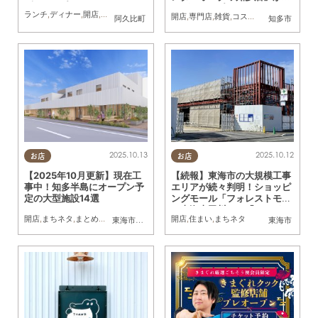
(木)オープン
12(金)オープン
ランチ
,
ディナー
,
開店
,
家族
,
おひとりさま
開店
,
専門店
,
雑貨
,
コスパ抜群
,
ワンコイン
阿久比町
知多市
2025.10.13
2025.10.12
お店
お店
【2025年10月更新】現在工
【続報】東海市の大規模工事
事中！知多半島にオープン予
エリアが続々判明！ショッピ
定の大型施設14選
ングモール「フォレストモー
ル東海太田川」に「サンドラ
開店
,
まちネタ
,
まとめ記事
開店
,
住まい
,
まちネタ
東海市
,
大府市
,
知多市
,
東浦町
,
常滑市
,
美浜町
東海市
ッグ」が出店予定