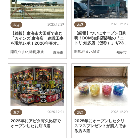
2025.12.28
2025.12.29
お店
お店
【続報】ついにオープン日判
【続報】東海市大田町で進む
明！DCM知多店跡地の「ニ
「カインズ 東海店」建設工事
トリ 知多店（仮称）」1/23
を現地レポ！2026年春オー
(金)オープン
プン予定
開店
,
住まい
,
雑貨
開店
,
住まい
,
雑貨
,
家族
東海市
知多市
2025.12.21
2025.12.20
お店
お店
2025年にアピタ阿久比店で
2025年にオープンしたクリ
オープンしたお店 3選
スマスプレゼントが購入でき
る店 8選