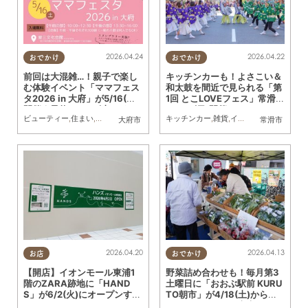
2026.04.24
2026.04.22
おでかけ
おでかけ
前回は大混雑…！親子で楽し
キッチンカーも！よさこい＆
む体験イベント「ママフェス
和太鼓を間近で見られる「第
タ2026 in 大府」が5/16(土)
1回 とこLOVEフェス」常滑市
開催｜予約は4/25(土)から
で5/17(日)開催
ビューティー
,
住まい
,
雑貨
,
イベント
,
まちネタ
キッチンカー
,
親子
,
KURUTOHP
,
雑貨
,
イベント
,
まちネタ
,
親
大府市
常滑市
2026.04.20
2026.04.13
お店
おでかけ
【開店】イオンモール東浦1
野菜詰め合わせも！毎月第3
階のZARA跡地に「HAND
土曜日に「おおぶ駅前 KURU
S」が6/2(火)にオープンする
TO朝市」が4/18(土)からス
らしい！
タート／ちたまる広告