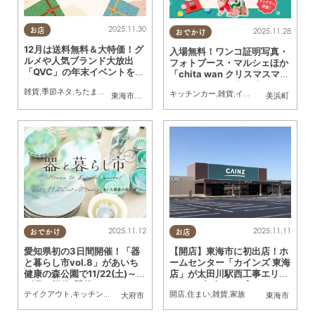
2025.11.30
2025.11.28
お店
おでかけ
12月は送料無料＆大特価！グ
入場無料！ワンコ証明写真・
ルメや人気ブランド大放出
フォトブース・マルシェほか
「QVC」の年末イベントを徹
「chita wan クリスマスマル
底紹介／ちたまる広告
シェ」が12/13(土)に美浜町
雑貨
,
季節ネタ
,
ちたまる広告
,
おひとりさま
,
トレンド
,
おうち時間
キッチンカー
,
雑貨
,
イベント
,
ドライブ
,
ペ
東海市
,
大府市
,
知多市
,
東浦町
,
阿久比町
,
半田市
美浜町
,
常滑市
,
武豊
で開催
2025.11.12
2025.11.11
おでかけ
お店
愛知県初の3日間開催！「器
【開店】東海市に初出店！ホ
と暮らし市vol.8」があいち
ームセンター「カインズ 東海
健康の森公園で11/22(土)～2
店」が太田川駅西工事エリア
4(月・振休)開催
に2026年春オープン
テイクアウト
,
キッチンカー
,
雑貨
,
イベント
開店
,
まちネタ
,
住まい
,
KURUTOHP
,
雑貨
,
家族
大府市
東海市