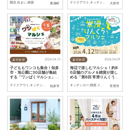
開店
,
住まい
,
雑貨
テイクアウト
,
キッチンカー
,
雑貨
,
イベント
東浦町
大府市
2026.04.10
2026.04.09
おでかけ
おでかけ
子どももワンコも集合！知多
海辺で楽しむマルシェ！約8
市・旭公園に30店舗が集結
0店舗のグルメ＆雑貨が楽し
する「ワンぱくマルシェ」5/
める「第8回 常滑りんくうマ
6(水・振休)に初開催／ちた
ルシェ」が4/12(日)開催
テイクアウト
,
キッチンカー
,
雑貨
,
イベント
キッチンカー
,
ドライブ
,
ちたまる広告
,
雑貨
,
イベント
,
家族
,
親子
,
ペット
,
家族
,
友
知多市
常滑市
まる広告