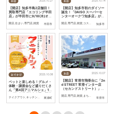
2025.10.27
2025.10.14
お店
お店
【開店】知多半島2店舗目！
【開店】知多市初のダイソー
買取専門店「エコリング半田
誕生！「DAISO スーパーセ
店」が半田市に9/18(木)オー
ンターオークワ知多店」が9/
プン
12(金)オープン
開店
,
住まい
,
専門店
,
雑貨
開店
,
専門店
,
雑貨
,
コスパ抜群
,
ワンコイン
半田市
知多市
2025.10.07
お店
2025.10.08
おでかけ
【開店】常滑市飛香台に「2n
ペットと楽しめる！グルメ・
d STREET 常滑インター店
体験・譲渡会など盛りだくさ
（セカンドストリート）」が
ん「第4回アニマルシェ」10/
9/26(金)オープン
19(日)東浦町於大公園で開催
開店
,
専門店
,
雑貨
,
まちネタ
,
リサイクルシ
テイクアウト
,
キッチンカー
,
雑貨
,
イベント
,
家族
,
ペット
東浦町
常滑市