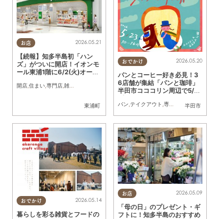
2026.05.21
お店
【続報】知多半島初「ハン
2026.05.20
おでかけ
ズ」がついに開店！イオンモ
ール東浦1階に6/2(火)オープ
パンとコーヒー好き必見！3
ン
6店舗が集結「パンと珈琲」
開店
,
住まい
,
専門店
,
雑貨
,
夫婦
,
家族
,
おひとりさま
,
友人
半田市コココリン周辺で5/23
(土)開催
パン
,
テイクアウト
,
専門店
,
雑貨
,
イベント
,
東浦町
半田市
2026.05.09
お店
2026.05.14
おでかけ
「母の日」のプレゼント・ギ
暮らしを彩る雑貨とフードの
フトに！知多半島のおすすめ