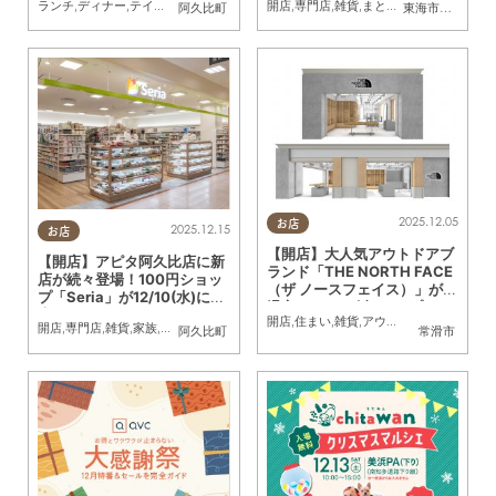
ランチ
,
ディナー
,
テイクアウト
,
開店
,
専門店
開店
,
雑貨
,
専門店
,
まちネタ
,
雑貨
,
まとめ記事
,
まとめ記事
,
コスパ抜群
阿久比町
東海市
,
東浦町
,
半
2025.12.05
お店
2025.12.15
お店
【開店】大人気アウトドアブ
【開店】アピタ阿久比店に新
ランド「THE NORTH FACE
店が続々登場！100円ショッ
（ザ ノースフェイス）」が常
プ「Seria」が12/10(水)に開
滑市に！12/5(金)オープン
店
開店
,
住まい
,
雑貨
,
アウトドア
,
家族
,
おひと
開店
,
専門店
,
雑貨
,
家族
,
コスパ抜群
阿久比町
常滑市