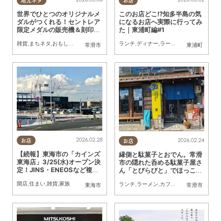
地元ネタ
お店
世界でひとつのオリジナルメ
このお店どこ!?知多半島の気
ダルがつくれる！セントレア
になるお店へ実際に行ってみ
限定メダルの販売機＆刻印機
た｜東浦町編#1
が登場【おもしろ自販機＃5
雑貨
,
まちネタ
,
おもしろ自販機
,
家族
,
おひとりさま
ランチ
,
ディナー
,
ラーメン
,
カフェ
,
スイー
常滑市
東浦町
8】
2026.02.28
2026.02.24
お店
お店
【続報】東海市の「カインズ
縁側と駄菓子とおでん。常滑
東海店」3/25(水)オープン決
市の隠れた呑める駄菓子屋さ
定！JINS・ENEOSなど複数
ん「とびらびと」でほっこり
テナントの看板も
時間を過ごしてきた
開店
,
住まい
,
雑貨
,
家族
ランチ
,
ラーメン
,
カフェ
,
雑貨
,
行ってみた
東海市
常滑市