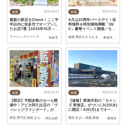
2026.04.07
2026.03.31
お店
お店
最新の新店をCheck！ここ半
4月は25周年バースデイ！送
年以内に知多市でオープンし
料無料＆特別価格満載「QV
たお店7選【2025年10月～2
C」豪華イベント開催／ちた
026年3月】
まる広告
ラーメン
,
スイーツ
,
テイクアウト
,
開店
,
ビューティー
,
ダイエット
,
健康
,
雑貨
,
まとめ記
雑貨
,
季節ネタ
,
ちたまる広告
,
おひとりさま
知多市
東海市
,
大府市
,
知
2026.03.27
2026.03.25
お店
お店
【閉店】半額多数のセール開
【速報】東海市初の「カイン
催中！アピタ阿久比店の「ヴ
ズ 東海店」がついに3/25(水)
ィレッジヴァンガード」が5
に開店！4/6(月)までオープ
月10日(日)に閉店へ
ンセールも開催中
閉店
,
専門店
,
雑貨
,
まちネタ
開店
,
住まい
,
雑貨
,
家族
阿久比町
東海市