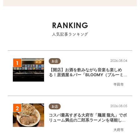
RANKING
人気記事ランキング
2026.08.04
お店
【開店】お酒を飲みながら音楽も楽しめ
る！居酒屋＆バー「BLOOMY（ブルーミ
ー）」が7/3(金)半田市でオープン
半田市
2026.08.05
お店
コスパ最高すぎる大府市「麺屋 龍丸」でボ
リューム満点の二郎系ラーメンを堪能して
きた
大府市