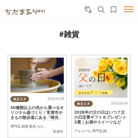
#雑貨
2026.06.08
地元ネタ
2026.06.04
地元ネタ
50種類以上の色から選べるオ
2026年の父の日はいつ？父
リジナル器づくり！常滑市や
の日定番ギフト＆プレゼント
きもの散歩道にある「晴光
3選｜お酒やスイーツなど
（せいこう）」で陶芸体験し
専門店
,
雑貨
,
観光
,
ちたまるスタイル掲載店
,
行ってみたレポ
,
親子
,
家族
,
おひとりさま
,
てみた
アルコール
,
専門店
,
雑貨
,
季節ネタ
,
まとめ
常滑市