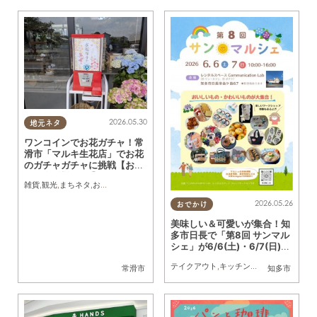
2026.05.30
地元ネタ
ワンコインでお花ガチャ！常
滑市「マルキ生花店」でお花
のガチャガチャに挑戦【おも
しろ自販機＃59】
雑貨
,
観光
,
まちネタ
,
おもしろ自販機
,
行ってみたレポ
2026.05.26
おでかけ
美味しい＆可愛いが集合！知
多市日長で「第8回 サンマル
シェ」が6/6(土)・6/7(日)に
開催
テイクアウト
,
キッチンカー
,
雑貨
,
イベント
常滑市
知多市