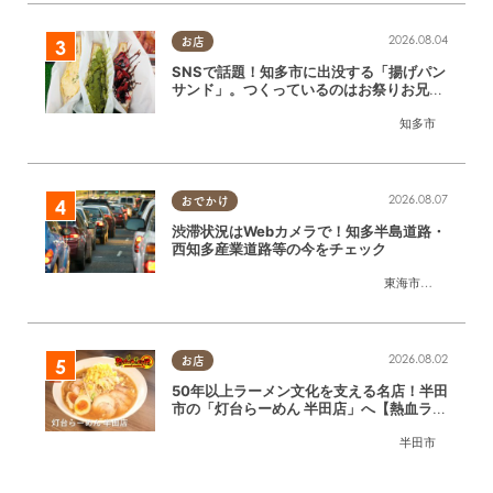
2026.08.04
お店
SNSで話題！知多市に出没する「揚げパン
サンド」。つくっているのはお祭りお兄さ
ん!?【ちたまる調査隊#55】
知多市
2026.08.07
おでかけ
渋滞状況はWebカメラで！知多半島道路・
西知多産業道路等の今をチェック
東海市
,
大府市
,
知多
2026.08.02
お店
50年以上ラーメン文化を支える名店！半田
市の「灯台らーめん 半田店」へ【熱血ラー
メン伝 8月放送】
半田市