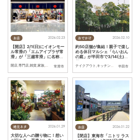
2026.02.23
2026.02.10
お店
おでかけ
【開店】2/1(日)にイオンモー
約50店舗が集結！親子で楽し
ル常滑の「エムアイプラザ常
める休日マルシェ「らいおん
滑」が「三越常滑」に名称変
の庭」が半田市で3/14(土)開
更
催
開店
,
専門店
,
雑貨
,
家族
,
おひとりさま
テイクアウト
,
キッチンカー
,
雑貨
,
イベント
常滑市
半田市
2026.01.29
2026.01.22
地元ネタ
お店
大切な人への贈り物に！想い
【閉店】東海市「ニトリ ラス