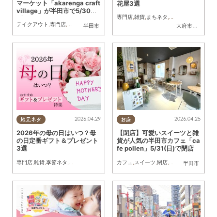
マーケット「akarenga craft
花屋3選
village」が半田市で5/30
専門店
,
雑貨
,
まちネタ
,
ちたまるスタイル掲
(土)・31(日)開催
テイクアウト
,
専門店
,
雑貨
,
イベント
,
家族
,
カップル
,
おひとりさま
,
友人
半田市
大府市
,
知多市
,
美
2026.04.29
2026.04.25
地元ネタ
お店
2026年の母の日はいつ？母
【閉店】可愛いスイーツと雑
の日定番ギフト＆プレゼント
貨が人気の半田市カフェ「ca
3選
fe pollen」5/31(日)で閉店
専門店
,
雑貨
,
季節ネタ
,
まとめ記事
カフェ
,
スイーツ
,
閉店
,
雑貨
,
まちネタ
半田市