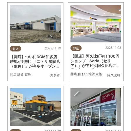
2025.11.08
2025.11.10
お店
お店
【開店】阿久比町初！100円
【開店】ついにDCM知多店
ショップ「Seria（セリ
跡地が判明！「ニトリ 知多店
ア）」がアピタ阿久比店に12
（仮称）」が今冬オープン予
月中旬オープン
定
開店
,
住まい
,
雑貨
,
家族
開店
,
雑貨
,
家族
知多市
阿久比町