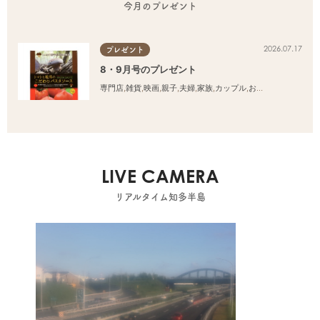
今月のプレゼント
2026.07.17
プレゼント
8・9月号のプレゼント
専門店
,
雑貨
,
映画
,
親子
,
夫婦
,
家族
,
カップル
,
おひとりさま
,
友人
LIVE CAMERA
リアルタイム知多半島