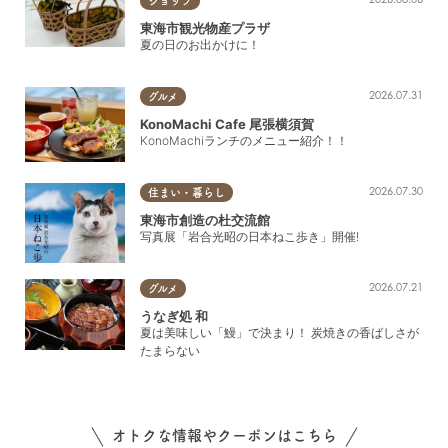
ショップ
東海市観光物産プラザ
夏の日のお出かけに！
2026.07.31
グルメ
KonoMachi Cafe 尾張横須賀
KonoMachiランチのメニュー紹介！！
2026.07.30
住まい・暮らし
東海市創造の杜交流館
写真展「岩合光昭の日本ねこ歩き」開催!
2026.07.21
グルメ
うなぎ処 和
夏は美味しい「鰻」で決まり！ 炭焼きの香ばしさが
たまらない
オトクな情報やクーポンはこちら