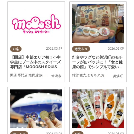
2026.03.19
2026.03.09
お店
地元ネタ
【開店】中部エリア初！小中
灯台やフグなど美浜町のモチ
学生にブーム中のスクイーズ
ーフが缶バッジに！「食と健
専門店「MOOOSH SQUISH
康の館」でシンプル可愛いガ
Y（モッシュスクイーシ
チャガチャに挑戦【おもしろ
開店
,
専門店
,
雑貨
,
家族
,
おひとりさま
,
友人
,
トレンド
雑貨
,
観光
,
まちネタ
,
おもしろ自販機
,
行っ
常滑市
美浜町
ー）」が常滑市に3/26(木)～
自販機＃58】
期間限定オープン
2026.03.06
2026.03.02