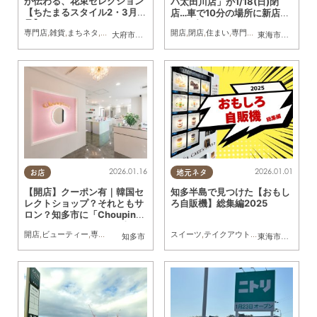
が伝わる、花束セレクション
パ太田川店」が1/18(日)閉
【ちたまるスタイル2・3月
店…車で10分の場所に新店舗
号】
オープンへ
専門店
,
雑貨
,
まちネタ
,
ちたまるスタイル掲載店
開店
,
閉店
,
住まい
,
専門店
,
雑貨
大府市
,
知多市
,
美浜町
東海市
,
知多市
2026.01.16
2026.01.01
お店
地元ネタ
【開店】クーポン有｜韓国セ
知多半島で見つけた【おもし
レクトショップ？それともサ
ろ自販機】総集編2025
ロン？知多市に「Choupinet
（シュピネ）」が12/6(土)オ
開店
,
ビューティー
,
専門店
,
雑貨
,
ちたまる広告
スイーツ
,
クーポン
,
テイクアウト
,
雑貨
,
おもしろ自販
知多市
東海市
,
知多市
,
常
ープン／ちたまる広告