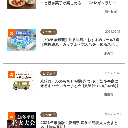
ーと焼き菓子が楽しめる！「CafeギャラリーA
gui」が6/1(月)阿久比町でリニューアルオープ
阿久比町
ン
2026.08.09
おでかけ
【2026年最新】知多半島のおすすめプール7選
｜家族連れ・カップル・大人も楽しめるスポッ
ト徹底ガイド
東海市
,
大府市
,
知
2026.08.07
おでかけ
米粉ロールのもちもち揚げパンも！知多半島に
来るキッチンカーまとめ【8/8(土)～8/14(金)】
東海市
,
大府市
,
知
2026.07.03
おでかけ
2026年最新版！愛知県 知多半島花火大会まと
め 【随時更新】