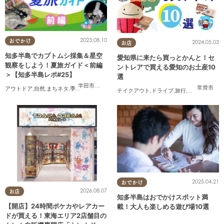
2023.08.10
おでかけ
2024.05.03
お店
知多半島でカブトムシ採集＆星空
愛知県に来たら買っとかんと！セ
観察をしよう！夏旅ガイド＜前編
ントレアで買える愛知のお土産10
＞【知多半島レポ#25】
選
半田市
,
武豊町
常滑市
アウトドア
,
自然
,
まちネタ
,
季節ネタ
,
親子
,
家族
,
知多半島レポ
テイクアウト
,
ドライブ
,
旅行
,
観光
,
家族
,
友人
2025.04.21
おでかけ
2026.08.07
お店
知多半島はおでかけスポット満
【開店】24時間ポケカやレアカー
載！大人も楽しめる遊び場10選
ドが買える！東海エリア2店舗目の