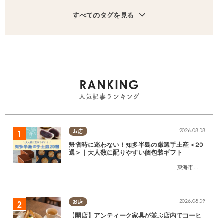
すべてのタグを見る
RANKING
人気記事ランキング
2026.08.08
お店
帰省時に迷わない！知多半島の厳選手土産＜20
選＞｜大人数に配りやすい個包装ギフト
東海市
,
大府市
,
知
2026.08.09
お店
【開店】アンティーク家具が並ぶ店内でコーヒ