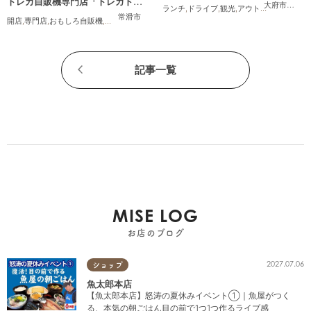
トレカ自販機専門店「トレカドリ
大府市
,
東浦
ランチ
,
ドライブ
,
観光
,
アウトドア
,
親子
,
カッ
ーム」が常滑市に8/7(金)オープン
常滑市
開店
,
専門店
,
おもしろ自販機
,
カップル
,
おひとりさま
,
友人
,
トレンド
記事一覧
MISE LOG
お店のブログ
2027.07.06
ショップ
魚太郎本店
【魚太郎本店】怒涛の夏休みイベント①｜魚屋がつく
る、本気の朝ごはん目の前で1つ1つ作るライブ感