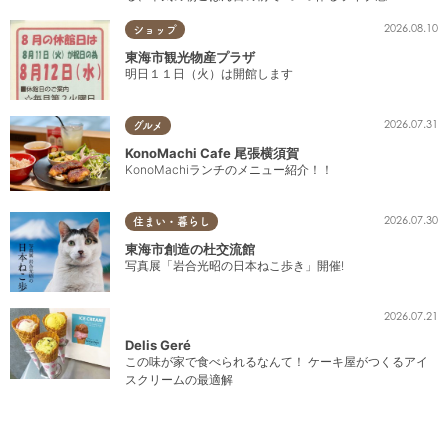
2026.08.10
ショップ
東海市観光物産プラザ
明日１１日（火）は開館します
2026.07.31
グルメ
KonoMachi Cafe 尾張横須賀
KonoMachiランチのメニュー紹介！！
2026.07.30
住まい・暮らし
東海市創造の杜交流館
写真展「岩合光昭の日本ねこ歩き」開催!
2026.07.21
Delis Geré
この味が家で食べられるなんて！ ケーキ屋がつくるアイ
スクリームの最適解