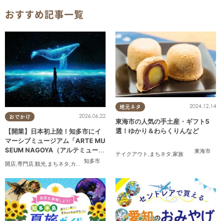
おすすめ記事一覧
2024.12.14
地元ネタ
2026.06.22
おでかけ
東海市の人気の手土産・ギフト5
選！ゆかり＆わらくりんなど
【開業】日本初上陸！知多市にイ
マーシブミュージアム「ARTE MU
SEUM NAGOYA（アルテミュージ
東海市
テイクアウト
,
まちネタ
,
家族
アムナゴヤ）」が2026年11月下旬
知多市
開店
,
専門店
,
観光
,
まちネタ
,
カップル
,
友人
にオープン