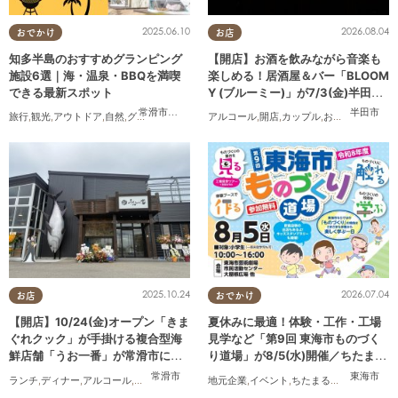
2025.06.10
2026.08.04
おでかけ
お店
知多半島のおすすめグランピング
【開店】お酒を飲みながら音楽も
施設6選｜海・温泉・BBQを満喫
楽しめる！居酒屋＆バー「BLOOM
できる最新スポット
Y (ブルーミー)」が7/3(金)半田市
でオープン
常滑市
,
美浜町
,
南知多町
半田市
旅行
,
観光
,
アウトドア
,
自然
,
グランピング
アルコール
,
開店
,
カップル
,
おひとりさま
,
友
2025.10.24
2026.07.04
お店
おでかけ
【開店】10/24(金)オープン「きま
夏休みに最適！体験・工作・工場
ぐれクック」が手掛ける複合型海
見学など「第9回 東海市ものづく
鮮店舗「うお一番」が常滑市に誕
り道場」が8/5(水)開催／ちたまる
生！
広告
常滑市
東海市
ランチ
,
ディナー
,
アルコール
,
開店
,
まちネタ
地元企業
,
イベント
,
ちたまる広告
,
親子
,
家族