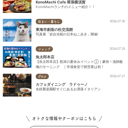
KonoMachi Cafe 尾張横須賀
KonoMachiランチのメニュー紹介！！
2026.07.30
住まい・暮らし
東海市創造の杜交流館
写真展「岩合光昭の日本ねこ歩き」開催!
2026.07.25
ショップ
魚太郎本店
【魚太郎本店】怒涛の夏休みイベント②｜豪快！漁師飯
俺のモーニング ｜市場食堂で朝営業は初！
2026.07.21
グルメ
カフェダイニング ラドゥーノ
名鉄聚楽園駅すぐにあるお洒落イタリアン
オトクな情報やクーポンはこちら