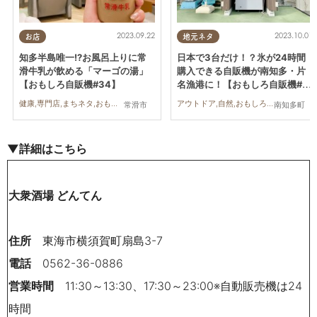
2023.09.22
2023.10.01
お店
地元ネタ
知多半島唯一!?お風呂上りに常
日本で3台だけ！？氷が24時間
滑牛乳が飲める「マーゴの湯」
購入できる自販機が南知多・片
【おもしろ自販機#34】
名漁港に！【おもしろ自販機#3
5】
健康,専門店,まちネタ,おもしろ自販機,行ってみたレポ,家族,おひとりさま,友人
アウトドア,自然,おもしろ自販機
常滑市
南知多町
▼詳細はこちら
大衆酒場 どんてん
住所
東海市横須賀町扇島3-7
電話
0562-36-0886
営業時間
11:30～13:30、17:30～23:00※自動販売機は24
時間