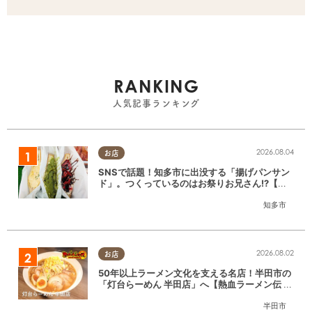
RANKING
人気記事ランキング
2026.08.04
お店
SNSで話題！知多市に出没する「揚げパンサン
ド」。つくっているのはお祭りお兄さん!?【ち
たまる調査隊#55】
知多市
2026.08.02
お店
50年以上ラーメン文化を支える名店！半田市の
「灯台らーめん 半田店」へ【熱血ラーメン伝 8
月放送】
半田市