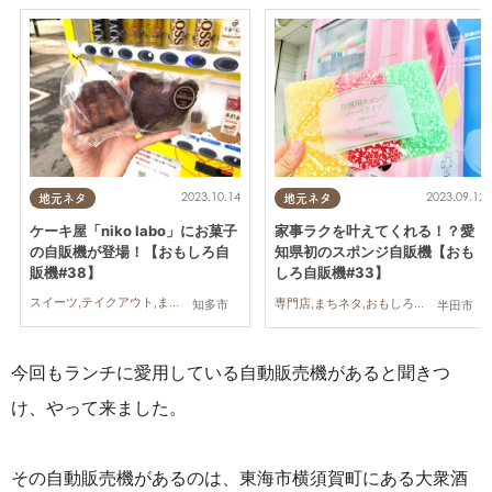
2023.10.14
2023.09.12
地元ネタ
地元ネタ
ケーキ屋「niko labo」にお菓子
家事ラクを叶えてくれる！？愛
の自販機が登場！【おもしろ自
知県初のスポンジ自販機【おも
販機#38】
しろ自販機#33】
スイーツ,テイクアウト,まちネタ,おもしろ自販機
専門店,まちネタ,おもしろ自販機
知多市
半田市
今回もランチに愛用している自動販売機があると聞きつ
け、やって来ました。
その自動販売機があるのは、東海市横須賀町にある大衆酒