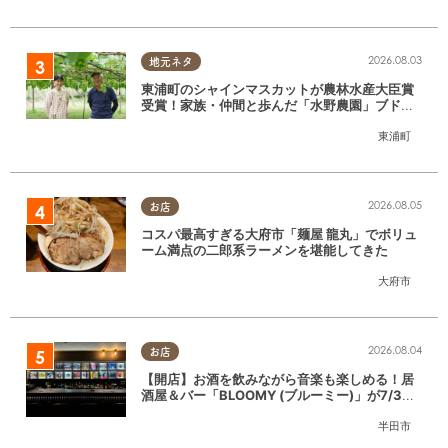
2026.08.03
地元ネタ
東浦町のシャインマスカットが農林水産大臣賞
受賞！家族・仲間と歩んだ「水野農園」ブドウ
づくりの軌跡
東浦町
2026.08.05
お店
コスパ最高すぎる大府市「麺屋 龍丸」でボリュ
ーム満点の二郎系ラーメンを堪能してきた
大府市
2026.08.04
お店
【開店】お酒を飲みながら音楽も楽しめる！居
酒屋＆バー「BLOOMY (ブルーミー)」が7/3
(金)半田市でオープン
半田市