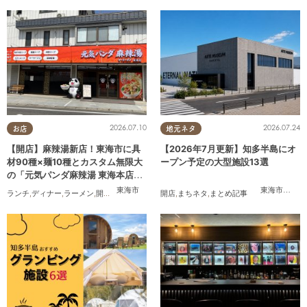
2026.07.10
2026.07.24
お店
地元ネタ
【開店】麻辣湯新店！東海市に具
【2026年7月更新】知多半島にオ
材90種×麺10種とカスタム無限大
ープン予定の大型施設13選
の「元気パンダ麻辣湯 東海本店」
が6/12(金)オープン
東海市
東海市
,
大府
ランチ
,
ディナー
,
ラーメン
,
開店
,
夫婦
,
カップル
,
開店
おひとりさま
,
まちネタ
,
,
友人
まとめ記事
,
トレンド