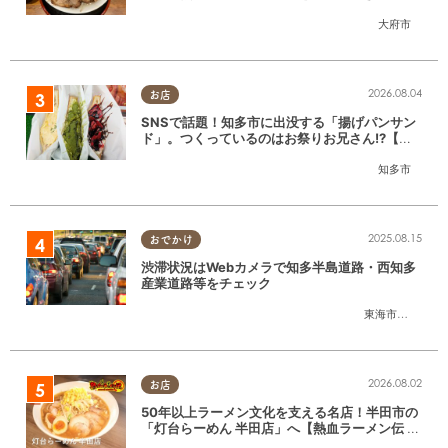
大府市
2026.08.04
お店
SNSで話題！知多市に出没する「揚げパンサン
ド」。つくっているのはお祭りお兄さん!?【ち
たまる調査隊#55】
知多市
2025.08.15
おでかけ
渋滞状況はWebカメラで知多半島道路・西知多
産業道路等をチェック
東海市
,
大府市
,
知
2026.08.02
お店
50年以上ラーメン文化を支える名店！半田市の
「灯台らーめん 半田店」へ【熱血ラーメン伝 8
月放送】