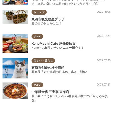
る、本気の朝ごはん目の前で1つ1つ作るライブ感
2026.08.06
ショップ
東海市観光物産プラザ
夏の日のお出かけに！
2026.07.31
グルメ
KonoMachi Cafe 尾張横須賀
KonoMachiランチのメニュー紹介！！
2026.07.30
住まい・暮らし
東海市創造の杜交流館
写真展「岩合光昭の日本ねこ歩き」開催!
2026.07.21
グルメ
中華麺食房 三宝亭 東海店
暑い夏にこそ食べたい辛い麺 話題沸騰中の「全とろ麻婆
麺」