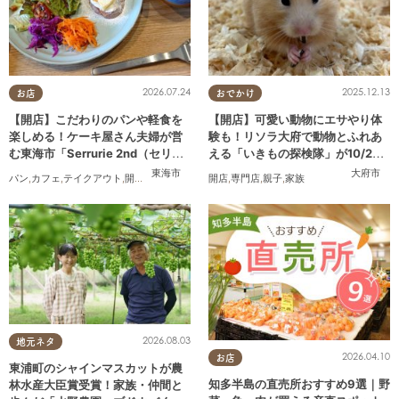
2026.07.24
2025.12.13
お店
おでかけ
【開店】こだわりのパンや軽食を
【開店】可愛い動物にエサやり体
楽しめる！ケーキ屋さん夫婦が営
験も！リソラ大府で動物とふれあ
む東海市「Serrurie 2nd（セリュ
える「いきもの探検隊」が10/24
リエ セカンド）」6/29(月)テスト
(金)オープン
東海市
大府市
パン
,
カフェ
,
テイクアウト
,
開店
,
専門店
,
まちネタ
開店
,
親子
,
専門店
,
夫婦
,
,
親子
家族
,
,
家族
カップル
,
おひとりさま
,
オープン
2026.08.03
地元ネタ
2026.04.10
お店
東浦町のシャインマスカットが農
知多半島の直売所おすすめ9選｜野
林水産大臣賞受賞！家族・仲間と