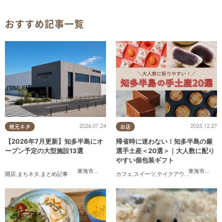
おすすめ記事一覧
2026.07.24
2025.12.27
地元ネタ
お店
【2026年7月更新】知多半島にオ
帰省時に迷わない！知多半島の厳
ープン予定の大型施設13選
選手土産＜20選＞｜大人数に配り
やすい個包装ギフト
東海市
,
大府市
,
知多市
,
美浜町
,
南知多町
東海市
,
大府
開店
,
まちネタ
,
まとめ記事
カフェ
,
スイーツ
,
テイクアウト
,
まとめ記事