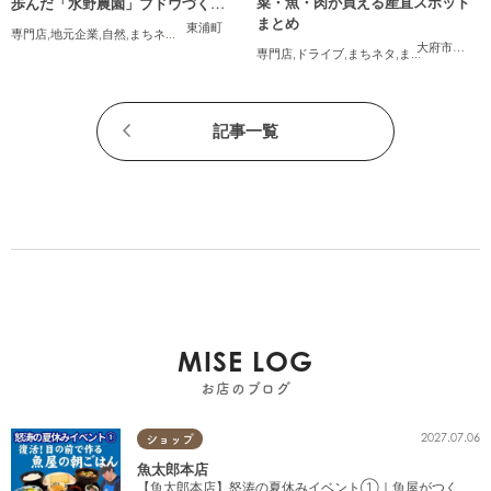
菜・魚・肉が買える産直スポット
歩んだ「水野農園」ブドウづくり
まとめ
の軌跡
東浦町
専門店
,
地元企業
,
自然
,
まちネタ
,
季節ネタ
,
ちたまるスタイル掲載店
,
夫婦
,
家族
大府市
,
知多
専門店
,
ドライブ
,
まちネタ
,
まとめ記事
,
夫婦
,
記事一覧
MISE LOG
お店のブログ
2027.07.06
ショップ
魚太郎本店
【魚太郎本店】怒涛の夏休みイベント①｜魚屋がつく