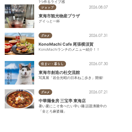
1つ作るライブ感
2026.08.07
ショップ
東海市観光物産プラザ
グイっと一杯
2026.07.31
グルメ
KonoMachi Cafe 尾張横須賀
KonoMachiランチのメニュー紹介！！
2026.07.30
住まい・暮らし
東海市創造の杜交流館
写真展「岩合光昭の日本ねこ歩き」開催!
2026.07.21
グルメ
中華麺食房 三宝亭 東海店
暑い夏にこそ食べたい辛い麺 話題沸騰中の
「全とろ麻婆麺」