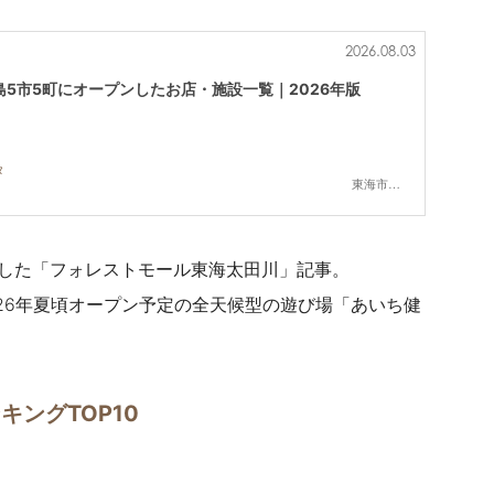
2026.08.03
5市5町にオープンしたお店・施設一覧｜2026年版
タ
東海市,大府市,知多市,東浦町,阿久比町,半田市,常滑市,武豊町,美浜町,南知多町
ンした「フォレストモール東海太田川」
記事。
26年夏頃オープン予定の全天候型の遊び場「あいち健
ングTOP10