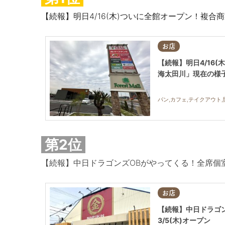
【続報】明日4/16(木)ついに全館オープン！複
お店
【続報】明日4/16
海太田川」現在の様
パン,カフェ,テイクアウト,
第2位
【続報】中日ドラゴンズOBがやってくる！全席個室
お店
【続報】中日ドラゴ
3/5(木)オープン