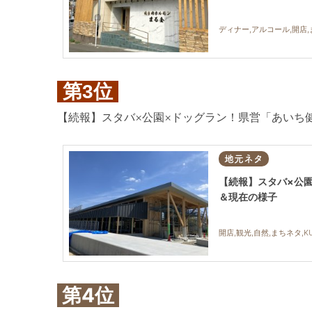
ディナー,アルコール,開店,
第3位
【続報】スタバ×公園×ドッグラン！県営「あいち
地元ネタ
【続報】スタバ×公
＆現在の様子
開店,観光,自然,まちネタ,KU
第4位