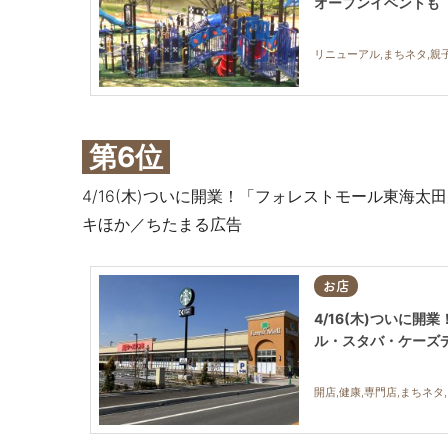
オープンイベントも
リニューアル,まちネタ,親子
第6位
4/16(木)ついに開業！「フォレストモール東海
キほか／ちたまる広告
お店
4/16(木)ついに
ル・スタバ・ケーズ
開店,健康,専門店,まちネタ