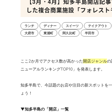
【3月・4月】知多半島開店記事
した複合商業施設「フォレスト
ランチ
ディナー
スイーツ
テイクアウト
大府市
東浦町
阿久比町
半田市
ここ2か月でアクセス数が高かった
開店ジャンル
の
ニューアルランキングTOP10」を発表します。
知多半島で、今話題のお店や注目の新スポットを
ょう！
▼知多半島の「開店」一覧