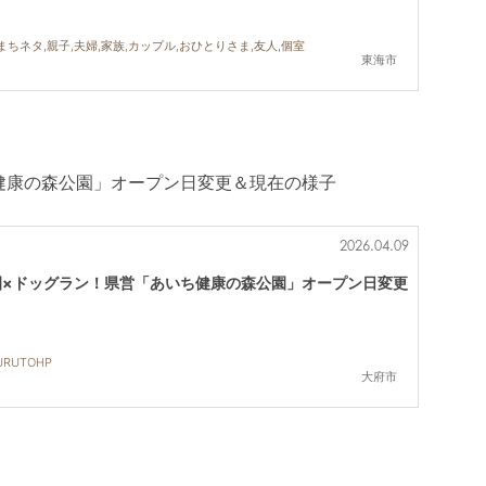
まちネタ,親子,夫婦,家族,カップル,おひとりさま,友人,個室
東海市
健康の森公園」オープン日変更＆現在の様子
2026.04.09
園×ドッグラン！県営「あいち健康の森公園」オープン日変更
RUTOHP
大府市