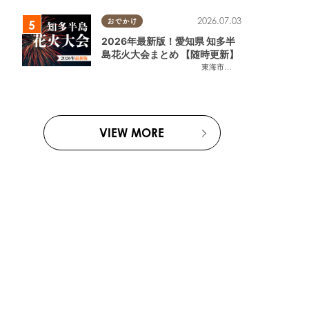
2026.07.03
おでかけ
2026年最新版！愛知県 知多半
島花火大会まとめ 【随時更新】
東海市
,
大府市
,
知多市
,
東浦町
,
阿
VIEW MORE