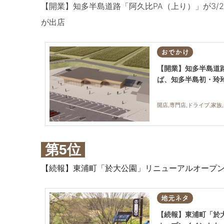
【開業】知多半島道路「阿久比PA（上り）」が3/
が出店
おでかけ
【開業】知多半島道路
ば、知多半島初・玲
開店,専門店,ドライブ,家族
第5位
【続報】東浦町「於大公園」リニューアルオープン日
地元ネタ
【続報】東浦町「於大