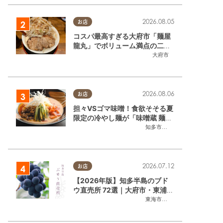
2026.08.05
お店
コスパ最高すぎる大府市「麺屋
龍丸」でボリューム満点の二郎
系ラーメンを堪能してきた
大府市
2026.08.06
お店
担々VSゴマ味噌！食欲そそる夏
限定の冷やし麺が「味噌蔵 麺四
朗 半田店・知多店」で登場／ち
知多市
,
半田市
たまる広告
2026.07.12
お店
【2026年版】知多半島のブド
ウ直売所 72選｜大府市・東浦町
ほかエリア別に一挙紹介
東海市
,
大府市
,
東浦町
,
半田市
,
美