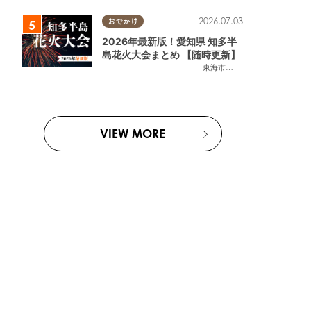
2026.07.03
おでかけ
2026年最新版！愛知県 知多半
島花火大会まとめ 【随時更新】
東海市
,
大府市
,
知多市
,
東浦町
,
阿
VIEW MORE