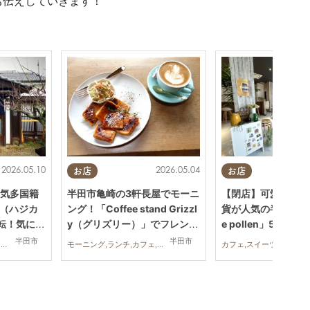
お伝えしていきます！
2026.05.10
2026.05.04
お店
お店
気多国籍
半田市亀崎の3軒長屋でモーニ
【閉店】可愛いスイ
I（ハジカ
ング！「Coffee stand Grizzl
貨が人気の半田市カフ
転！気にな
y（グリズリー）」でフレンチ
e pollen」5/31(
トーストを実食
半田市
半田市
ランチ,ディナー,アルコール,カフェ,スイーツ,テイクアウト,開店
モーニング,ランチ,カフェ,行ってみたレポ,家族,おひとりさま,友人