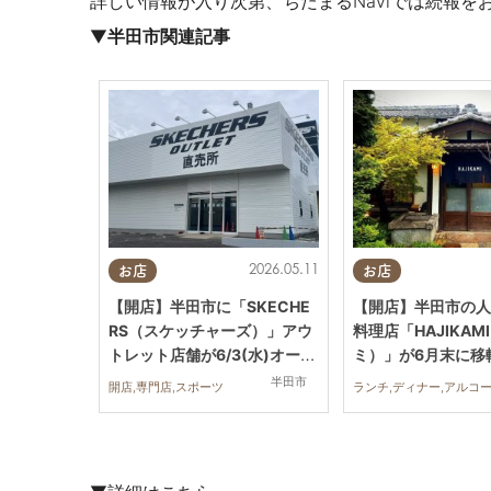
詳しい情報が入り次第、ちたまるNaviでは続報を
▼
半田市関連記事
2026.05.11
お店
お店
【開店】半田市に「SKECHE
【開店】半田市の人
RS（スケッチャーズ）」アウ
料理店「HAJIKAM
トレット店舗が6/3(水)オープ
ミ）」が6月末に移
ン予定！出店場所や現在の様
る移転先は？
半田市
開店,専門店,スポーツ
子は？