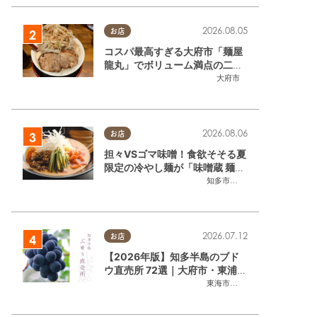
2026.08.05
お店
コスパ最高すぎる大府市「麺屋
龍丸」でボリューム満点の二郎
系ラーメンを堪能してきた
大府市
2026.08.06
お店
担々VSゴマ味噌！食欲そそる夏
限定の冷やし麺が「味噌蔵 麺四
朗 半田店・知多店」で登場／ち
知多市
,
半田市
たまる広告
2026.07.12
お店
【2026年版】知多半島のブド
ウ直売所 72選｜大府市・東浦町
ほかエリア別に一挙紹介
東海市
,
大府市
,
東浦町
,
半田市
,
美