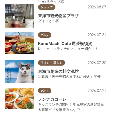
1つ作るライブ感
2026.08.07
ショップ
東海市観光物産プラザ
グイっと一杯
2026.07.31
グルメ
KonoMachi Cafe 尾張横須賀
KonoMachiランチのメニュー紹介！！
2026.07.30
住まい・暮らし
東海市創造の杜交流館
写真展「岩合光昭の日本ねこ歩き」開催!
2026.07.21
グルメ
ノンナカコーレ
キッズランチ780円！ 地元農家の新鮮野菜
＆薪窯ピザを家族みんなで