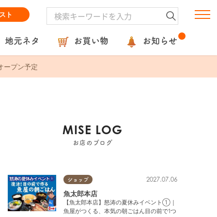
スト
地元ネタ
お買い物
お知らせ
オープン予定
MISE LOG
お店のブログ
2027.07.06
ショップ
魚太郎本店
【魚太郎本店】怒涛の夏休みイベント①｜
魚屋がつくる、本気の朝ごはん目の前で1つ