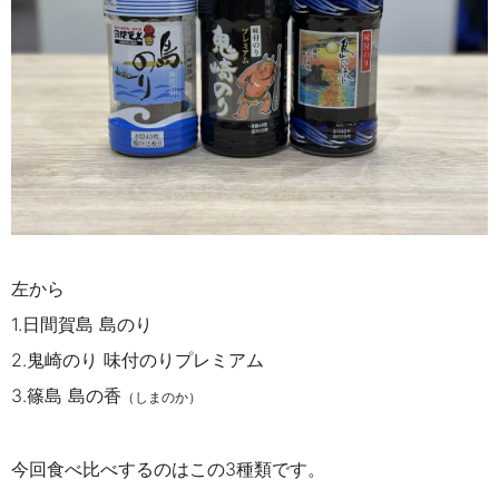
左から
1.日間賀島 島のり
2.鬼崎のり 味付のりプレミアム
3.篠島 島の香
（しまのか）
今回食べ比べするのはこの3種類です。