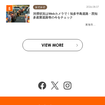
2026.08.07
おでかけ
渋滞状況はWebカメラで！知多半島道路・西知
多産業道路等の今をチェック
東海市
,
大府市
,
知
VIEW MORE