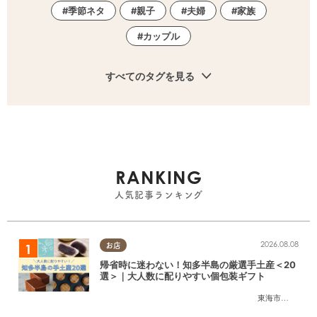
季節ネタ
親子
夫婦
家族
カップル
すべてのタグを見る
RANKING
人気記事ランキング
2026.08.08
お店
帰省時に迷わない！知多半島の厳選手土産＜20
選＞｜大人数に配りやすい個包装ギフト
東海市
,
大府市
,
知