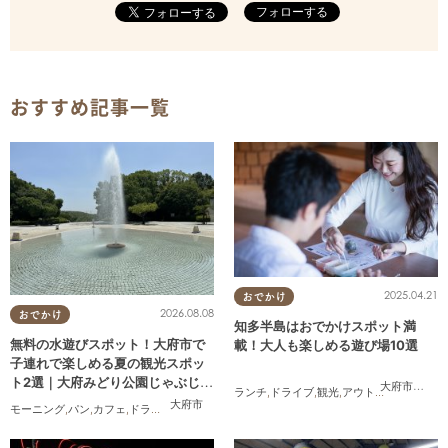
フォローする
おすすめ記事一覧
2025.04.21
おでかけ
2026.08.08
おでかけ
知多半島はおでかけスポット満
無料の水遊びスポット！大府市で
載！大人も楽しめる遊び場10選
子連れで楽しめる夏の観光スポッ
ト2選｜大府みどり公園じゃぶじゃ
大府市
,
東浦
ランチ
,
ドライブ
,
観光
,
アウトドア
,
親子
,
カッ
ぶ池、ぱんやSUNとえふ
大府市
モーニング
,
パン
,
カフェ
,
ドライブ
,
観光
,
行ってみたレポ
,
KURUTOHP