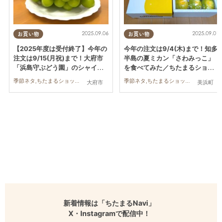
2025.09.06
2025.09.01
お買い物
お買い物
【2025年度は受付終了】今年の
今年の注文は9/4(木)まで！知多
注文は9/15(月祝)まで！大府市
半島の夏ミカン「さわみっこ」
「浜島守ぶどう園」のシャイン
を食べてみた／ちたまるショッ
マスカットを食べてみた／ちた
ピング
季節ネタ,ちたまるショッピング,行ってみたレポ
季節ネタ,ちたまるショッピング,行ってみたレポ
大府市
美浜町
まるショッピング
新着情報は「ちたまるNavi」
X・Instagramで配信中！