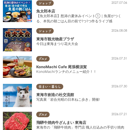
2027.07.06
ショップ
魚太郎本店
【魚太郎本店】怒涛の夏休みイベント①｜魚屋がつく
る、本気の朝ごはん目の前で1つ1つ作るライブ感
2026.08.08
ショップ
東海市観光物産プラザ
今日は東海まつり花火大会
2026.07.31
グルメ
KonoMachi Cafe 尾張横須賀
KonoMachiランチのメニュー紹介！！
2026.07.30
住まい・暮らし
東海市創造の杜交流館
写真展「岩合光昭の日本ねこ歩き」開催!
2026.07.21
グルメ
飛騨牛焼肉牛ざんまい 東海店
東海市の「飛騨牛焼肉」専門店 職人仕込みの手切り焼肉