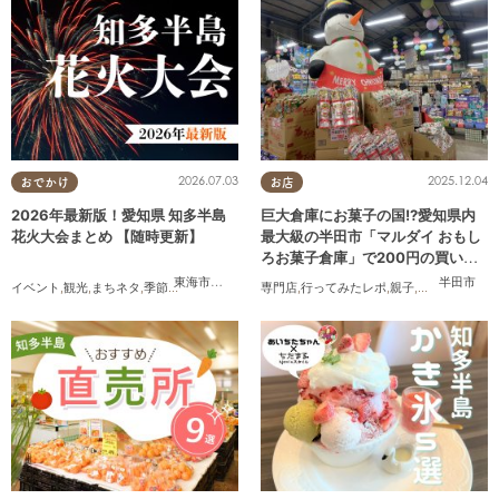
2026.07.03
2025.12.04
おでかけ
お店
2026年最新版！愛知県 知多半島
巨大倉庫にお菓子の国!?愛知県内
花火大会まとめ 【随時更新】
最大級の半田市「マルダイ おもし
ろお菓子倉庫」で200円の買い物
にチャレンジ
東海市
,
大府市
,
知多市
,
東浦町
,
阿久比町
,
半田市
,
常滑市
半田市
,
武豊
イベント
,
観光
,
まちネタ
,
季節ネタ
,
まとめ記事
,
親子
専門店
,
夫婦
,
行ってみたレポ
,
家族
,
カップル
,
親子
,
友人
,
家族