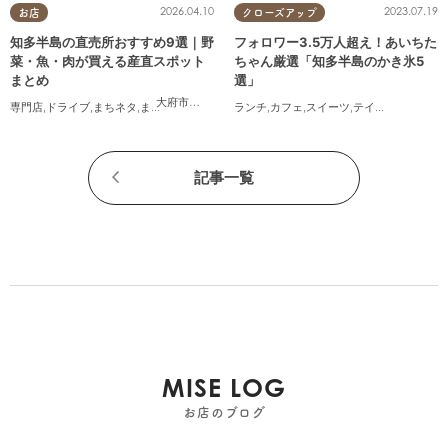
2026.04.10
2023.07.19
お店
クローズアップ
知多半島の直売所おすすめ9選｜野
フォロワー3.5万人超え！あいちた
菜・魚・肉が買える産直スポット
ちゃん厳選「知多半島のかき氷5
まとめ
選」
大府市
,
知多市
,
半田市
,
常滑市
,
美浜町
,
南知多町
専門店
,
ドライブ
,
まちネタ
,
まとめ記事
,
夫婦
,
家族
ランチ
,
カフェ
,
スイーツ
,
テイクアウト
記事一覧
MISE LOG
お店のブログ