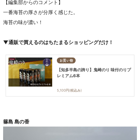
【編集部からのコメント】
一番海苔の厚さが分厚く感じた。
海苔の味が濃い！
▼通販で買えるのはちたまるショッピングだけ！
お買い物
【知多半島の誇り】鬼崎のり 味付のりプ
レミアム6本
5,100円(税込み)
篠島 島の香