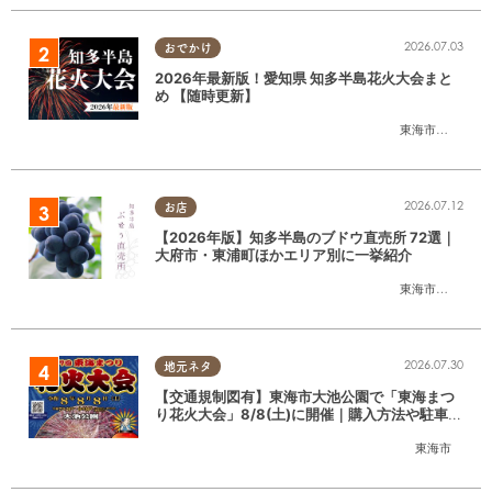
2026.07.03
おでかけ
2026年最新版！愛知県 知多半島花火大会まと
め 【随時更新】
東海市
,
大府市
,
知
2026.07.12
お店
【2026年版】知多半島のブドウ直売所 72選｜
大府市・東浦町ほかエリア別に一挙紹介
東海市
,
大府市
,
東
2026.07.30
地元ネタ
【交通規制図有】東海市大池公園で「東海まつ
り花火大会」8/8(土)に開催｜購入方法や駐車場
情報は？
東海市