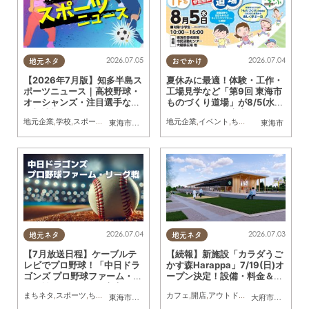
2026.07.05
2026.07.04
地元ネタ
おでかけ
【2026年7月版】知多半島ス
夏休みに最適！体験・工作・
ポーツニュース｜高校野球・
工場見学など「第9回 東海市
オーシャンズ・注目選手など
ものづくり道場」が8/5(水)
最新情報まとめ
開催／ちたまる広告
地元企業
,
学校
,
スポーツ
,
家族
,
おひとりさま
地元企業
,
友人
,
トレンド
,
イベント
,
ちたまる広告
,
親子
,
家
東海市
,
大府市
,
知多市
,
東浦町
,
阿久比町
,
半田市
東海市
,
常滑市
,
武豊
2026.07.04
2026.07.03
地元ネタ
地元ネタ
【7月放送日程】ケーブルテ
【続報】新施設「カラダうご
レビでプロ野球！「中日ドラ
かす森Harappa」7/19(日)オ
ゴンズ プロ野球ファーム・リ
ープン決定！設備・料金＆公
ーグ戦」／ちたまる広告
園で使えるレンタルアイテム
まちネタ
,
スポーツ
,
ちたまる広告
カフェ
,
開店
,
アウトドア
,
自然
,
まちネタ
,
家
東海市
,
大府市
,
知多市
,
東浦町
,
常滑市
,
武豊町
,
美浜町
大府市
,
東浦町
,
南知多
も登場