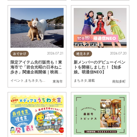
2026.07.21
2026.07.20
おでかけ
地元ネタ
限定アイテム先行販売も！東
新メンバーのデビューイベン
海市で「岩合光昭の日本ねこ
トを開催しました！【知多
歩き」関連企画開催｜映画上
娘。萌通信NEO】
映・絵付け体験ほか／ちたま
イベント
,
まちネタ
,
ちたまる広告
,
ペット
,
トレンド
まちネタ
,
連載
東海市
南知多町
る広告