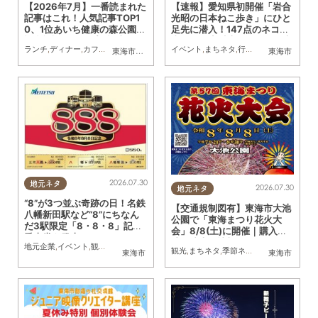
【2026年7月】一番読まれた
【速報】愛知県初開催「岩合
記事はこれ！人気記事TOP1
光昭の日本ねこ歩き」にひと
0、1位あいち健康の森公園内
足先に潜入！147点のネコ写
複合施設のオープン記事
真と300点以上のグッズに癒
ランチ
,
ディナー
,
カフェ
,
スイーツ
,
開店
,
観光
イベント
,
まとめ記事
,
まちネタ
,
行ってみたレポ
,
ちたま
東海市
,
大府市
,
知多市
,
東浦町
,
阿久比町
,
半田市
東海市
,
常滑市
,
武豊
されてきた／ちたまる広告
2026.07.30
地元ネタ
2026.07.30
地元ネタ
“8”が3つ並ぶ奇跡の日！名鉄
【交通規制図有】東海市大池
八幡新田駅など“8”にちなん
公園で「東海まつり花火大
だ3駅限定「8・8・8」記念
会」8/8(土)に開催｜購入方
乗車券を発売
法や駐車場情報は？
地元企業
,
イベント
,
観光
,
まちネタ
観光
,
まちネタ
,
季節ネタ
,
親子
,
夫婦
,
家族
,
カ
東海市
東海市