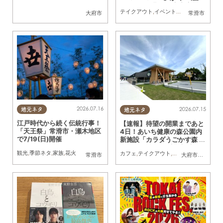
～26(日)に期間限定出店
テイクアウト
,
イベント
,
観光
,
親子
,
家族
,
カ
大府市
常滑市
2026.07.16
2026.07.15
地元ネタ
地元ネタ
江戸時代から続く伝統行事！
【速報】待望の開業まであと
「天王祭」常滑市・瀬木地区
4日！あいち健康の森公園内
で7/19(日)開催
新施設「カラダうごかす森 H
arappa」を一足先に調査
観光
,
季節ネタ
,
家族
,
花火
カフェ
,
テイクアウト
,
開店
,
まちネタ
,
親子
,
常滑市
大府市
,
東浦町