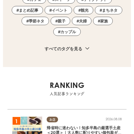
まとめ記事
イベント
観光
まちネタ
季節ネタ
親子
夫婦
家族
カップル
すべてのタグを見る
RANKING
人気記事ランキング
2026.08.08
お店
帰省時に迷わない！知多半島の厳選手土産
＜20選＞｜大人数に配りやすい個包装ギフ