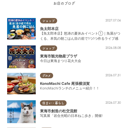
お店のブログ
2027.07.06
ショップ
魚太郎本店
【魚太郎本店】怒涛の夏休みイベント①｜魚屋がつ
くる、本気の朝ごはん目の前で1つ1つ作るライブ感
2026.08.08
ショップ
東海市観光物産プラザ
今日は東海まつり花火大会
2026.07.31
グルメ
KonoMachi Cafe 尾張横須賀
KonoMachiランチのメニュー紹介！！
2026.07.30
住まい・暮らし
東海市創造の杜交流館
写真展「岩合光昭の日本ねこ歩き」開催!