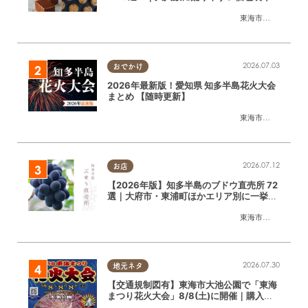
ト
東海市
,
大府市
,
知多
2026.07.03
おでかけ
2026年最新版！愛知県 知多半島花火大会
まとめ 【随時更新】
東海市
,
大府市
,
知多
2026.07.12
お店
【2026年版】知多半島のブドウ直売所 72
選｜大府市・東浦町ほかエリア別に一挙紹
介
東海市
,
大府市
,
東浦
2026.07.30
地元ネタ
【交通規制図有】東海市大池公園で「東海
まつり花火大会」8/8(土)に開催｜購入方
法や駐車場情報は？