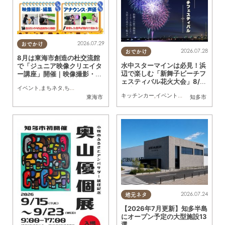
2026.07.29
おでかけ
2026.07.28
おでかけ
8月は東海市創造の杜交流館
水中スターマインは必見！浜
で「ジュニア映像クリエイタ
辺で楽しむ「新舞子ビーチフ
ー講座」開催｜映像撮影・編
ェスティバル花火大会」8/2
集やアナウンス・声優体験も
イベント
,
まちネタ
,
ちたまる広告
,
親子
,
トレンド
9(土)に開催
／ちたまる広告
キッチンカー
,
イベント
,
まちネタ
,
季節ネタ
東海市
知多市
2026.07.24
地元ネタ
【2026年7月更新】知多半島
にオープン予定の大型施設13
選