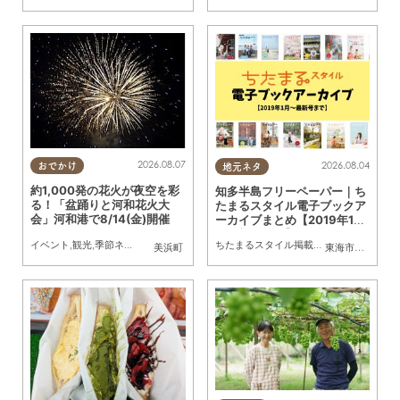
2026.08.07
2026.08.04
おでかけ
地元ネタ
約1,000発の花火が夜空を彩
知多半島フリーペーパー｜ち
る！「盆踊りと河和花火大
たまるスタイル電子ブックア
会」河和港で8/14(金)開催
ーカイブまとめ【2019年1月
～最新号まで】
イベント
,
観光
,
季節ネタ
,
花火
ちたまるスタイル掲載店
,
まとめ記事
美浜町
東海市
,
大府市
,
知