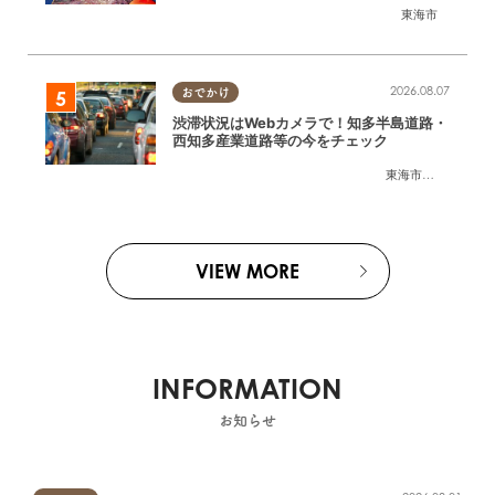
東海市
2026.08.07
おでかけ
渋滞状況はWebカメラで！知多半島道路・
西知多産業道路等の今をチェック
東海市
,
大府市
,
知多
VIEW MORE
INFORMATION
お知らせ