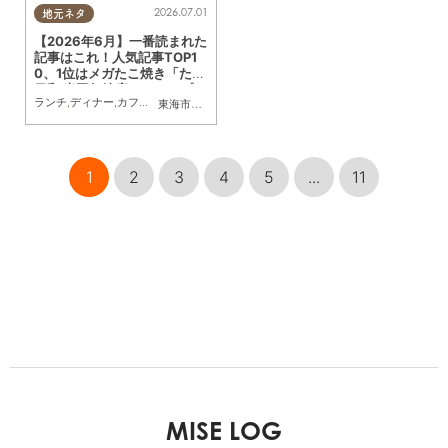
2026.07.01
地元ネタ
【2026年6月】一番読まれた
記事はこれ！人気記事TOP1
0、1位はメガたこ焼き「たこ
日和 半田亀崎店」のオープン
ランチ
,
ディナー
,
カフェ
,
スイーツ
,
開店
,
観光
,
まとめ記事
東海市
,
大府市
,
知多市
,
東浦町
,
阿久比町
,
半田市
,
常滑市
,
武豊
記事
1
2
3
4
5
...
11
MISE LOG