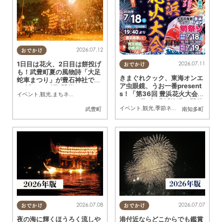
2026.07.12
おでかけ
2026.07.11
1日目は花火、2日目は餅投げ
おでかけ
も！武豊町夏の風物詩「大足
きまぐれクック、東海オンエ
蛇車まつり」が豊石神社で7/
ア虫眼鏡、うお一番present
18(土)・19(日)開催
s！「第36回 豊浜花火大会」
イベント
,
観光
,
まちネタ
,
季節ネタ
,
親子
,
家族
,
カップル
,
友人
,
花火
が7/18日(土)豊浜漁港で開催
イベント
,
観光
,
季節ネタ
,
親子
,
家族
,
カップ
武豊町
南知多町
2026.07.08
2026.07.07
おでかけ
おでかけ
夜の海に輝くほうろく流しや
港付近ならどこからでも鑑賞