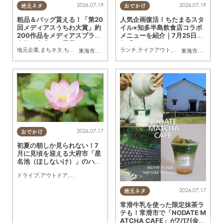
2026.07.19
2026.07.19
地元ネタ
おでかけ
粗品＆バッグ貰える！「第20
人気企画復活！ちたまるスタ
回メディアスうちわ大賞」約
イル×知多半島飲食店コラボ
200作品をメディアスプラザ
メニューを紹介｜7月25日発
東海・大府にて展示｜7/23
行「ちたまるスタイル8・9
地元企業
,
まちネタ
,
ちたまる広告
,
親子
,
家族
ランチ
,
テイクアウト
,
習い事
,
観光
,
アウト
東海市
,
大府市
,
知多市
,
東浦町
東海市
,
大府市
,
知
(木)～8/16(日)／ちたまる広
月号」見ドコロ解説
告
2026.07.17
おでかけ
初夏の朝しか見られない！7
月に見頃を迎える大府市「星
名池（ほしないけ）」のハス
の花を見に行ってみた
ドライブ
,
アウトドア
,
自然
,
まちネタ
,
行ってみたレポ
,
親子
,
家族
,
KURUTOHP
,
公園
2026.07.17
地元ネタ
常滑牛乳を使った限定抹茶ラ
テも！常滑市で「NODATE M
ATCHA CAFE」が7/17(金)