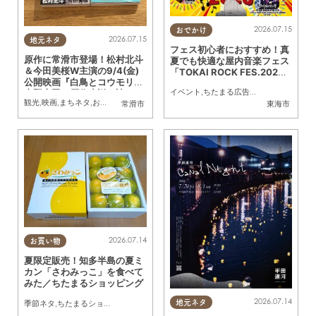
2026.07.15
おでかけ
2026.07.15
地元ネタ
フェス初心者におすすめ！真
原作に常滑市登場！松村北斗
夏でも快適な屋内音楽フェス
＆今田美桜W主演の9/4(金)
「TOKAI ROCK FES.202
公開映画『白鳥とコウモリ』
6」が8/29(土)・30(日)開催
イベント
,
ちたまる広告
,
親子
,
夫婦
,
家族
,
カ
東野圭吾の原作小説を読んで
／ちたまる広告
観光
,
映画
,
まちネタ
,
おひとりさま
常滑市
東海市
みた
2026.07.14
お買い物
夏限定販売！知多半島の夏ミ
カン「さわみっこ」を食べて
みた／ちたまるショッピング
2026.07.14
季節ネタ
,
ちたまるショッピング
,
行ってみたレポ
地元ネタ