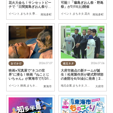
花火大会も！サンセットビー
可能！「篠島ぎおん祭・野島
チで「日間賀島ぎおん祭り」
祭」が7/11(土)開催
が7/11(土)に開催
イベント
,
まちネタ
,
季節ネタ
,
花火
イベント
,
まちネタ
,
花火
南知多町
南知多町
2026.07.07
2026.07.06
おでかけ
地元ネタ
映画×写真展で“ネコの世
大府市拠点の新チームが誕
界”に浸る！映画『ねことじ
生！松尾製作所が硬式野球部
いちゃん』が東海市で7/31
の創部を6/5(金)に発表｜20
(金)～8/16(日)特別上映／ち
27年度に本格始動へ
イベント
,
映画
,
まちネタ
,
ちたまる広告
,
ペット
地元企業
,
まちネタ
,
スポーツ
,
KURUTOHP
東海市
大府市
たまる広告