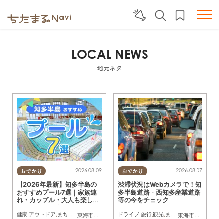
LOCAL NEWS
地元ネタ
2026.08.09
2026.08.07
おでかけ
おでかけ
【2026年最新】知多半島の
渋滞状況はWebカメラで！知
おすすめプール7選｜家族連
多半島道路・西知多産業道路
れ・カップル・大人も楽しめ
等の今をチェック
るスポット徹底ガイド
健康
,
アウトドア
,
まちネタ
,
季節ネタ
,
まとめ記事
ドライブ
,
親子
,
旅行
,
家族
,
観光
,
カップル
,
まちネタ
,
おひとりさま
,
友
東海市
,
大府市
,
知多市
,
半田市
,
常滑市
,
武豊町
,
南知多町
東海市
,
大府市
,
知