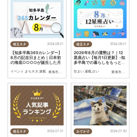
2026.08.01
2026.08.01
地元ネタ
地元ネタ
【知多半島365カレンダー】
2026年8月の運勢は？｜12
8月の記念日まとめ｜日本初
星座占い【毎月1日更新】-知
の海底○○○○が誕生した月
多半島での暮らしをもっとH
appyに！-
イベント
,
まちネタ
,
連載
住まい
,
連載
,
占い
東海市
,
大府市
,
知多市
,
東浦町
,
阿久比町
,
半田市
,
常滑市
東海市
,
大府市
,
武豊
,
知
2026.07.31
2026.07.30
地元ネタ
おでかけ