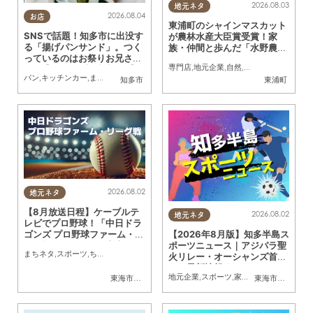
2026.08.03
地元ネタ
2026.08.04
お店
東浦町のシャインマスカット
SNSで話題！知多市に出没す
が農林水産大臣賞受賞！家
る「揚げパンサンド」。つく
族・仲間と歩んだ「水野農
っているのはお祭りお兄さ
園」ブドウづくりの軌跡
専門店
,
地元企業
,
自然
,
まちネタ
,
季節ネタ
,
ん!?【ちたまる調査隊#55】
パン
,
キッチンカー
,
まちネタ
,
ちたまる調査隊
,
行ってみたレポ
知多市
東浦町
2026.08.02
地元ネタ
【8月放送日程】ケーブルテ
2026.08.02
地元ネタ
レビでプロ野球！「中日ドラ
ゴンズ プロ野球ファーム・リ
【2026年8月版】知多半島ス
ーグ戦」／ちたまる広告
ポーツニュース｜アジパラ聖
まちネタ
,
スポーツ
,
ちたまる広告
火リレー・オーシャンズ首位
など最新情報まとめ
地元企業
,
スポーツ
,
家族
,
おひとりさま
,
友
東海市
,
大府市
,
知多市
,
東浦町
,
常滑市
,
武豊町
,
美浜町
東海市
,
大府市
,
南知多
,
知