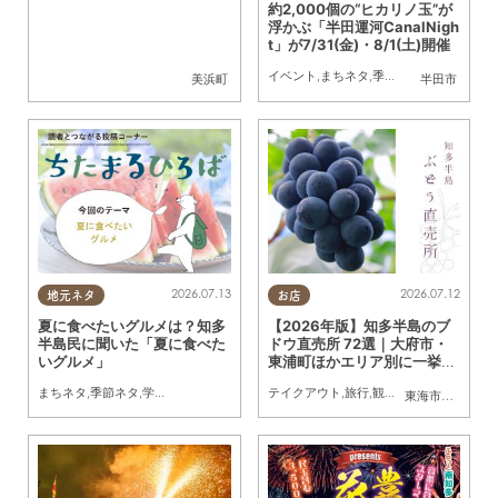
約2,000個の“ヒカリノ玉”が
浮かぶ「半田運河CanalNigh
t」が7/31(金)・8/1(土)開催
イベント
,
まちネタ
,
季節ネタ
,
夫婦
,
カップ
美浜町
半田市
2026.07.13
2026.07.12
地元ネタ
お店
夏に食べたいグルメは？知多
【2026年版】知多半島のブ
半島民に聞いた「夏に食べた
ドウ直売所 72選｜大府市・
いグルメ」
東浦町ほかエリア別に一挙紹
介
まちネタ
,
季節ネタ
,
学校
,
連載
テイクアウト
,
旅行
,
観光
,
アウトドア
,
まち
東海市
,
大府市
,
東