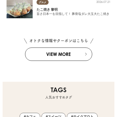
2026.07.21
グルメ
たこ焼き 黎明
旨さ日本一を目指して！ 豚骨塩ダレ大玉大たこ焼き
オトクな情報やクーポンはこちら
VIEW MORE
TAGS
人気おすすめタグ
カフェ
スイーツ
テイクアウト