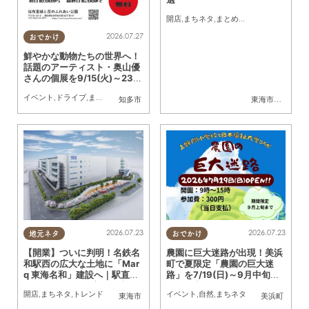
開店
,
まちネタ
,
まとめ記事
2026.07.27
おでかけ
鮮やかな動物たちの世界へ！
話題のアーティスト・奥山優
さんの個展を9/15(火)～23
(水祝)知多市で初開催
イベント
,
ドライブ
,
まちネタ
,
夫婦
,
家族
,
おひとりさま
,
友人
知多市
東海市
,
大府市
,
知
2026.07.23
2026.07.23
地元ネタ
おでかけ
【開業】ついに判明！名鉄名
農園に巨大迷路が出現！美浜
和駅西の広大な土地に「Mar
町で夏限定「農園の巨大迷
q 東海名和」建設へ｜駅直
路」を7/19(日)～9月中旬ま
結・2026年12月着工予定
で開催中
開店
,
まちネタ
,
トレンド
イベント
,
自然
,
まちネタ
東海市
美浜町