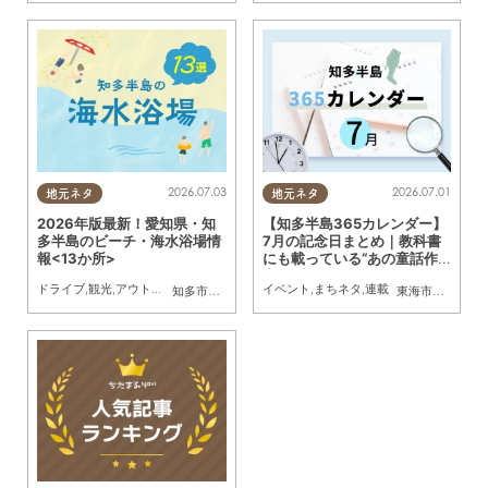
2026.07.03
2026.07.01
地元ネタ
地元ネタ
2026年版最新！愛知県・知
【知多半島365カレンダー】
多半島のビーチ・海水浴場情
7月の記念日まとめ｜教科書
報<13か所>
にも載っている“あの童話作
家”が生まれた月
ドライブ
,
観光
,
アウトドア
,
自然
,
まちネタ
,
季節ネタ
イベント
,
まとめ記事
,
まちネタ
,
連載
,
親子
,
家族
,
カップル
,
知多市
,
常滑市
,
美浜町
,
南知多町
東海市
,
大府市
,
知