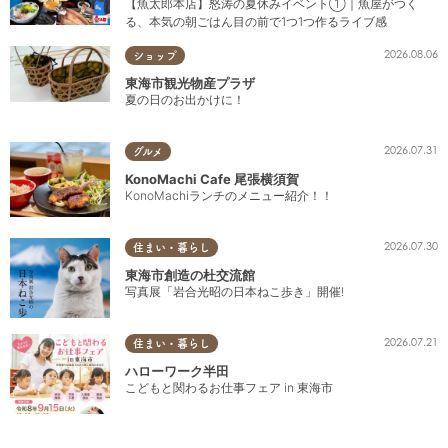
【魚太郎本店】怒涛の夏休みイベント①｜魚屋がつく
る、本気の朝ごはん目の前で1つ1つ作るライブ感
2026.08.06
ショップ
東海市観光物産プラザ
夏の日のお出かけに！
2026.07.31
グルメ
KonoMachi Cafe 尾張横須賀
KonoMachiランチのメニュー紹介！！
2026.07.30
住まい・暮らし
東海市創造の杜交流館
写真展「岩合光昭の日本ねこ歩き」開催!
2026.07.21
住まい・暮らし
ハローワーク半田
こどもと関わるお仕事フェア in 東海市