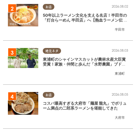
2026.08.02
お店
50年以上ラーメン文化を支える名店！半田市の
「灯台らーめん 半田店」へ【熱血ラーメン伝 8
月放送】
半田市
2026.08.03
地元ネタ
東浦町のシャインマスカットが農林水産大臣賞
受賞！家族・仲間と歩んだ「水野農園」ブドウ
づくりの軌跡
東浦町
2026.08.05
お店
コスパ最高すぎる大府市「麺屋 龍丸」でボリュ
ーム満点の二郎系ラーメンを堪能してきた
大府市