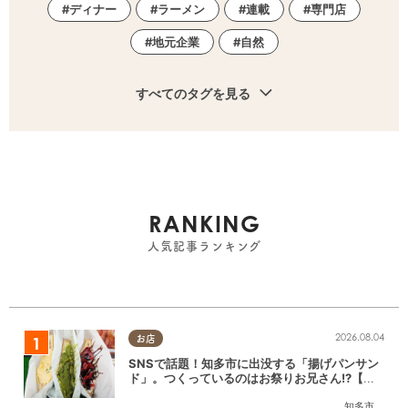
ディナー
ラーメン
連載
専門店
地元企業
自然
すべてのタグを見る
RANKING
人気記事ランキング
2026.08.04
お店
SNSで話題！知多市に出没する「揚げパンサン
ド」。つくっているのはお祭りお兄さん!?【ち
たまる調査隊#55】
知多市