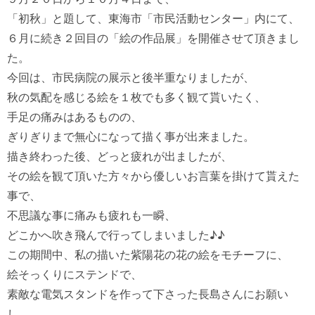
「初秋」と題して、東海市「市民活動センター」内にて、

６月に続き２回目の「絵の作品展」を開催させて頂きまし
た。

今回は、市民病院の展示と後半重なりましたが、

秋の気配を感じる絵を１枚でも多く観て貰いたく、

手足の痛みはあるものの、

ぎりぎりまで無心になって描く事が出来ました。　

描き終わった後、どっと疲れが出ましたが、

その絵を観て頂いた方々から優しいお言葉を掛けて貰えた
事で、

不思議な事に痛みも疲れも一瞬、

どこかへ吹き飛んで行ってしまいました♪♪　

この期間中、私の描いた紫陽花の花の絵をモチーフに、

絵そっくりにステンドで、

素敵な電気スタンドを作って下さった長島さんにお願い
し、
