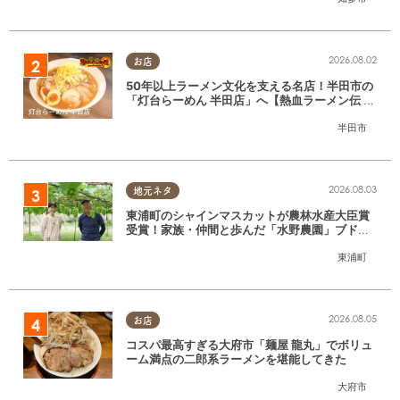
2026.08.02
お店
50年以上ラーメン文化を支える名店！半田市の
「灯台らーめん 半田店」へ【熱血ラーメン伝 8
月放送】
半田市
2026.08.03
地元ネタ
東浦町のシャインマスカットが農林水産大臣賞
受賞！家族・仲間と歩んだ「水野農園」ブドウ
づくりの軌跡
東浦町
2026.08.05
お店
コスパ最高すぎる大府市「麺屋 龍丸」でボリュ
ーム満点の二郎系ラーメンを堪能してきた
大府市