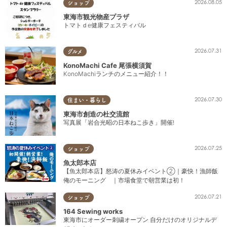
2026.08.05
ショップ
東海市観光物産プラザ
トマトｄe健康フェスティバル
2026.07.31
グルメ
KonoMachi Cafe 尾張横須賀
KonoMachiランチのメニュー紹介！！
2026.07.30
住まい・暮らし
東海市創造の杜交流館
写真展「岩合光昭の日本ねこ歩き」開催!
2026.07.25
ショップ
魚太郎本店
【魚太郎本店】怒涛の夏休みイベント②｜豪快！漁師飯
俺のモーニング ｜市場食堂で朝営業は初！
2026.07.21
ショップ
164 Sewing works
東海市にオーダー刺繍オープン 自分だけのオリジナルデ