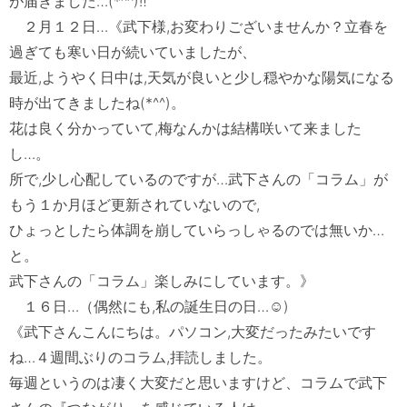
が届きました…(*^^)‼

　２月１２日…《武下様,お変わりございませんか？立春を
過ぎても寒い日が続いていましたが、

最近,ようやく日中は,天気が良いと少し穏やかな陽気になる
時が出てきましたね(*^^)。

花は良く分かっていて,梅なんかは結構咲いて来ました
し…。

所で,少し心配しているのですが…武下さんの「コラム」が
もう１か月ほど更新されていないので,

ひょっとしたら体調を崩していらっしゃるのでは無いか…
と。

武下さんの「コラム」楽しみにしています。》

　１６日…（偶然にも,私の誕生日の日…☺)

《武下さんこんにちは。パソコン,大変だったみたいです
ね…４週間ぶりのコラム,拝読しました。

毎週というのは凄く大変だと思いますけど、コラムで武下