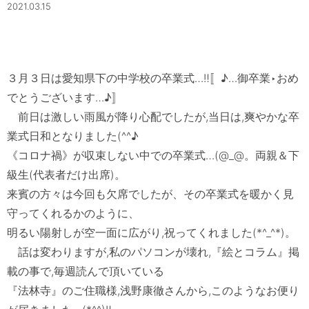
2021.03.15
３月３日は愛知県下の中学校の卒業式…‼〚♪…御卒業‣おめ
でとうございます…♪〛

　前日は激しい雨風が降り心配でしたが,当日は,爽やかな卒
業式日和となりました(^^♪

《コロナ禍》が収束しない中での卒業式…(@_@。両親＆下
級生(代表者だけ出席)。

来賓の方々は今回も欠席でしたが、その卒業式を暖かく見
守ってくれるかのように、

明るい陽射しが空一面に広がり,祝ってくれました(*^_^*)。

　話は変わりますが,私のパソコンが壊れ,『絵とコラム』掲
載の事で,毎週読んで頂いている

『法林寺』のご住職様,浅野康徹さんから,このようなお便り