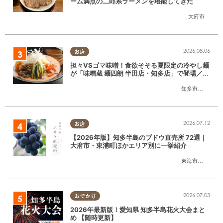
ーム満点の二郎系ラーメンを堪能してきた
大府市
2026.08.06
お店
担々VSゴマ味噌！食欲そそる夏限定の冷やし麺
が「味噌蔵 麺四朗 半田店・知多店」で登場／ち
たまる広告
知多市
,
半田市
2026.07.12
お店
【2026年版】知多半島のブドウ直売所 72選｜
大府市・東浦町ほかエリア別に一挙紹介
東海市
,
大府市
,
東
2026.07.03
おでかけ
2026年最新版！愛知県 知多半島花火大会まと
め 【随時更新】