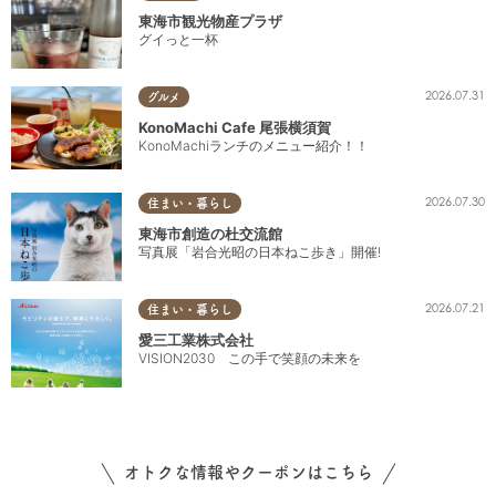
東海市観光物産プラザ
グイっと一杯
2026.07.31
グルメ
KonoMachi Cafe 尾張横須賀
KonoMachiランチのメニュー紹介！！
2026.07.30
住まい・暮らし
東海市創造の杜交流館
写真展「岩合光昭の日本ねこ歩き」開催!
2026.07.21
住まい・暮らし
愛三工業株式会社
VISION2030 この手で笑顔の未来を
オトクな情報やクーポンはこちら