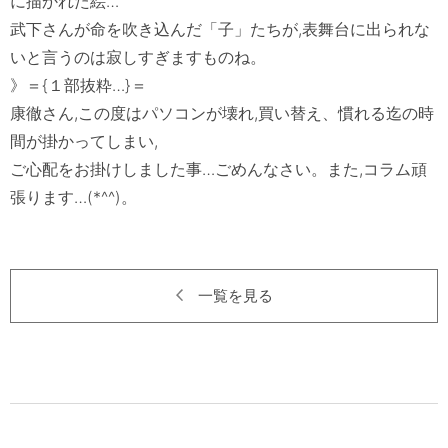
に描かれた絵…

武下さんが命を吹き込んだ「子」たちが,表舞台に出られな
いと言うのは寂しすぎますものね。

》＝{１部抜粋…}＝　

康徹さん,この度はパソコンが壊れ,買い替え、慣れる迄の時
間が掛かってしまい,

ご心配をお掛けしました事…ごめんなさい。また,コラム頑
張ります…(*^^)。

一覧を見る