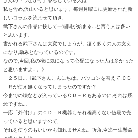
さんの『つながり』を感じている人は

私を含め,沢山いると思います。毎週月曜日に更新された新
しいコラムを読ませて頂き,

武下さんの作品に接して一週間が始まる…と言う人は多い
と思います。

書かれる武下さんは大変でしょうが、凄く多くの人の支え
になり,励みとなっているのです。

なので,今回,私の様に気になって心配になった人は多かった
と思いますよ…。》

　２５日…《武下さんこんにちは。パソコンを替えて,ＣＤ
－Ｒが使え無くなってしまったのですか？

今までの絵などが入っているＣＤ－Ｒもあるのに,それは残
念ですね…

一応「外付け」のＣＤ－Ｒ機器もそれ程高くない値段で売
っていると思いますので,

それを使うのもいいかも知れませんね。折角,今迄一生懸命