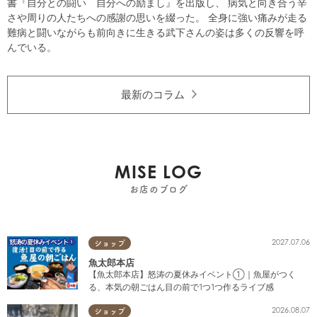
書『自分との闘い 自分への励まし』を出版し、 病気と向き合う辛
さや周りの人たちへの感謝の思いを綴った。 全身に強い痛みが走る
難病と闘いながらも前向きに生きる武下さんの姿は多くの反響を呼
んでいる。
最新のコラム
MISE LOG
お店のブログ
2027.07.06
ショップ
魚太郎本店
【魚太郎本店】怒涛の夏休みイベント①｜魚屋がつく
る、本気の朝ごはん目の前で1つ1つ作るライブ感
2026.08.07
ショップ