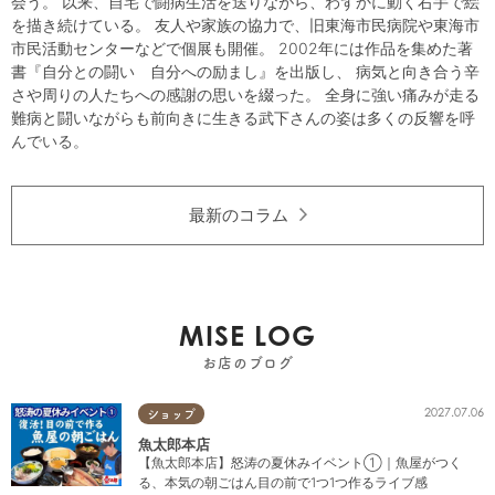
会う。 以来、自宅で闘病生活を送りながら、わずかに動く右手で絵
を描き続けている。 友人や家族の協力で、旧東海市民病院や東海市
市民活動センターなどで個展も開催。 2002年には作品を集めた著
書『自分との闘い 自分への励まし』を出版し、 病気と向き合う辛
さや周りの人たちへの感謝の思いを綴った。 全身に強い痛みが走る
難病と闘いながらも前向きに生きる武下さんの姿は多くの反響を呼
んでいる。
最新のコラム
MISE LOG
お店のブログ
2027.07.06
ショップ
魚太郎本店
【魚太郎本店】怒涛の夏休みイベント①｜魚屋がつく
る、本気の朝ごはん目の前で1つ1つ作るライブ感