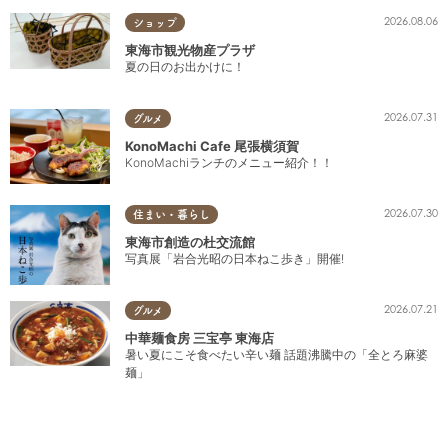
2026.08.06
ショップ
東海市観光物産プラザ
夏の日のお出かけに！
2026.07.31
グルメ
KonoMachi Cafe 尾張横須賀
KonoMachiランチのメニュー紹介！！
2026.07.30
住まい・暮らし
東海市創造の杜交流館
写真展「岩合光昭の日本ねこ歩き」開催!
2026.07.21
グルメ
中華麺食房 三宝亭 東海店
暑い夏にこそ食べたい辛い麺 話題沸騰中の「全とろ麻婆
麺」