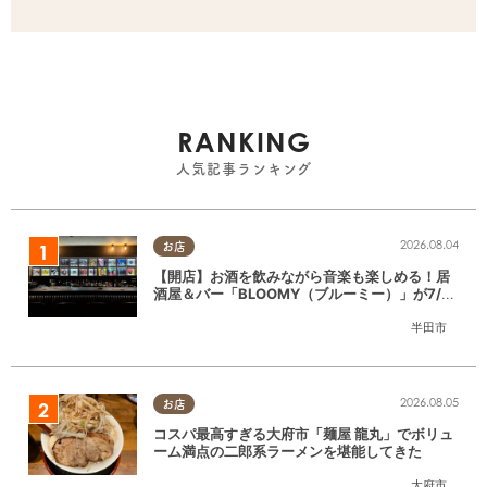
RANKING
人気記事ランキング
2026.08.04
お店
【開店】お酒を飲みながら音楽も楽しめる！居
酒屋＆バー「BLOOMY（ブルーミー）」が7/3
(金)半田市でオープン
半田市
2026.08.05
お店
コスパ最高すぎる大府市「麺屋 龍丸」でボリュ
ーム満点の二郎系ラーメンを堪能してきた
大府市