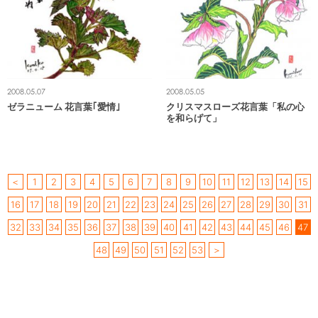
2008.05.07
2008.05.05
ゼラニューム 花言葉｢愛情｣
クリスマスローズ花言葉「私の心
を和らげて」
＜
1
2
3
4
5
6
7
8
9
10
11
12
13
14
15
16
17
18
19
20
21
22
23
24
25
26
27
28
29
30
31
32
33
34
35
36
37
38
39
40
41
42
43
44
45
46
47
48
49
50
51
52
53
＞