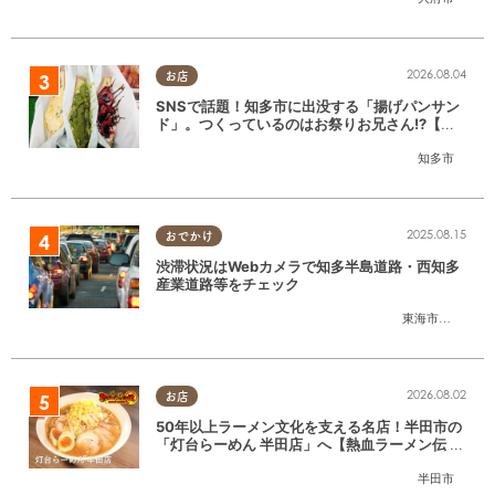
2026.08.04
お店
SNSで話題！知多市に出没する「揚げパンサン
ド」。つくっているのはお祭りお兄さん!?【ち
たまる調査隊#55】
知多市
2025.08.15
おでかけ
渋滞状況はWebカメラで知多半島道路・西知多
産業道路等をチェック
東海市
,
大府市
,
知
2026.08.02
お店
50年以上ラーメン文化を支える名店！半田市の
「灯台らーめん 半田店」へ【熱血ラーメン伝 8
月放送】
半田市