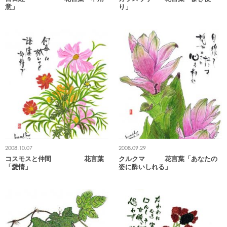
意」
り」
2008.10.07
2008.09.29
コスモスと仲間 花言葉
クルクマ 花言葉「あなたの
「愛情」
姿に酔いしれる」