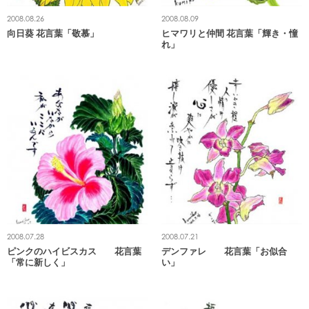
2008.08.26
2008.08.09
向日葵 花言葉「敬慕」
ヒマワリと仲間 花言葉「輝き・憧
れ」
2008.07.28
2008.07.21
ピンクのハイビスカス 花言葉
デンファレ 花言葉「お似合
「常に新しく」
い」