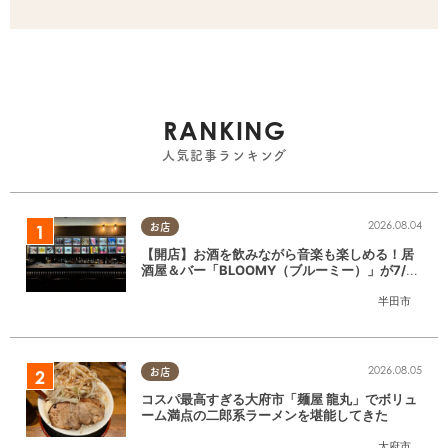
RANKING
人気記事ランキング
2026.08.04
お店
【開店】お酒を飲みながら音楽も楽しめる！居
酒屋＆バー「BLOOMY（ブルーミー）」が7/3
(金)半田市でオープン
半田市
2026.08.05
お店
コスパ最高すぎる大府市「麺屋 龍丸」でボリュ
ーム満点の二郎系ラーメンを堪能してきた
大府市