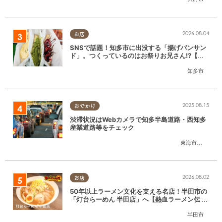
2026.08.04
お店
SNSで話題！知多市に出没する「揚げパンサン
ド」。つくっているのはお祭りお兄さん!?【ち
たまる調査隊#55】
知多市
2025.08.15
おでかけ
渋滞状況はWebカメラで知多半島道路・西知多
産業道路等をチェック
東海市
,
大府市
,
知
2026.08.02
お店
50年以上ラーメン文化を支える名店！半田市の
「灯台らーめん 半田店」へ【熱血ラーメン伝 8
月放送】
半田市