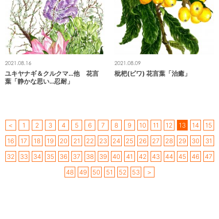
2021.08.16
2021.08.09
ユキヤナギ＆クルクマ…他 花言
枇杷(ビワ) 花言葉「治癒」
葉「静かな思い…忍耐」
＜
1
2
3
4
5
6
7
8
9
10
11
12
13
14
15
16
17
18
19
20
21
22
23
24
25
26
27
28
29
30
31
32
33
34
35
36
37
38
39
40
41
42
43
44
45
46
47
48
49
50
51
52
53
＞