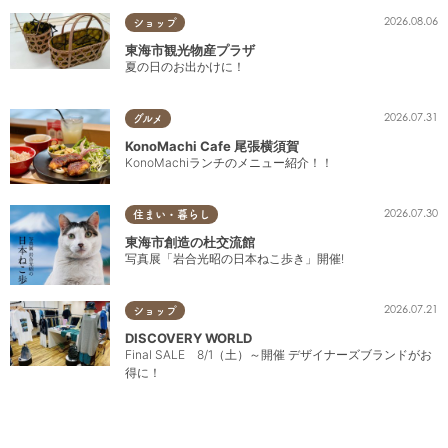
2026.08.06
ショップ
東海市観光物産プラザ
夏の日のお出かけに！
2026.07.31
グルメ
KonoMachi Cafe 尾張横須賀
KonoMachiランチのメニュー紹介！！
2026.07.30
住まい・暮らし
東海市創造の杜交流館
写真展「岩合光昭の日本ねこ歩き」開催!
2026.07.21
ショップ
DISCOVERY WORLD
Final SALE 8/1（土）～開催 デザイナーズブランドがお
得に！