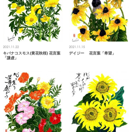
2021.11.22
2021.11.15
キバナコスモス(黄花秋桜) 花言葉
デイジー 花言葉「希望」
「謙虚」