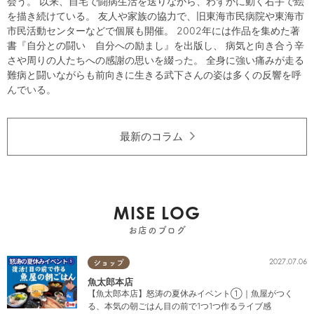
会う。 以来、自宅で闘病生活を送りながら、わずかに動く右手で絵
を描き続けている。 友人や家族の協力で、旧東海市民病院や東海市
市民活動センターなどで個展も開催。 2002年には作品を集めた著
書『自分との闘い 自分への励まし』を出版し、 病気と向き合う辛
さや周りの人たちへの感謝の思いを綴った。 全身に強い痛みが走る
難病と闘いながらも前向きに生きる武下さんの姿は多くの反響を呼
んでいる。
最新のコラム
MISE LOG
お店のブログ
2027.07.06
ショップ
魚太郎本店
【魚太郎本店】怒涛の夏休みイベント①｜魚屋がつく
る、本気の朝ごはん目の前で1つ1つ作るライブ感