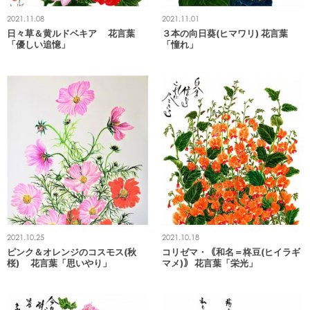
2021.11.08
2021.11.01
日々草＆黄ルドベキア 花言葉
３本の向日葵(ヒマワリ) 花言葉
「優しい追憶」
「憧れ」
2021.10.25
2021.10.18
ピンク＆オレンジのコスモス(秋
コリゼマ・｟和名＝柊豆(ヒイラギ
桜) 花言葉「思いやり」
マメ)｠ 花言葉「栄光」