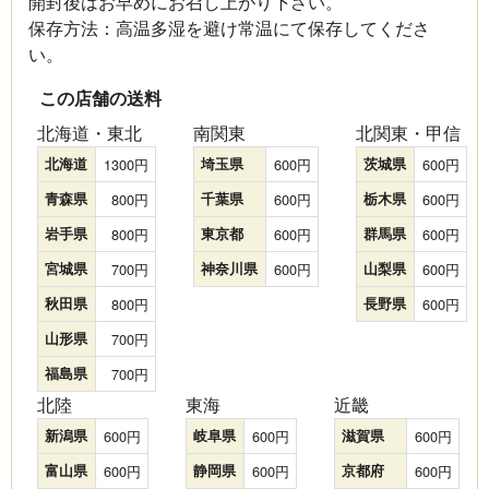
開封後はお早めにお召し上がり下さい。
保存方法：高温多湿を避け常温にて保存してくださ
い。
この店舗の送料
北海道・東北
南関東
北関東・甲信
北海道
1300
埼玉県
600
茨城県
600
青森県
800
千葉県
600
栃木県
600
岩手県
800
東京都
600
群馬県
600
宮城県
700
神奈川県
600
山梨県
600
秋田県
800
長野県
600
山形県
700
福島県
700
北陸
東海
近畿
新潟県
600
岐阜県
600
滋賀県
600
富山県
600
静岡県
600
京都府
600