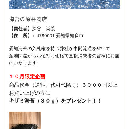
海苔の深谷商店
【責任者】
深谷 尚義
【住 所】
〒4780001 愛知県知多市
愛知海苔の入札権を持つ弊社が中間流通を省いて
産地問屋からお値打ち価格で直接消費者の皆様にお届
けいたします。
１０月限定企画
商品代金（送料、代引代除く）３０００円以上
お買い上げの方に
キザミ海苔（３０ｇ）をプレゼント！！