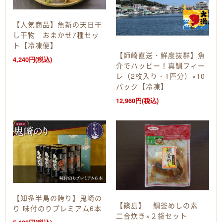
【人気商品】魚新の天日干
し干物 おまかせ7種セッ
ト【冷凍便】
【師崎直送・鮮度抜群】魚
4,240円(税込)
介でハッピー！真鯛フィー
レ（2枚入り・1匹分）×10
パック【冷凍】
12,960円(税込)
【知多半島の誇り】鬼崎の
【篠島】 鯛釜めしの素
り 味付のりプレミアム6本
二合炊き×２袋セット