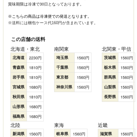
賞味期限は冷凍で30日となっております。
※こちらの商品は冷凍便での発送となります。
※送料には梱包ケース代160円が含まれています。
この店舗の送料
北海道・東北
南関東
北関東・甲信
北海道
2230
埼玉県
1560
茨城県
1560
青森県
1810
千葉県
1560
栃木県
1560
岩手県
1810
東京都
1560
群馬県
1560
宮城県
1680
神奈川県
1560
山梨県
1560
秋田県
1810
長野県
1560
山形県
1680
福島県
1680
北陸
東海
近畿
新潟県
1560
岐阜県
1560
滋賀県
1560