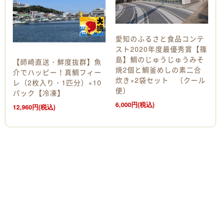
愛知のふるさと食品コンテ
スト2020年度最優秀賞【篠
島】鯛のじゅうじゅうみそ
【師崎直送・鮮度抜群】魚
焼2個と鯛釜めしの素二合
介でハッピー！真鯛フィー
炊き×2袋セット （クール
レ（2枚入り・1匹分）×10
便）
パック【冷凍】
6,000円(税込)
12,960円(税込)