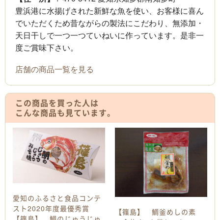
豊浜港に水揚げされた新鮮な魚を使い、お客様に喜ん
でいただくため昔ながらの製法にこだわり、無添加・
天日干しで一つ一つていねいに作っています。是非一
度ご賞味下さい。
店舗の商品一覧を見る
この商品を買った人は
こんな商品も見ています。
愛知のふるさと食品コンテ
スト2020年度最優秀賞
【篠島】 鯛釜めしの素
【篠島】 鯛のじゅうじゅ