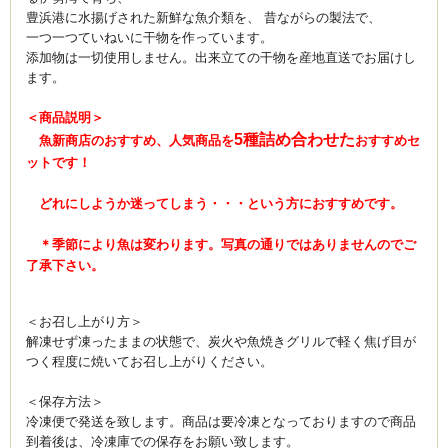
豊浜港に水揚げされた新鮮な魚介類を、 昔ながらの製法で、
一つ一つていねいに干物を作っています。
添加物は一切使用しません。出来立ての干物を産地直送でお届けし
ます。
＜商品説明＞
5種詰め合わせた
魚新商店のおすすめ、人気商品を
おすすめセ
ットです！
どれにしようか迷ってしまう・・・という方におすすめです。
＊季節により魚は変わります。写真の通りではありませんのでご
了承下さい。
＜お召し上がり方＞
解凍せず凍ったままの状態で、炭火や魚焼きグリルで軽く焦げ目が
つく程度に焼いてお召し上がりください。
＜保存方法＞
冷凍便で発送を致します。商品は要冷凍となっておりますので商品
到着後は、冷凍庫での保存をお願い致します。