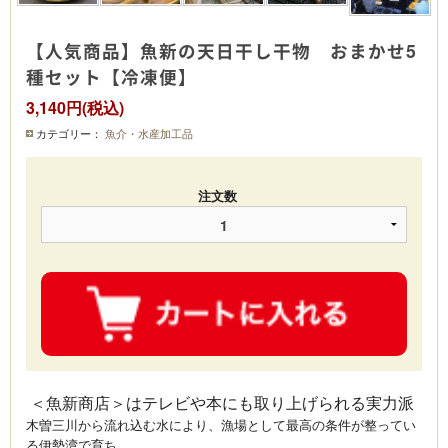
【人気商品】魚新の天日干し干物 おまかせ5
種セット【冷凍便】
3,140円(税込)
カテゴリー：
魚介・水産加工品
注文数
＜魚新商店＞はテレビや本にも取り上げられる実力派
木曽三川から流れ込む水により、漁場として最高の条件が整ってい
る伊勢湾で育ち、