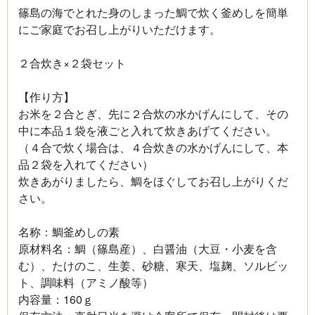
篠島の海でとれた身のしまった鯛で炊く釜めしを簡単
にご家庭でお召し上がりいただけます。
２合炊き×２袋セット
【作り方】
お米を２合とぎ、先に２合炊の水かげんにして、その
中に本品１袋を液ごと入れて炊きあげてください。
（４合で炊く場合は、４合炊きの水かげんにして、本
品２袋を入れてください）
炊きあがりましたら、鯛をほぐしてお召し上がりくだ
さい。
名称：鯛釜めしの素
原材料名：鯛（篠島産）、白醤油（大豆・小麦を含
む）、たけのこ、生姜、砂糖、寒天、塩麹、ソルビッ
ト、調味料（アミノ酸等）
内容量：160ｇ