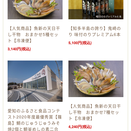
【人気商品】魚新の天日干
【知多半島の誇り】鬼崎の
し干物 おまかせ5種セッ
り 味付のりプレミアム6本
ト【冷凍便】
5,100円(税込)
3,140円(税込)
【人気商品】魚新の天日干
愛知のふるさと食品コンテ
し干物 おまかせ7種セッ
スト2020年度最優秀賞【篠
ト【冷凍便】
島】鯛のじゅうじゅうみそ
4,240円(税込)
焼2個と鯛釜めしの素二合