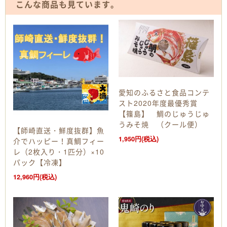
こんな商品も見ています。
愛知のふるさと食品コンテ
スト2020年度最優秀賞
【篠島】 鯛のじゅうじゅ
うみそ焼 （クール便）
【師崎直送・鮮度抜群】魚
1,950円(税込)
介でハッピー！真鯛フィー
レ（2枚入り・1匹分）×10
パック【冷凍】
12,960円(税込)