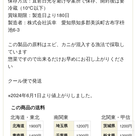
保存方法：直射日光を避け令案所で保存、開封後は要
冷蔵（10℃以下）
賞味期限：製造日より180日
製造者：株式会社浜幸 愛知県知多郡美浜町古布字枡
池6-3
この製品の原料はエビ、カニが混入する漁法で採取し
ています
惣菜ですので出来るだけお早めにお召し上がりくださ
い
クール便で発送
※2024年6月1日より値上がりしました。
この商品の送料
北海道・東北
南関東
北関東・甲信
北海道
1900
埼玉県
1200
茨城県
1200
青森県
1400
千葉県
1200
栃木県
1200