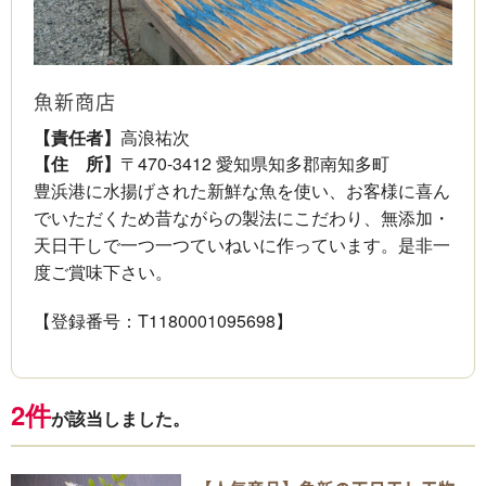
魚新商店
【責任者】
高浪祐次
【住 所】
〒470-3412 愛知県知多郡南知多町
豊浜港に水揚げされた新鮮な魚を使い、お客様に喜ん
でいただくため昔ながらの製法にこだわり、無添加・
天日干しで一つ一つていねいに作っています。是非一
度ご賞味下さい。
【登録番号：T1180001095698】
2件
が該当しました。