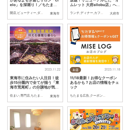
elo」を深堀り！／ちたまる
ムレット 大府allobu店」へ／
広告
ちたまる広告
開店
,
ビューティー
,
ダイエット
,
健康
,
ちたまる広告
ランチ
,
ディナー
,
ペット
,
カフェ
,
スイーツ
,
リニュ
東海市
大府市
2023.11.22
2023.11.18
お店
東海市に住みたい人注目！徒
11/18最新！お得なクーポン
歩15分圏内で全てが揃う「東
あるかも？お店の情報をチェ
海市荒尾町」の分譲地が気に
ック
なる／ちたまる広告
住まい
,
専門店
,
ちたまる広告
,
家族
ちたまる広告
,
クーポン
,
トレンド
東海市