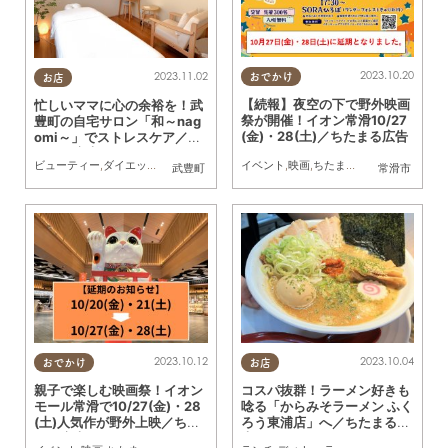
2023.10.20
2023.11.02
おでかけ
お店
【続報】夜空の下で野外映画
忙しいママに心の余裕を！武
祭が開催！イオン常滑10/27
豊町の自宅サロン「和～nag
(金)・28(土)／ちたまる広告
omi～」でストレスケア／ち
たまる広告
イベント
,
映画
,
ちたまる広告
ビューティー
,
ダイエット
,
健康
,
ちたまる広告
武豊町
常滑市
2023.10.12
2023.10.04
おでかけ
お店
親子で楽しむ映画祭！イオン
コスパ抜群！ラーメン好きも
モール常滑で10/27(金)・28
唸る「からみそラーメン ふく
(土)人気作が野外上映／ちた
ろう東浦店」へ／ちたまる広
まる広告
告