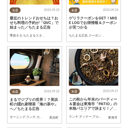
2023.09.25
2023.09.23
お店
お店
最近のトレンドおせちは？お
ゲリラクーポンをGET！MIS
せち料理の予約が「QVC」で
E LOGでお得情報＆クーポン
始まった／ちたまる広告
が見つかる
季節ネタ
,
ちたまるスタイル掲載店
,
ちたまる広告
ちたまる広告
,
家族
,
クーポン
,
トレンド
2023.09.21
2023.09.22
お店
お店
この秋から年末のパーティー
まるでジブリの世界！？美浜
＆宴会は東海市「PATIO」の
町の隠れ家喫茶「海の茶や」
本格パエリアで決まり！／ち
へ／ちたまる広告
たまる広告
ランチ
,
ディナー
,
アルコール
,
カフェ
,
ちた
モーニング
,
ランチ
,
カフェ
,
スイーツ
,
テイクアウト
,
開店
,
ドライブ
,
ちたまる広告
美浜町
東海市