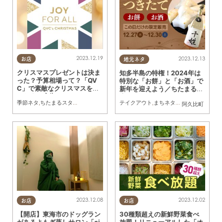
2023.12.19
2023.12.13
お店
地元ネタ
クリスマスプレゼントは決ま
知多半島の特権！2024年は
った？予算相場って？「QV
特別な「お餅」と「お酒」で
C」で素敵なクリスマスを／
新年を迎えよう／ちたまる広
ちたまる広告
告
季節ネタ
,
ちたまるスタイル掲載店
,
ちたまる広告
,
家族
テイクアウト
,
まちネタ
,
ちたまるショッピ
阿久比町
2023.12.08
2023.12.02
お店
お店
【開店】東海市のドッグラン
30種類超えの新鮮野菜食べ
があるよもぎ蒸しサロン「ci
放題！リニューアルした「オ