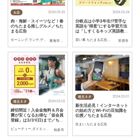
2024.03.25
2024.03.24
お店
肉・海鮮・スイーツなど！春
分岐点は小学3年生!?苦手な
のちたまる推しグルメ／ちた
英語を“得意”にする学習方法
まる広告
は「しすくるキッズ英語教
室」で／ちたまる広告
モーニング
,
ランチ
,
ディナー
,
ラーメン
,
カフェ
習い事
,
スイーツ
,
ちたまる広告
,
テイクアウト
,
親子
,
ちたまるスタ
東海市
,
大府市
,
知多市
,
半田市
常滑市
2024.03.01
地元ネタ
2024.03.02
地元ネタ
新生活必見！インターネット
締切間近！入会金無料＆月会
の始め方とWi-Fiの豆知識を
費が安くなるお得な「仮会員
伝授／ちたまる広告
登録」は3/31(日)まで／ちた
住まい
,
ちたまる広告
まる広告
ビューティー
,
ダイエット
,
健康
,
まちネタ
,
ちたまる広告
,
親子
,
おひとりさま
,
アクアマ
知多市