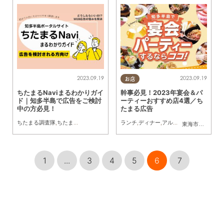
2023.09.19
2023.09.19
お店
ちたまるNaviまるわかりガイ
幹事必見！2023年宴会＆パ
ド｜知多半島で広告をご検討
ーティーおすすめ店4選／ち
中の方必見！
たまる広告
ちたまる調査隊
,
ちたまる広告
ランチ
,
ディナー
,
アルコール
,
ちたまる広告
東海市
,
大府市
1
...
3
4
5
6
7