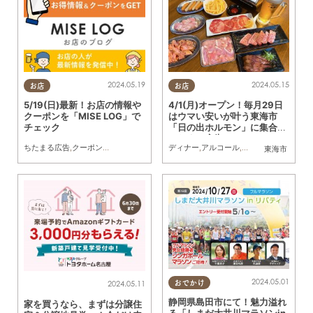
2024.05.19
2024.05.15
お店
お店
5/19(日)最新！お店の情報や
4/1(月)オープン！毎月29日
クーポンを「MISE LOG」で
はウマい安いが叶う東海市
チェック
「日の出ホルモン」に集合／
ちたまる広告
ちたまる広告
,
クーポン
,
トレンド
ディナー
,
アルコール
,
開店
,
ちたまる広告
東海市
2024.05.01
2024.05.11
おでかけ
静岡県島田市にて！魅力溢れ
家を買うなら、まずは分譲住