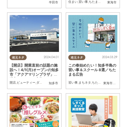
住まい
,
習い事
,
ちたまる広告
,
おひとりさま
半田市
東海市
2024.04.01
2024.03.29
地元ネタ
地元ネタ
【開店】開業直前の話題の施
この春始めたい！知多半島の
設へ！4/1(月)オープンの知多
習い事＆スクール 8選／ちた
市「アクアマリンプラザ」に
まる広告
潜入／ちたまる広告
開店
,
ビューティー
,
ダイエット
,
健康
,
まちネタ
習い事
,
ちたまる広告
,
まちネタ
,
ちたまるスタイル掲載店
,
親子
,
おひとりさま
,
知多市
東海市
,
大府市
,
知