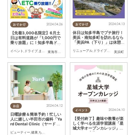
2024.04.13
2024.04.26
おでかけ
おでかけ
休日は知多半島でプチ旅行！
【先着3,000名限定】6月土
美浜・南知多町を訪れるなら
日は有料道路が「1,000円で
「美浜PA（下り）」は休憩に
乗り放題」に！知多半島ドラ
最適!!／ちたまる広告
イブコースも／ちたまる広告
リニューアル
,
ドライブ
,
旅行
,
観光
,
まちネ
イベント
,
ドライブ
,
まちネタ
,
ちたまる広告
,
高速道路
東海市
,
大府市
,
知多市
,
東浦町
,
阿久比町
,
半田市
美浜町
,
常滑市
,
武豊
2024.04.12
お店
2024.04.10
イベント
日曜診療＆簡単予約！忙しい
【受付終了】趣味や教養が楽
人に嬉しい半田市の歯科「Ya
しく学べる生涯学習講座「星
rd Dental Clinic（ヤード デ
城大学オープンカレッジ」／
ンタル クリニック）」／ちた
ビューティー
,
健康
,
ちたまる広告
,
親子
ちたまる広告
まる広告