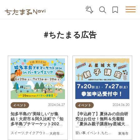
#ちたまる広告
2024.06.27
2024.06.20
イベント
イベント
知多半島の“美味しい”が集
【申込終了】夏休みの自由研
結！大府市＆阿久比町で「知
究はお任せ！無料＆先着順
多半島プチマーケット202
「夏休み親子講座by星城大
4」開催／ちたまる広告
学」／ちたまる広告
スイーツ
,
テイクアウト
,
キッチンカー
,
地元企業
習い事
,
イベント
,
イベント
,
ドライブ
,
ちたまる広告
,
ちたまる広告
,
親子
,
家族
大府市
,
阿久比町
東海市