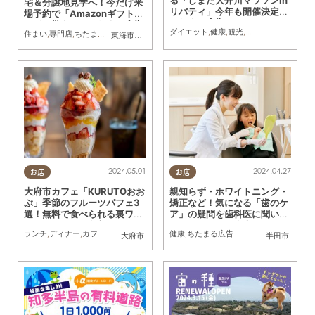
る「しまだ大井川マラソンin
宅＆分譲地見学へ！今だけ来
リバティ」今年も開催決定／
場予約で「Amazonギフトカ
ちたまる広告
ード」貰える／ちたまる広告
ダイエット
,
健康
,
観光
,
自然
,
ちたまる広告
,
住まい
,
専門店
,
ちたまる広告
,
家族
,
プレゼント
東海市
,
大府市
2024.05.01
2024.04.27
お店
お店
大府市カフェ「KURUTOおお
親知らず・ホワイトニング・
ぶ」季節のフルーツパフェ3
矯正など！気になる「歯のケ
選！無料で食べられる裏ワザ
ア」の疑問を歯科医に聞いて
も!?／ちたまる広告※キャン
みた／ちたまる広告
ランチ
,
ディナー
,
カフェ
,
スイーツ
,
テイクアウト
健康
,
ちたまる広告
,
ちたまる広告
,
KURUTOHP
大府市
半田市
ペーンは終了しました