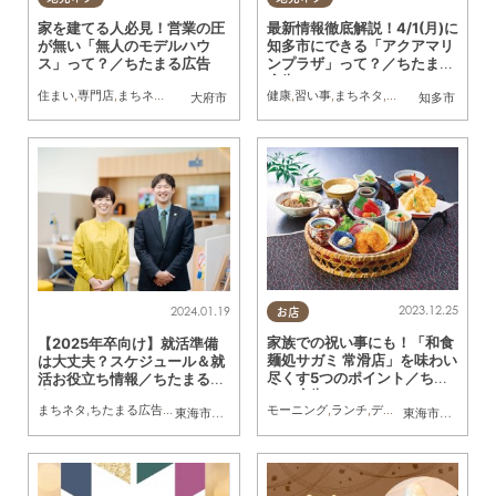
家を建てる人必見！営業の圧
最新情報徹底解説！4/1(月)に
が無い「無人のモデルハウ
知多市にできる「アクアマリ
ス」って？／ちたまる広告
ンプラザ」って？／ちたまる
広告
住まい
,
専門店
,
まちネタ
,
ちたまる広告
,
夫婦
健康
,
家族
,
習い事
,
まちネタ
,
ちたまる広告
大府市
知多市
2023.12.25
2024.01.19
お店
家族での祝い事にも！「和食
【2025年卒向け】就活準備
麺処サガミ 常滑店」を味わい
は大丈夫？スケジュール＆就
尽くす5つのポイント／ちた
活お役立ち情報／ちたまる広
まる広告
告
モーニング
,
ランチ
,
ディナー
,
カフェ
,
まち
まちネタ
,
ちたまる広告
,
就職活動
東海市
,
大府市
,
知多市
,
東浦町
,
阿久比町
,
半田市
,
常滑市
東海市
,
大府市
,
武豊
,
半