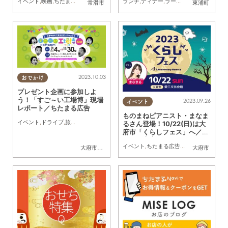
イベント
,
映画
,
ちたまる広告
ランチ
,
ディナー
,
ラーメン
,
開店
,
ちたまる
常滑市
東浦町
2023.10.03
おでかけ
プレゼント企画に参加しよ
う！「すご～い工場博」現場
2023.09.26
イベント
レポート／ちたまる広告
ものまねピアニスト・まなま
イベント
,
ドライブ
,
旅行
,
ちたまる広告
るさん登場！10/22(日)は大
府市「くらしフェス」へ／ち
たまる広告
イベント
,
ちたまる広告
,
親子
,
家族
,
友人
,
く
大府市
,
阿久比町
大府市