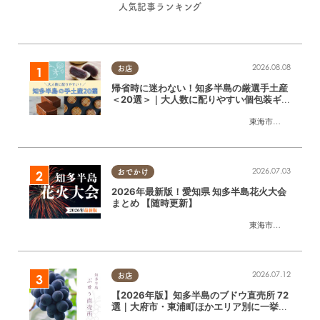
人気記事ランキング
2026.08.08
お店
帰省時に迷わない！知多半島の厳選手土産
＜20選＞｜大人数に配りやすい個包装ギフ
ト
東海市
,
大府市
,
知多
2026.07.03
おでかけ
2026年最新版！愛知県 知多半島花火大会
まとめ 【随時更新】
東海市
,
大府市
,
知多
2026.07.12
お店
【2026年版】知多半島のブドウ直売所 72
選｜大府市・東浦町ほかエリア別に一挙紹
介