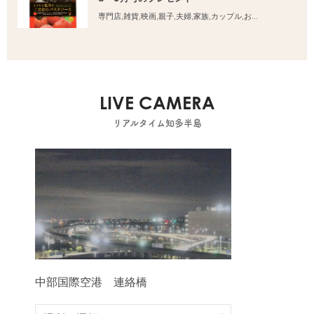
専門店
,
雑貨
,
映画
,
親子
,
夫婦
,
家族
,
カップル
,
おひとりさま
,
友人
LIVE CAMERA
リアルタイム知多半島
中部国際空港 連絡橋