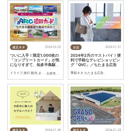
2024.02.22
2024.01.31
地元ネタ
お店
ついに入手！限定1,000枚の
2024年2月のマストバイ！便
「コンプリートカード」が気
利で手軽なテレビショッピン
になりすぎて、知多半島駆け
グ「QVC」／ちたまる広告
巡ってみた／ちたまる広告
ドライブ
,
旅行
,
観光
,
まちネタ
,
ちたまる広告
季節ネタ
,
家族
,
おひとりさま
,
ちたまる広告
,
家族
,
おひとりさま
大府市
,
阿久比町
,
常滑市
,
美浜町
,
南知多町
2024.01.28
2024.01.23
地元ネタ
地元ネタ