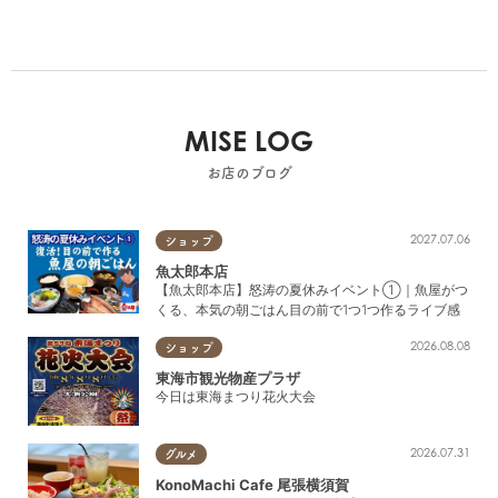
MISE LOG
お店のブログ
2027.07.06
ショップ
魚太郎本店
【魚太郎本店】怒涛の夏休みイベント①｜魚屋がつ
くる、本気の朝ごはん目の前で1つ1つ作るライブ感
2026.08.08
ショップ
東海市観光物産プラザ
今日は東海まつり花火大会
2026.07.31
グルメ
KonoMachi Cafe 尾張横須賀