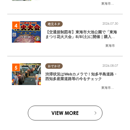
東海市
,
大府市
,
東浦
2026.07.30
地元ネタ
【交通規制図有】東海市大池公園で「東海
まつり花火大会」8/8(土)に開催｜購入方
法や駐車場情報は？
東海市
2026.08.07
おでかけ
渋滞状況はWebカメラで！知多半島道路・
西知多産業道路等の今をチェック
東海市
,
大府市
,
知多
VIEW MORE