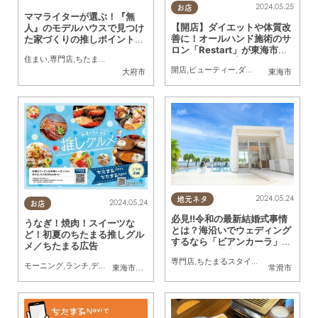
2024.05.25
お店
ママライターが選ぶ！『無
【開店】ダイエットや体質改
人』のモデルハウスで見つけ
善に！オールハンド施術のサ
た家づくりの推しポイント3
ロン「Restart」が東海市に
選／ちたまる広告
住まい
,
専門店
,
ちたまる広告
,
親子
,
夫婦
,
家族
4/30(火)オープン／ちたまる
開店
,
ビューティー
,
ダイエット
,
健康
,
専門
大府市
東海市
広告
2024.05.24
地元ネタ
2024.05.24
お店
必見!!令和の最新結婚式事情
うなぎ！焼肉！スイーツな
とは？海沿いでウェディング
ど！初夏のちたまる推しグル
するなら「ビアンカーラ」で
メ／ちたまる広告
／ちたまる広告
専門店
,
ちたまるスタイル掲載店
,
ちたまる
モーニング
,
ランチ
,
ディナー
,
アルコール
,
スイーツ
,
ちたまるスタイル掲載店
,
まとめ記
東海市
,
大府市
,
知多市
,
半田市
常滑市