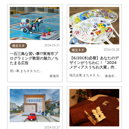
2024.05.31
地元ネタ
2024.05.28
地元ネタ
一石三鳥な習い事!?東海市プ
【6/20(木)必着】あなたのデ
ログラミング教室の魅力／ち
ザインがうちわに！「2024
たまる広告
メディアスうちわ大賞」作品
習い事
,
まちネタ
,
ちたまる広告
募集中／ちたまる広告
地元企業
,
まちネタ
,
ちたまる広告
東海市
東海市
,
大府市
,
知
2024.05.27