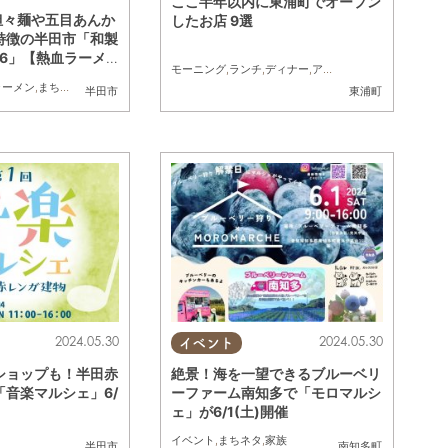
ここ半年以内に東浦町でオープン
担々麺や五目あんか
したお店 9選
特徴の半田市「和製
26」【熱血ラーメ
モーニング
,
ランチ
,
ディナー
,
アルコール
,
ラーメン
,
カフ
】
ラーメン
,
まちネタ
,
連載
半田市
東浦町
2024.05.30
2024.05.30
イベント
絶景！海を一望できるブルーベリ
ショップも！半田赤
ーファーム南知多で「モロマルシ
「音楽マルシェ」6/
ェ」が6/1(土)開催
イベント
,
まちネタ
,
家族
半田市
南知多町