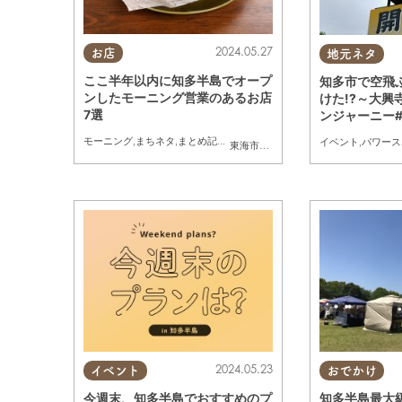
2024.05.27
お店
地元ネタ
ここ半年以内に知多半島でオープ
知多市で空飛
ンしたモーニング営業のあるお店
けた!?～大興
7選
ンジャーニー#
モーニング
,
まちネタ
,
まとめ記事
,
おひとりさま
イベント
,
パワース
東海市
,
東浦町
,
阿久比町
,
常滑市
,
美浜町
2024.05.23
イベント
おでかけ
今週末、知多半島でおすすめのプ
知多半島最大