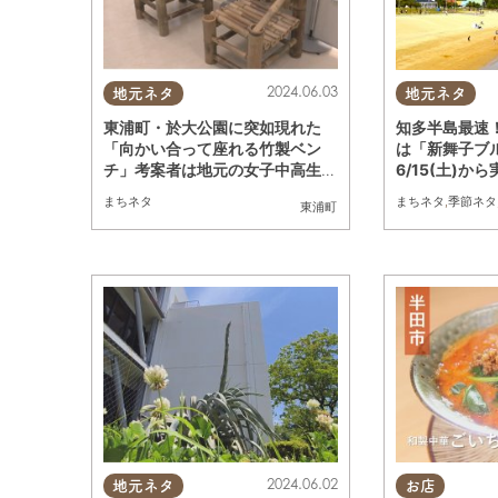
2024.06.03
地元ネタ
地元ネタ
東浦町・於大公園に突如現れた
知多半島最速！
「向かい合って座れる竹製ベン
は「新舞子ブ
チ」考案者は地元の女子中高生だ
6/15(土)から
った！
まちネタ
まちネタ
,
季節ネタ
東浦町
2024.06.02
地元ネタ
お店