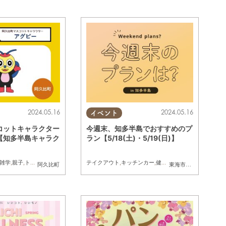
2024.05.16
2024.05.16
イベント
コットキャラクター
今週末、知多半島でおすすめのプ
【知多半島キャラク
ラン【5/18(土)・5/19(日)】
】
雑学
,
親子
,
トレンド
テイクアウト
,
キッチンカー
,
健康
,
イベント
,
まちネタ
,
季
阿久比町
東海市
,
大府市
,
東浦町