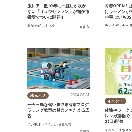
激レア！数10年に一度しか咲か
今春OPEN！
ない「リュウゼツラン」が知多市
けラーメンが
役所でついに開花!!
中華 ごいち3
ン伝 6月放送
観光
,
自然
,
まちネタ
ランチ
,
ディナー
,
知多市
2024.05.31
地元ネタ
イベント
一石三鳥な習い事!?東海市プログ
体験やワーク
ラミング教室の魅力／ちたまる広
レンガ建物で
告
2(日)開催
習い事
,
まちネタ
,
ちたまる広告
イベント
,
まちネタ
東海市