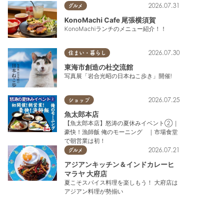
2026.07.31
グルメ
KonoMachi Cafe 尾張横須賀
KonoMachiランチのメニュー紹介！！
2026.07.30
住まい・暮らし
東海市創造の杜交流館
写真展「岩合光昭の日本ねこ歩き」開催!
2026.07.25
ショップ
魚太郎本店
【魚太郎本店】怒涛の夏休みイベント②｜
豪快！漁師飯 俺のモーニング ｜市場食堂
で朝営業は初！
2026.07.21
グルメ
アジアンキッチン＆インドカレーヒ
マラヤ 大府店
夏こそスパイス料理を楽しもう！ 大府店は
アジアン料理が勢揃い