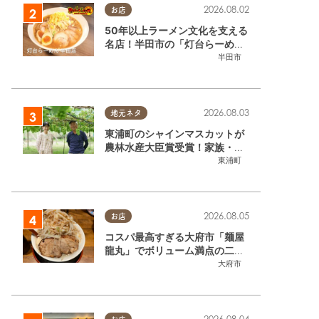
2026.08.02
お店
50年以上ラーメン文化を支える
名店！半田市の「灯台らーめん
半田店」へ【熱血ラーメン伝 8
半田市
月放送】
2026.08.03
地元ネタ
東浦町のシャインマスカットが
農林水産大臣賞受賞！家族・仲
間と歩んだ「水野農園」ブドウ
東浦町
づくりの軌跡
2026.08.05
お店
コスパ最高すぎる大府市「麺屋
龍丸」でボリューム満点の二郎
系ラーメンを堪能してきた
大府市