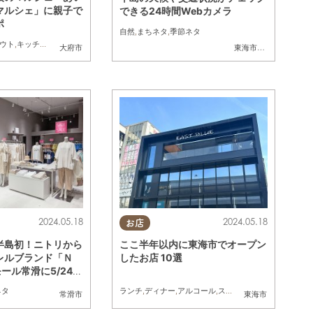
マルシェ」に親子で
できる24時間Webカメラ
ポ
自然
,
まちネタ
,
季節ネタ
事
ウト
,
キッチンカー
,
イベント
,
ドライブ
,
まちネタ
,
親子
大府市
東海市
,
大府市
,
知多市
,
2024.05.18
2024.05.18
お店
半島初！ニトリから
ここ半年以内に東海市でオープン
レルブランド「Ｎ
したお店 10選
ール常滑に5/24
ネタ
ランチ
,
ディナー
,
アルコール
,
スイーツ
,
テイクアウト
,
開
常滑市
東海市