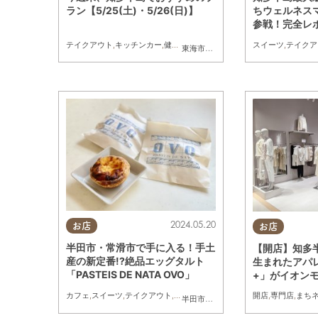
ラン【5/25(土)・5/26(日)】
ちウェルネス
参戦！完全レ
テイクアウト
,
キッチンカー
,
健康
,
イベント
,
まちネタ
,
季節ネタ
スイーツ
,
まとめ記
,
テイクア
東海市
,
半田市
,
常滑市
,
南知多町
2024.05.20
お店
お店
半田市・常滑市で手に入る！手土
【開店】知多
産の新定番!?絶品エッグタルト
生まれたアパ
「PASTEIS DE NATA OVO」
+」がイオンモ
(金)オープン
カフェ
,
スイーツ
,
テイクアウト
,
まちネタ
開店
,
専門店
,
まち
半田市
,
常滑市