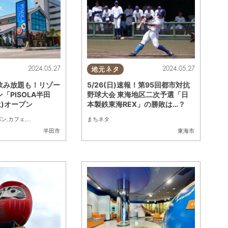
2024.05.27
2024.05.27
地元ネタ
飲み放題も！リゾー
5/26(日)速報！第95回都市対抗
「PISOLA半田
野球大会 東海地区二次予選「日
土)オープン
本製鉄東海REX」の勝敗は…？
パン
,
カフェ
,
スイーツ
,
開店
,
まちネタ
まちネタ
半田市
東海市