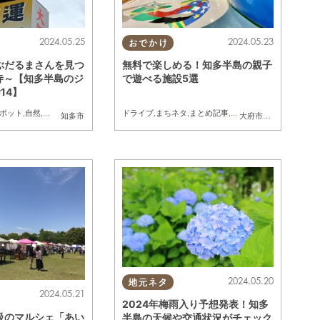
2024.05.25
2024.05.23
おでかけ
ぶだるまさんを見つ
無料で楽しめる！知多半島の親子
寺～【知多半島のジ
で遊べる施設5選
14】
ポット
,
自然
,
まちネタ
,
季節ネタ
,
行ってみたレポ
ドライブ
,
まちネタ
,
まとめ記事
,
親子
知多市
大府市
,
知多市
,
半田市
2024.05.20
地元ネタ
2024.05.21
2024年梅雨入り予想発表！知多
級のマルシェ「あい
半島の天候や交通状況がチェック