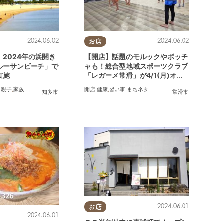
2024.06.02
2024.06.02
お店
2024年の浜開き
【開店】話題のモルックやボッチ
ルーサンビーチ」で
ャも！総合型地域スポーツクラブ
実施
「レガーメ常滑」が4/1(月)オー
プン
,
親子
,
家族
,
カップル
,
友人
,
ペット
,
海
,
開店
海水浴場
,
健康
,
習い事
,
まちネタ
知多市
常滑市
2024.06.01
お店
2024.06.01