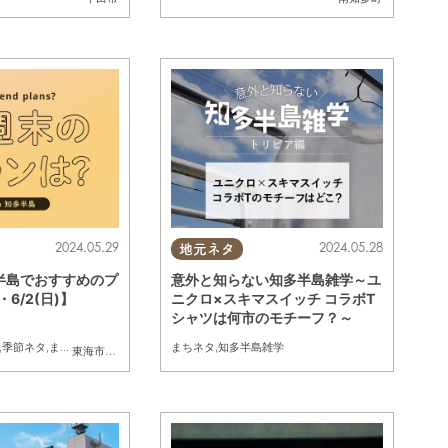
2024.05.29
2024.05.28
地元ネタ
半島でおすすめのプ
意外と知らない知多半島雑学～ユ
・6/2(日)】
ニクロ×スキマスイッチ コラボT
シャツは何市のモチーフ？～
,
季節ネタ
,
まとめ記事
まちネタ
,
知多半島雑学
東海市
,
大府市
,
半田市
,
南知多町