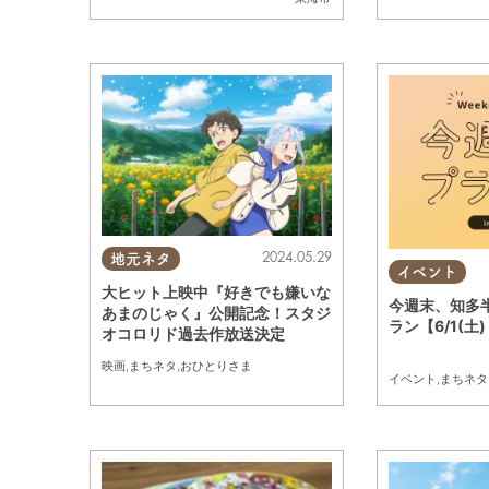
2024.05.29
地元ネタ
イベント
大ヒット上映中『好きでも嫌いな
今週末、知多
あまのじゃく』公開記念！スタジ
ラン【6/1(土)
オコロリド過去作放送決定
映画
,
まちネタ
,
おひとりさま
イベント
,
まちネタ