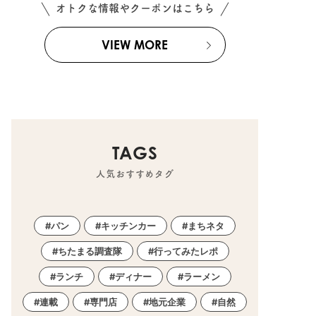
オトクな情報やクーポンはこちら
VIEW MORE
ェ
,
スイーツ
,
テイクアウト
,
開店
,
健康
,
専門店
,
まちネタ
,
まとめ記事
TAGS
人気おすすめタグ
パン
キッチンカー
まちネタ
ちたまる調査隊
行ってみたレポ
ランチ
ディナー
ラーメン
連載
専門店
地元企業
自然