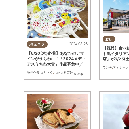
お店
2024.05.28
地元ネタ
【続報】食べ
【6/20(木)必着】あなたのデザ
ト風イタリアン
インがうちわに！「2024メディ
店」が5/25(
アスうちわ大賞」作品募集中／ち
ランチ
,
ディナー
,
たまる広告
地元企業
,
まちネタ
,
ちたまる広告
東海市
,
大府市
,
知多市
,
東浦町