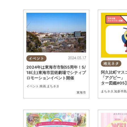
2024.05.17
イベント
地元ネタ
2024年は東海市市制55周年！5/
阿久比町マス
18(土)東海市芸術劇場でシティプ
「アグピー」
ロモーションイベント開催
ター図鑑#05
イベント
,
映画
,
まちネタ
まちネタ
,
知多半島
東海市