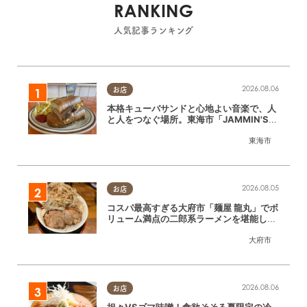
RANKING
人気記事ランキング
2026.08.06
お店
本格キューバサンドと心地よい音楽で、人
と人をつなぐ場所。東海市「JAMMIN'ST
ANDHOUSE」に行ってみた
東海市
2026.08.05
お店
コスパ最高すぎる大府市「麺屋 龍丸」でボ
リューム満点の二郎系ラーメンを堪能して
きた
大府市
2026.08.06
お店