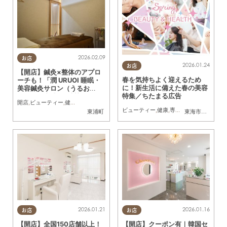
2026.02.09
お店
2026.01.24
お店
【開店】鍼灸×整体のアプロ
春を気持ちよく迎えるため
ーチも！「潤 URUOI 睡眠・
に！新生活に備えた春の美容
美容鍼灸サロン（うるお
特集／ちたまる広告
い）」が東浦町緒川旭に12/1
開店
,
ビューティー
,
健康
,
専門店
,
おひとりさま
,
個室
3(土)オープン
ビューティー
,
健康
,
専門店
,
ちたまるスタイ
東浦町
東海市
,
知多市
,
半
2026.01.21
2026.01.16
お店
お店
【開店】全国150店舗以上！
【開店】クーポン有｜韓国セ