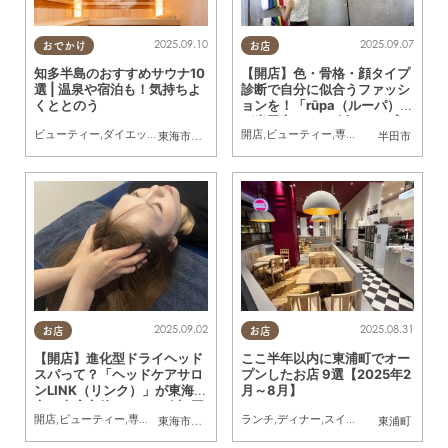
2025.09.10
2025.09.07
おでかけ
お店
知多半島のおすすめサウナ10
【開店】色・骨格・顔タイプ
選 | 温泉や宿泊も！気持ちよ
診断で自分に似合うファッシ
くととのう
ョンを！「rūpa（ルーパ）」
が半田市に6/27(金)オープン
ビューティー
,
ダイエット
,
健康
,
観光
,
まとめ記事
開店
,
ビューティー
,
カップル
,
おひとりさま
,
専門店
,
まちネタ
,
友人
,
個室
東海市
,
大府市
,
半田市
,
常滑市
半田市
2025.09.02
2025.08.31
お店
お店
【開店】進化型ドライヘッド
ここ半年以内に東浦町でオー
スパって？「ヘッドケアサロ
プンしたお店 9選【2025年2
ンLINK（リンク）」が東海
月～8月】
市・大府市他にて7/24(木)同
開店
,
ビューティー
,
専門店
,
まちネタ
,
おひとりさま
ランチ
,
ディナー
,
スイーツ
,
テイクアウト
,
東海市
,
大府市
東浦町
時オープン