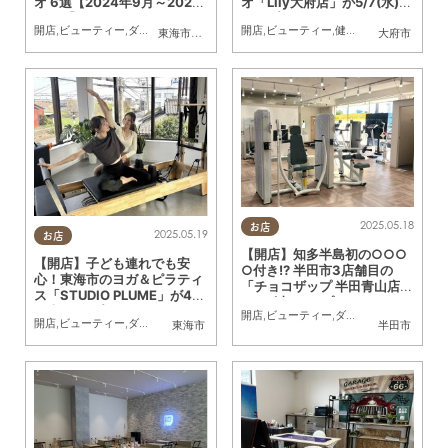
オ 6選【2024年9月～2025
オ「Lily大府店」が5/7(水)に
年6月】
オープン
開店
,
ビューティー
,
ダイエット
,
健康
,
習い事
開店
,
ビューティー
,
健康
,
おひとりさま
,
KU
東海市
,
大府市
,
東浦町
,
半田市
大府市
2025.05.18
お店
2025.05.19
お店
【開店】知多半島初の○○○
【開店】子ども連れでも安
○付き!? 半田市3店舗目の
心！東海市のヨガ＆ピラティ
「チョコザップ 半田青山店」
ス「STUDIO PLUME」が4/2
9/28(土)オープン
2(火)オープン
開店
,
ビューティー
,
ダイエット
,
専門店
,
お
開店
,
ビューティー
,
ダイエット
,
健康
,
親子
,
おひとりさま
東海市
半田市