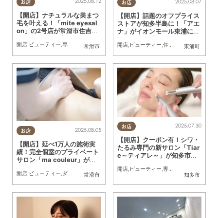
2025.08.12
2025.08.07
お店
お店
【開店】ナチュラルな美まつ
【開店】話題のオフプライス
毛を叶える！「mite eyesal
ストアが知多半島に！「アエ
on」の2号店が常滑市住吉町
ナ」がイオンモール東浦に7/
に8/1(金)オープン
17(木)オープン
開店
,
ビューティー
,
専門店
,
まちネタ
開店
,
ビューティー
,
住まい
,
雑貨
,
家族
,
おひ
常滑市
東浦町
2025.07.30
お店
2025.08.05
お店
【開店】クーポン有！シワ・
【開店】延べ1万人の施術実
たるみ専門の新サロン「Tiar
績！完全個室のプライベート
e～ティアレ～」が知多市に5
サロン「ma couleur」が常
月オープン／ちたまる広告
滑市に移転オープン
開店
,
ビューティー
,
専門店
,
ちたまる広告
,
開店
,
ビューティー
,
ダイエット
,
健康
,
おひとりさま
常滑市
知多市