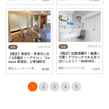
2025.03.16
2025.04.06
お店
お店
【開店】話題沸騰中！健康に
【開店】東海市・常滑市に次
可愛くアプローチできる耳つ
ぐ3店舗目！ヘアサロン「Ca
ぼジュエリー「MiMiMO」が
naria 東浦店」が東浦町石浜
大府市に2/14(金)オープン
に2/1(土)オープン
開店
,
ビューティー
,
ダイエット
,
健康
,
おひ
開店
,
ビューティー
,
専門店
,
おひとりさま
東浦町
大府市
1
2
3
4
5