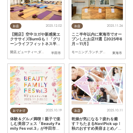
2025.12.02
2025.11.26
お店
お店
【開店】空中ヨガや新感覚エ
ここ半年以内に東海市でオー
クササイズBurnGも！「グリ
プンしたお店11選【2025年6
ーンライフフィットネス半
月～11月】
田」が半田市に10/1(水)オー
開店
,
ビューティー
,
ダイエット
,
健康
,
スポーツ
モーニング
,
ランチ
,
ディナー
,
パン
,
スイー
半田市
東海市
プン
2025.10.19
2025.10.11
おでかけ
お店
体験＆グルメ満喫！親子で楽
乾燥が気になる？疲れを癒
しむ美容フェス「Beauty Fa
す？ちたまるNaviPick up！
mily Fes vol.3」が半田市で1
秋のおすすめ美容まとめ／ち
1/3(月祝)開催
たまる広告