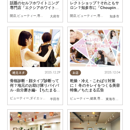
話題のセルフホワイトニング
レクトショップ？それともサ
専門店「エクシアホワイトニ
ロン？知多市に「Choupinet
ング」大府市に9/1(月)オープ
（シュピネ）」が12/6(土)オ
開店
,
ビューティー
,
専門店
,
ちたまる広告
,
クーポン
開店
,
ビューティー
,
親子
,
おひとりさま
,
専門店
,
雑貨
,
ちたまる
大府市
知多市
ン／ちたまる広告
ープン／ちたまる広告
2025.12.29
2025.12.04
地元ネタ
お店
骨格診断・顔タイプ診断って
乾燥・冷え・こわばり対策
何？地元のお助け隊リバイバ
に！ 冬のキレイをつくる美容
ル -自分磨き編- 【ちたまる
特集／ちたまる広告
スタイル12・1月号】
ビューティー
,
ダイエット
,
健康
,
おひとりさま
,
友人
ビューティー
,
健康
,
専門店
,
ちたまるスタイ
半田市
東海市
,
半田市