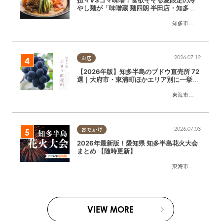
担々VSゴマ味噌！食欲そそる夏限定の冷
やし麺が「味噌蔵 麺四朗 半田店・知多
店」で登場／ちたまる広告
知多市
,
半田市
2026.07.12
お店
【2026年版】知多半島のブドウ直売所 72
選｜大府市・東浦町ほかエリア別に一挙紹
介
東海市
,
大府市
,
東浦
2026.07.03
おでかけ
2026年最新版！愛知県 知多半島花火大会
まとめ 【随時更新】
東海市
,
大府市
,
知多
VIEW MORE