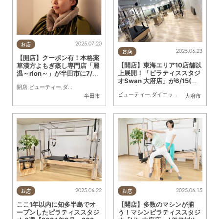
2025.07.20
お店
2025.06.23
お店
【開店】クーポン有！本格薬
【開店】東海エリア10店舗以
草漢方よもぎ蒸し専門店「麗
上展開！「ピラティススタジ
温～rion～」が半田市に7/31
オSwan 大府店」が6/15(日)
(木)オープン／ちたまる広告
開店
,
ビューティー
,
ダイエット
,
健康
,
専門店
,
ちたまる広告
,
クーポン
,
親子
,
おひとりさ
オープン
ビューティー
,
ダイエット
,
習い事
,
おひとり
半田市
大府市
2025.06.22
2025.06.15
お店
お店
ここ1年以内に知多半島でオ
【開店】多数のマシンが揃
ープンしたピラティススタジ
う！マシンピラティススタジ