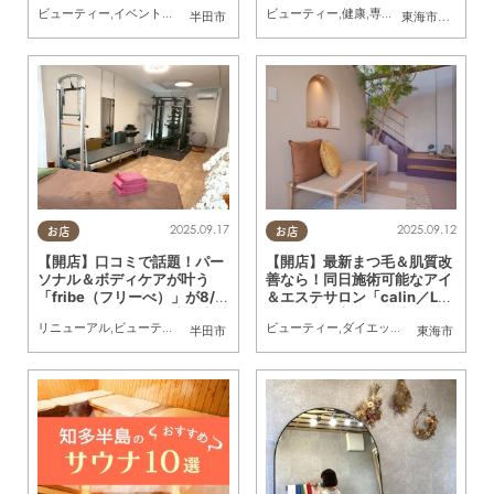
ビューティー
,
イベント
,
親子
ビューティー
,
健康
,
専門店
,
ちたまるスタイ
半田市
東海市
,
大府市
,
知
2025.09.17
2025.09.12
お店
お店
【開店】口コミで話題！パー
【開店】最新まつ毛＆肌質改
ソナル＆ボディケアが叶う
善なら！同日施術可能なアイ
「fribe（フリーべ）」が8/2
＆エステサロン「calin／Lat
2(金)リニューアルし半田市
ot」が東海市に9/4(木)オー
リニューアル
,
ビューティー
,
専門店
,
まちネタ
ビューティー
,
ちたまる広告
,
ダイエット
,
健康
,
専門店
,
ち
半田市
東海市
へ／ちたまる広告
プン／ちたまる広告