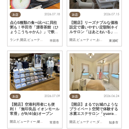
2026.07.18
2026.07.15
お店
お店
点心5種類の食べ比べに貝柱
【開店】リーズナブルな価格
粥も！半田市「漂香茶館（ひ
設定で通いやすい定額制ネイ
ょうこうちゃかん）」で飲茶
ルサロン「はあとねいる」が
ランチを堪能
イオンモール東浦に7/3(金)
ランチ
,
開店
,
ビューティー
,
健康
,
行ってみたレポ
開店
,
ビューティー
,
夫婦
,
カップル
,
おひとりさま
,
おひとりさま
,
友人
半田市
東浦町
オープン
2026.07.09
2026.06.24
お店
お店
【開店】空港利用者にも便
【開店】まるでお城のような
利！「無印良品 イオンモール
プライベート空間で体験する
常滑」が9/4(金)オープン
水素エステサロン「yuara
（ユアラ）」が知多市で5/27
開店
,
ビューティー
,
健康
,
住まい
,
専門店
,
雑貨
,
まちネタ
開店
,
ビューティー
,
ダイエット
,
ちたまる広
常滑市
知多市
(水)オープン／ちたまる広告