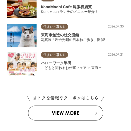
KonoMachi Cafe 尾張横須賀
KonoMachiランチのメニュー紹介！！
2026.07.30
住まい・暮らし
東海市創造の杜交流館
写真展「岩合光昭の日本ねこ歩き」開催!
2026.07.21
住まい・暮らし
ハローワーク半田
こどもと関わるお仕事フェア in 東海市
オトクな情報やクーポンはこちら
VIEW MORE