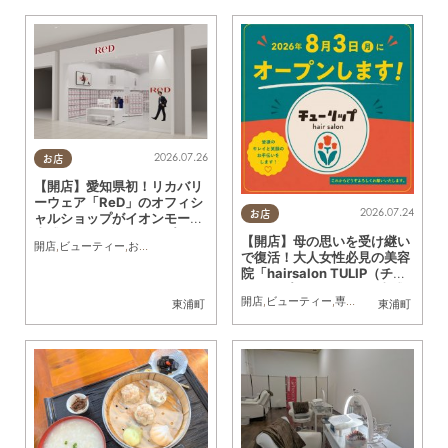
2026.07.26
お店
【開店】愛知県初！リカバリ
ーウェア「ReD」のオフィシ
2026.07.24
お店
ャルショップがイオンモール
東浦に7/31(金)にオープン
【開店】母の思いを受け継い
開店
,
ビューティー
,
おひとりさま
で復活！大人女性必見の美容
院「hairsalon TULIP（チュ
ーリップ）」が8/3(月)東浦
開店
,
ビューティー
,
専門店
,
おひとりさま
東浦町
東浦町
町にオープン