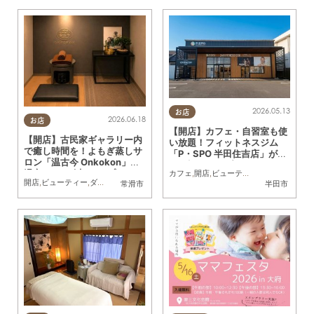
2026.05.13
お店
2026.06.18
お店
【開店】カフェ・自習室も使
【開店】古民家ギャラリー内
い放題！フィットネスジム
で癒し時間を！よもぎ蒸しサ
「P・SPO 半田住吉店」が4/
ロン「温古今 Onkokon」常
29(水)にオープン
滑市に5/20(水)オープン
カフェ
,
開店
,
ビューティー
,
ダイエット
,
健
開店
,
ビューティー
,
ダイエット
,
健康
,
専門店
,
まちネタ
常滑市
半田市