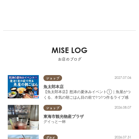
MISE LOG
お店のブログ
2027.07.06
ショップ
魚太郎本店
【魚太郎本店】怒涛の夏休みイベント①｜魚屋がつ
くる、本気の朝ごはん目の前で1つ1つ作るライブ感
2026.08.07
ショップ
東海市観光物産プラザ
グイっと一杯
2026.07.31
グルメ