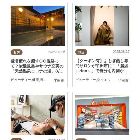
2025.08.22
2025.08.28
お店
お店
【クーポン有】よもぎ蒸し専
猛暑疲れを癒す○○温浴っ
門サロンが半田市に！「麗温
て？炭酸風呂やサウナ充実の
～rion～」で自分を内側から
「天然温泉コロナの湯」8/31
整える時間を／ちたまる広告
(日)は夏の大抽選会も！／ち
ビューティー
,
ダイエット
,
健康
,
専門店
,
ち
ビューティー
,
健康
,
専門店
,
ちたまる広告
半田市
半田市
たまる広告