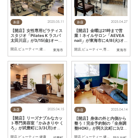
2025.05.11
2025.04.27
お店
お店
【開店】女性専用ピラティス
【開店】金曜は21時まで営
スタジオ「Pilates K ラスパ
業！ネイルサロン「AEVEA
太田川店」が3/15(金)オープ
nail」が東海市に4/8(火)オ
ン
ープン
開店
,
ビューティー
,
健康
,
おひとりさま
開店
,
ビューティー
,
専門店
,
おひとりさま
東海市
東海市
2025.04.15
2025.04.14
お店
お店
【開店】リーズナブルなカッ
【開店】身体の外と内側から
ト専門美容室「かみきりや く
整う！完全予約制の「全身調
ろ」が武豊町に3/3(月)オー
整HOKI」が阿久比町に3/22
プン
(土) オープン
開店
,
ビューティー
,
健康
開店
,
ビューティー
,
健康
,
親子
,
おひとりさ
武豊町
阿久比町