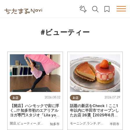
#ビューティー
2026.08.02
2026.07.29
お店
お店
【開店】ハンモックで宙に浮
話題の新店をCheck！ここ1
く…!? 知多市初のエアリアル
年以内に半田市でオープンし
ヨガ専門スタジオ「Lila yog
たお店 26選【2025年6月～
a studio」が8/1(土)オープン
2026年6月】
開店
,
ビューティー
,
ダイエット
,
健康
,
習い事
モーニング
,
おひとりさま
,
ランチ
,
友人
,
ディナー
,
アルコール
,
知多市
半田市
／ちたまる広告