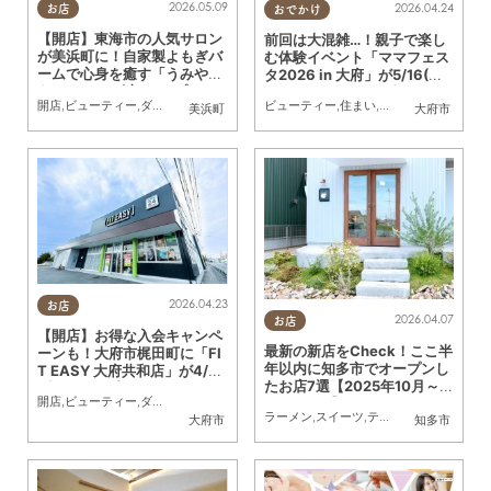
2026.05.09
2026.04.24
お店
おでかけ
【開店】東海市の人気サロン
前回は大混雑…！親子で楽し
が美浜町に！自家製よもぎバ
む体験イベント「ママフェス
ームで心身を癒す「うみやま
タ2026 in 大府」が5/16(土)
あいだ」4/4(土)オープン
開催｜予約は4/25(土)から
開店
,
ビューティー
,
ダイエット
,
専門店
,
おひとりさま
,
個室
ビューティー
,
住まい
,
雑貨
,
イベント
,
まち
美浜町
大府市
2026.04.23
お店
2026.04.07
お店
【開店】お得な入会キャンペ
最新の新店をCheck！ここ半
ーンも！大府市梶田町に「FI
年以内に知多市でオープンし
T EASY 大府共和店」が4/15
たお店7選【2025年10月～2
(水)にオープン
開店
,
ビューティー
,
ダイエット
,
健康
,
KURUTOHP
026年3月】
ラーメン
,
スイーツ
,
テイクアウト
,
開店
,
ビ
大府市
知多市