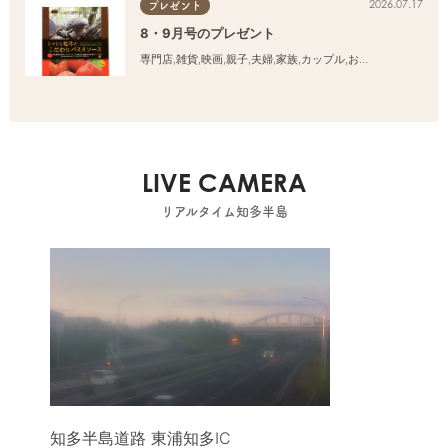
2026.07.17
プレゼント
8・9月号のプレゼント
専門店
,
雑貨
,
映画
,
親子
,
夫婦
,
家族
,
カップル
,
おひとりさま
,
友人
LIVE CAMERA
リアルタイム知多半島
知多半島道路 東浦知多IC