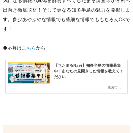
気になる情報の真偽を解明すべくちたまる調査隊が各所へ
出向き徹底取材！そして更なる知多半島の魅力を発掘しま
す。多少あやふやな情報でも些細な情報でももちろん
OKで
す
！
●応募は
こちら
から
【ちたまるNavi】知多半島の情報募集
中！あなたの見聞きした情報を教えてく
ださい
東海市,大府市,知多市,東浦町,阿久比町,半田市,常滑市,武豊町,美浜町,南知多町