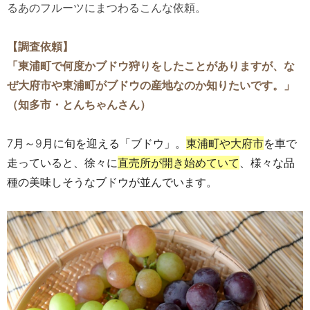
るあのフルーツにまつわるこんな依頼。
【調査依頼】
「東浦町で何度かブドウ狩りをしたことがありますが、な
ぜ
大府市や東浦町がブドウの産地なのか知りたいです。」
（知多市・とんちゃんさん）
7月～9月に旬を迎える「ブドウ」。
東浦町や大府市
を車で
走っていると、徐々に
直売所が開き始めていて
、様々な品
種の美味しそうなブドウが並んでいます。