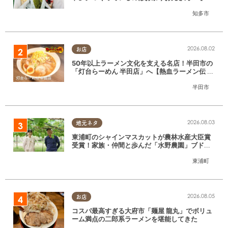
たまる調査隊#55】
知多市
2026.08.02
お店
50年以上ラーメン文化を支える名店！半田市の
「灯台らーめん 半田店」へ【熱血ラーメン伝 8
月放送】
半田市
2026.08.03
地元ネタ
東浦町のシャインマスカットが農林水産大臣賞
受賞！家族・仲間と歩んだ「水野農園」ブドウ
づくりの軌跡
東浦町
2026.08.05
お店
コスパ最高すぎる大府市「麺屋 龍丸」でボリュ
ーム満点の二郎系ラーメンを堪能してきた