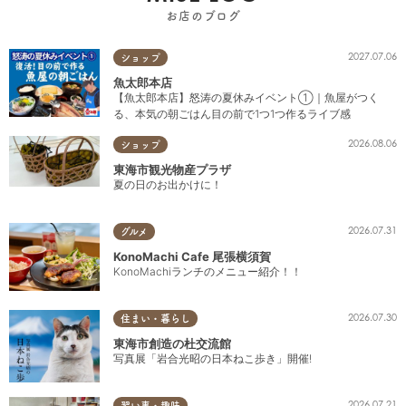
お店のブログ
2027.07.06
ショップ
魚太郎本店
【魚太郎本店】怒涛の夏休みイベント①｜魚屋がつく
る、本気の朝ごはん目の前で1つ1つ作るライブ感
2026.08.06
ショップ
東海市観光物産プラザ
夏の日のお出かけに！
2026.07.31
グルメ
KonoMachi Cafe 尾張横須賀
KonoMachiランチのメニュー紹介！！
2026.07.30
住まい・暮らし
東海市創造の杜交流館
写真展「岩合光昭の日本ねこ歩き」開催!
2026.07.21
習い事・趣味