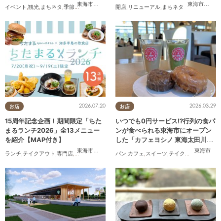
東海市
,
大府市
,
知多市
,
東浦町
,
阿久比町
,
半田市
,
常滑市
東海市
,
,
大府
武豊
イベント
,
観光
,
まちネタ
,
季節ネタ
,
まとめ記事
,
親子
開店
,
,
夫婦
リニューアル
,
家族
,
カップル
,
まちネタ
,
友人
2026.07.20
2026.03.29
お店
お店
15周年記念企画！期間限定「ちた
いつでも0円サービス!?行列の食パ
まるランチ2026」全13メニュー
ンが食べられる東海市にオープン
を紹介【MAP付き】
した「カフェヨシノ 東海太田川
店」に行ってみた
東海市
,
大府市
,
知多市
,
東浦町
,
半田市
,
常滑市
,
武豊町
東海市
ランチ
,
テイクアウト
,
専門店
,
ちたまるスタイル掲載店
パン
,
カフェ
,
まとめ記事
,
スイーツ
,
家族
,
テイクアウト
,
カップル
,
おひと
,
家族
,
カ