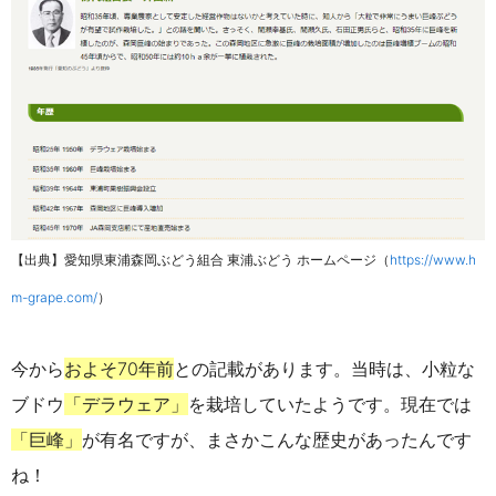
【出典】愛知県東浦森岡ぶどう組合 東浦ぶどう ホームページ（
https://www.h
m-grape.com/
）
今から
およそ
70
年前
との記載があります。
当時は、小粒な
ブドウ
「デラウェア」
を栽培していたようです。現在では
「巨峰」
が有名ですが、まさかこんな歴史があったんです
ね！