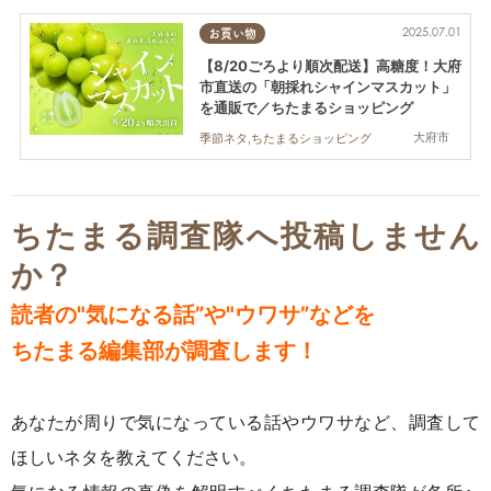
2025.07.01
お買い物
【8/20ごろより順次配送】高糖度！大府
市直送の「朝採れシャインマスカット」
を通販で／ちたまるショッピング
大府市
季節ネタ,ちたまるショッピング
ちたまる調査隊へ投稿しません
か？
読者の"気になる話”や"ウワサ”などを
ちたまる編集部が調査します！
あなたが周りで気になっている話やウワサなど、調査して
ほしいネタを教えてください。