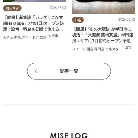
2026.07.03
地元ネタ
【続報】新施設「カラダうごかす
2026.05.12
お店
森Harappa」7/19(日)オープン決
定！設備・料金＆公園で使えるレ
【開店】“あの大蔵餅”が半田市に
ンタルアイテムも登場
復活！「大蔵餅 蔵街茶屋」半田運
大府市
,
東浦町
カフェ
,
開店
,
アウトドア
,
自然
,
まちネタ
,
家族
,
友人
,
ペット
,
トレンド
,
KURUTOHP
河エリアに7月初旬オープン予定
半田市
スイーツ
,
開店
,
専門店
,
まちネタ
記事一覧
MISE LOG