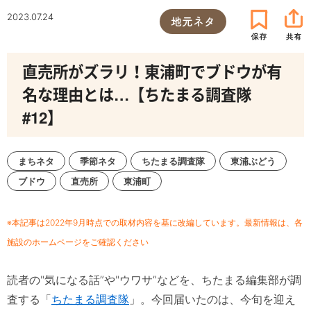
2023.07.24
地元ネタ
直売所がズラリ！東浦町でブドウが有
名な理由とは…【ちたまる調査隊
#12】
まちネタ
季節ネタ
ちたまる調査隊
東浦ぶどう
ブドウ
直売所
東浦町
※本記事は2022年9月時点での取材内容を基に改編しています。最新情報は、各
施設のホームページをご確認ください
読者の"気になる話”や"ウワサ”などを、ちたまる編集部が調
査する「
ちたまる調査隊
」。
今回届いたのは、今旬を迎え