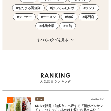
ちたまる調査隊
行ってみたレポ
ランチ
ディナー
ラーメン
連載
専門店
地元企業
自然
すべてのタグを見る
RANKING
人気記事ランキング
2026.08.04
お店
SNSで話題！知多市に出没する「揚げパンサン
ド」。つくっているのはお祭りお兄さん!?【ち