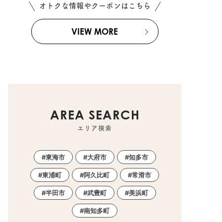
オトクな情報やクーポンはこちら
VIEW MORE
AREA SEARCH
エリア検索
東海市
大府市
知多市
東浦町
阿久比町
常滑市
半田市
武豊町
美浜町
南知多町