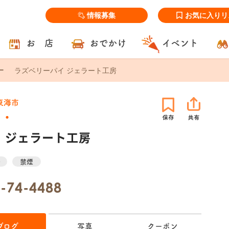
情報募集
お気に入りリ
お 店
おでかけ
イベント
ラズベリーパイ ジェラート工房
東海市
 ジェラート工房
場
禁煙
-74-4488
ブログ
写真
クーポン