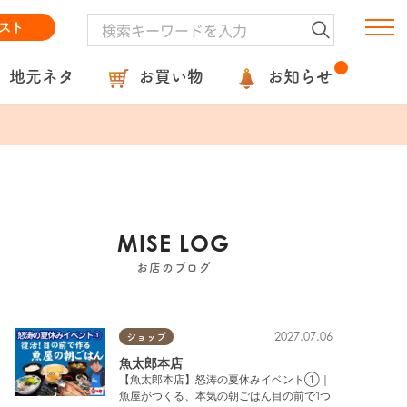
スト
地元ネタ
お買い物
お知らせ
MISE LOG
お店のブログ
2027.07.06
ショップ
魚太郎本店
【魚太郎本店】怒涛の夏休みイベント①｜
魚屋がつくる、本気の朝ごはん目の前で1つ