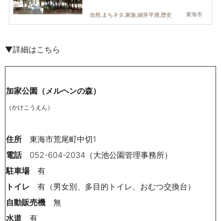
東海市
自然,まちネタ,家族,細井平洲,歴史
▼詳細はこちら
加家公園（メルヘンの森）
（かけこうえん）
住所
東海市荒尾町中切1
電話
052-604-2034（大池公園管理事務所）
駐車場
有
トイレ
有（男女別、多目的トイレ、おむつ交換台）
自動販売機
無
水道
有