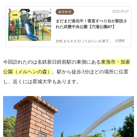
2023.09.27
おでかけ
まだまだ進化中！垂直すべり台が新設さ
れた武豊中央公園【穴場公園#7】
武豊町
自然,まちネタ,行ってみたレポ,親子,公園穴場,公園
今回訪れたのは名鉄新日鉄前駅の東側にある
東海市・加家
公園（メルヘンの森）
。駅から徒歩3分
ほどの場所に位置
し、
近くには星城大学もあります。