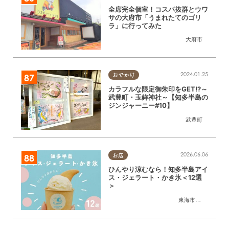
全席完全個室！コスパ抜群とウワ
サの大府市「うまれたてのゴリ
ラ」に行ってみた
大府市
2024.01.25
おでかけ
カラフルな限定御朱印をGET!?～
武豊町・玉鉾神社～【知多半島の
ジンジャーニー#10】
武豊町
2026.06.06
お店
ひんやり涼むなら！知多半島アイ
ス・ジェラート・かき氷＜12選
＞
東海市
,
大府市
,
知多