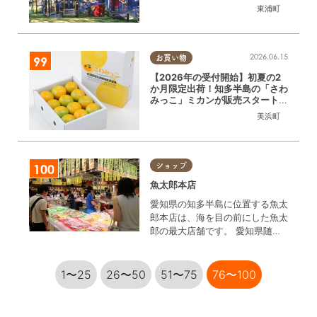
東浦町
2026.06.15
お買い物
【2026年の受付開始】初夏の2
か月限定出荷！知多半島の「さわ
みっこ」ミカンが販売スタート／
ちたまるショッピング
美浜町
ショップ
魚太郎本店
愛知県の知多半島に位置する魚太
郎本店は、海を目の前にした魚太
郎の最大店舗です。 愛知県随一
の漁獲量を誇る、「豊浜漁港・片
名漁港」から数分という好立地を
活かし、その日に獲れたピチピチ
1〜25
26〜50
51〜75
76〜100
の魚貝類を、そのままの鮮度で販
売しています！ そんな魚太郎
は、鮮度の良さだけでなく、対面