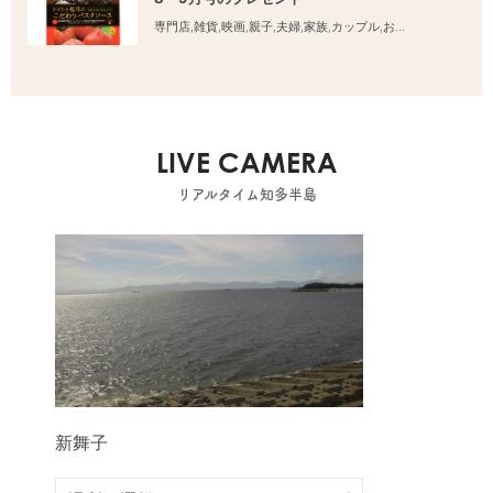
専門店
,
雑貨
,
映画
,
親子
,
夫婦
,
家族
,
カップル
,
おひとりさま
,
友人
LIVE CAMERA
リアルタイム知多半島
新舞子