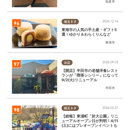
知多市
広告
2024.12.14
地元ネタ
東海市の人気の手土産・ギフト5
選！ゆかり＆わらくりんなど
東海市
2025.09.03
お店
【開店】半田市の老舗洋食レスト
ランが「喫茶シシリー」になって
9/2(火)リニューアル
半田市
2026.03.27
地元ネタ
【続報】東浦町「於大公園」リニ
ューアルオープン日が判明！4/11
(土)にはプレオープンイベントも