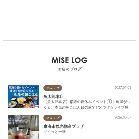
方式の売り場も自慢。 召し上が
り方や調理法などを、魚屋のプロ
がしっかりとお伝えします！ さ
らに、面倒な下処理も無料！ お
刺身、煮魚、焼き魚など、お好み
の調理法をお伝えいただければ、
ご自宅ですぐに調理が開始できる
よう、しっかりと処理をしてから
お渡しします。 また、巨大な鮮
魚市場に加えて、新鮮な魚を気軽
MISE LOG
に食べられる３つの飲食施設があ
ります。 その中でも、手ぶらで
お店のブログ
できる浜焼きBBQが大人気！ 用
意された食材やお飲み物の他に、
鮮魚市場で買った鮮魚を持ち込み
2027.07.06
ショップ
も可能です。 海を一望するバー
魚太郎本店
ベキュー場で、美味しい海の幸を
【魚太郎本店】怒涛の夏休みイベント①｜魚屋がつ
贅沢にお楽しみください！ 店内
くる、本気の朝ごはん目の前で1つ1つ作るライブ感
仕込みのお惣菜や、すぐに食べら
れる刺身やお弁当など 鮮魚以外
2026.08.07
ショップ
にも豊富な商品が、みなさまをお
東海市観光物産プラザ
待ちいたしております！ 休日の
グイっと一杯
おでかけに、ぜひお立ち寄りくだ
さいませ。 【鮮魚市場】獲れた