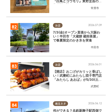
『白鳥とコウモリ』東野圭吾の原
作小説を読んでみた
常滑市
2026.07.09
お店
7/3(金)オープン直後から大賑わ
い！半田市「大蔵餅 蔵街茶屋」
で春夏限定のかき氷を実食
半田市
2026.06.01
お店
【開店】おこげがカリッと香ばし
い！武豊町にみたらし団子専門店
「みたらし あおば」が5/30(土)
オープン
武豊町
2026.06.12
地元ネタ
何ができる？名鉄新舞子駅西側で