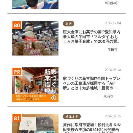
南知多町
2025.12.04
お店
巨大倉庫にお菓子の国!?愛知県内
最大級の半田市「マルダイ おも
しろお菓子倉庫」で200円の買い
物にチャレンジ
半田市
2026.07.13
家づくりの新常識!?全国トップレ
ベルの工務店が採用する「Air
断」とは｜知多地域・豊明市・緑
区ほか／ちたまる広告
東海市
,
大府市
,
知多
2026.07.15
地元ネタ
原作に常滑市登場！松村北斗＆今
田美桜W主演の9/4(金)公開映画