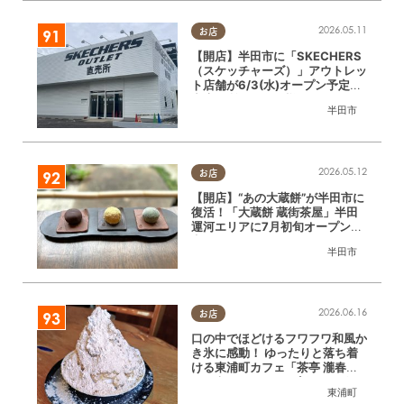
2026.05.11
お店
【開店】半田市に「SKECHERS
（スケッチャーズ）」アウトレッ
ト店舗が6/3(水)オープン予定！
出店場所や現在の様子は？
半田市
2026.05.12
お店
【開店】“あの大蔵餅”が半田市に
復活！「大蔵餅 蔵街茶屋」半田
運河エリアに7月初旬オープン予
定
半田市
2026.06.16
お店
口の中でほどけるフワフワ和風か
き氷に感動！ ゆったりと落ち着
ける東浦町カフェ「茶亭 瀧春
（ろうしゅん）」に行ってみた
東浦町