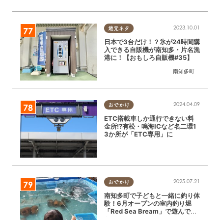
2023.10.01
地元ネタ
日本で3台だけ！？氷が24時間購
入できる自販機が南知多・片名漁
港に！【おもしろ自販機#35】
南知多町
2024.04.09
おでかけ
ETC搭載車しか通行できない料
金所!?有松・鳴海ICなど名二環1
3か所が「ETC専用」に
2025.07.21
おでかけ
南知多町で子どもと一緒に釣り体
験！6月オープンの室内釣り堀
「Red Sea Bream」で遊んでき
た