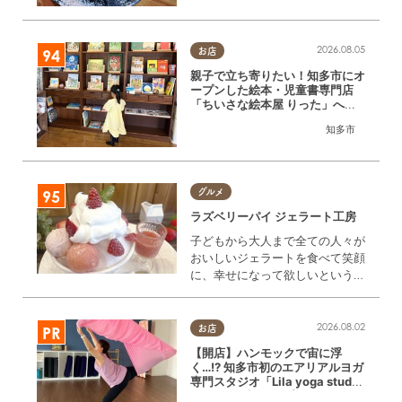
2026.08.05
お店
親子で立ち寄りたい！知多市にオ
ープンした絵本・児童書専門店
「ちいさな絵本屋 りった」へ行
ってみた
知多市
グルメ
ラズベリーパイ ジェラート工房
子どもから大人まで全ての人々が
おいしいジェラートを食べて笑顔
に、幸せになって欲しいという願
いを込めて自社製造をしていま
す。
2026.08.02
お店
【開店】ハンモックで宙に浮
く…!? 知多市初のエアリアルヨガ
専門スタジオ「Lila yoga studi
o」が8/1(土)オープン／ちたまる