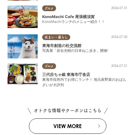
て地魚や、自家製干物、海産物約
2026.07.31
グルメ
400種 店頭にて全国宅配受付あ
KonoMachi Cafe 尾張横須賀
り 【浜焼きBBQ】年中無休、
KonoMachiランチのメニュー紹介！！
365日手ぶらBBQ、海の真ん前に
1000席あり 予約なしの当日来
店OK 準備なし、片付け不要、
2026.07.30
住まい・暮らし
雨天でもOK！ 他に類を見な
東海市創造の杜交流館
い、開放感あふれるオーシャンビ
写真展「岩合光昭の日本ねこ歩き」開催!
ューBBQ 【市場食堂】板前が腕
をふるう、海の街の魚食堂。旨い
魚を食べるならここ！選べる刺身
2026.07.21
グルメ
定食が人気 【旨いもの屋台】海
三代目ちゃ銀 東海市庁舎店
鮮丼専門店、屋外屋台で気軽に海
東海市役所内でお得にランチ！ 地元産野菜のおばん
鮮ランチ 土日祝はテントを拡大
ざいが大評判
して、焼き牡蠣などお祭り屋台
に！
オトクな情報やクーポンはこちら
VIEW MORE