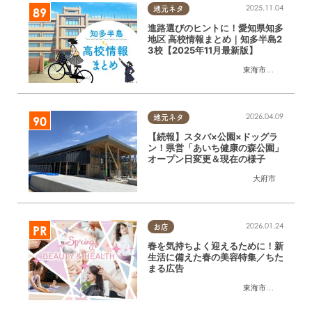
2025.11.04
地元ネタ
進路選びのヒントに！愛知県知多
地区 高校情報まとめ｜知多半島2
3校【2025年11月最新版】
東海市
,
大府市
,
知多
2026.04.09
地元ネタ
【続報】スタバ×公園×ドッグラ
ン！県営「あいち健康の森公園」
オープン日変更＆現在の様子
大府市
2026.01.24
お店
春を気持ちよく迎えるために！新
生活に備えた春の美容特集／ちた
まる広告
東海市
,
知多市
,
半田