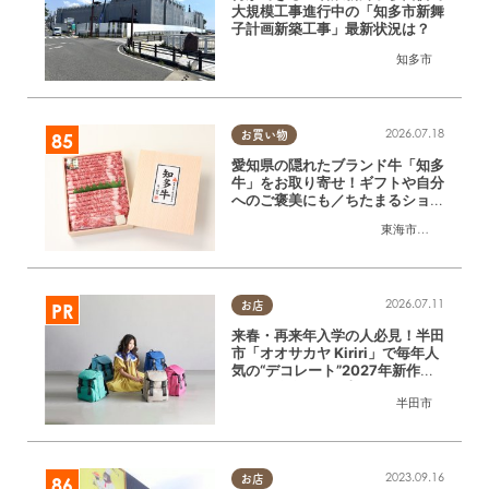
大規模工事進行中の「知多市新舞
子計画新築工事」最新状況は？
知多市
2026.07.18
お買い物
愛知県の隠れたブランド牛「知多
牛」をお取り寄せ！ギフトや自分
へのご褒美にも／ちたまるショッ
ピング
東海市
,
大府市
,
知多
2026.07.11
お店
来春・再来年入学の人必見！半田
市「オオサカヤ Kiriri」で毎年人
気の“デコレート”2027年新作予
約＆体験会｜8/1(土)～9(日)開催
半田市
／ちたまる広告
2023.09.16
お店