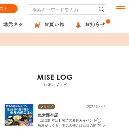
スト
地元ネタ
お買い物
お知らせ
MISE LOG
お店のブログ
2027.07.06
ショップ
魚太郎本店
【魚太郎本店】怒涛の夏休みイベント①｜
魚屋がつくる、本気の朝ごはん目の前で1つ