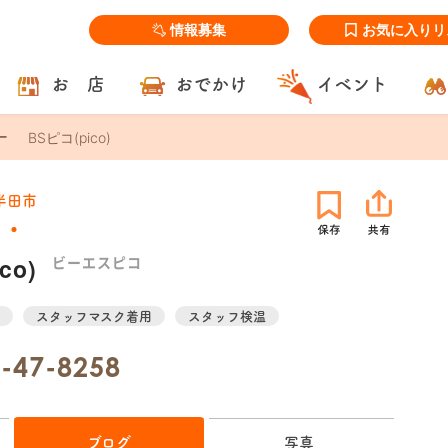
情報募集
お気に入りリ
お 店
おでかけ
イベント
BSピコ(pico)
半田市
co)
ビーエスピコ
スタッフマスク着用
スタッフ検温
-47-8258
ブログ
写真