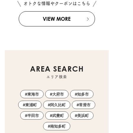
オトクな情報やクーポンはこちら
VIEW MORE
AREA SEARCH
エリア検索
東海市
大府市
知多市
東浦町
阿久比町
常滑市
半田市
武豊町
美浜町
南知多町