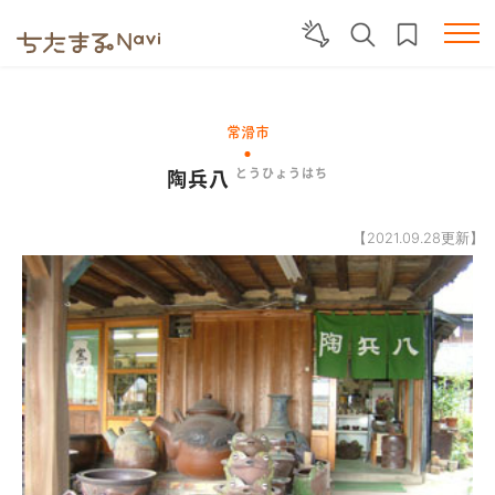
常滑市
陶兵八
とうひょうはち
【2021.09.28更新】