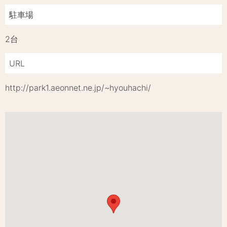
駐車場
2台
URL
http://park1.aeonnet.ne.jp/~hyouhachi/