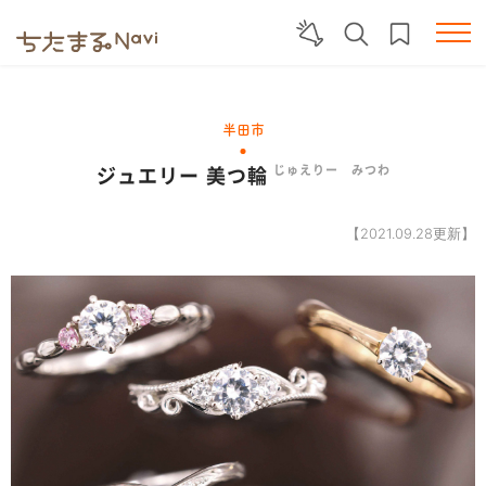
半田市
ジュエリー 美つ輪
じゅえりー みつわ
【2021.09.28更新】