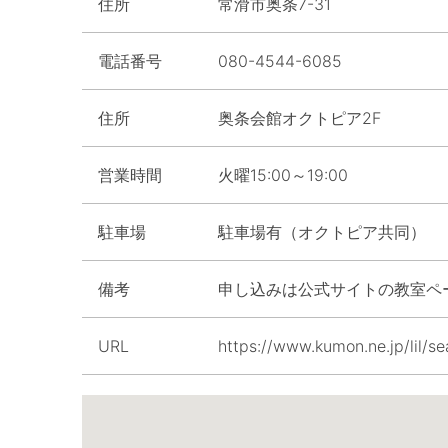
住所
常滑市奥条7-31
電話番号
080-4544-6085
住所
奥条会館オクトピア2F
営業時間
火曜15:00～19:00
駐車場
駐車場有（オクトピア共同）
備考
申し込みは公式サイトの教室ペ
URL
https://www.kumon.ne.jp/lil/