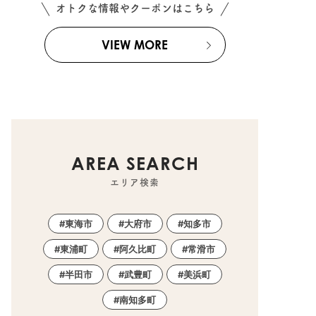
オトクな情報やクーポンはこちら
VIEW MORE
AREA SEARCH
エリア検索
東海市
大府市
知多市
東浦町
阿久比町
常滑市
半田市
武豊町
美浜町
南知多町