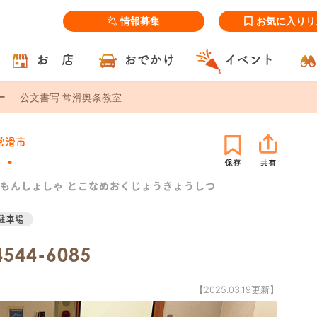
情報募集
お気に入りリ
お 店
おでかけ
イベント
公文書写 常滑奥条教室
常滑市
もんしょしゃ とこなめおくじょうきょうしつ
駐車場
4544-6085
【2025.03.19更新】