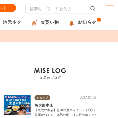
スト
地元ネタ
お買い物
お知らせ
MISE LOG
お店のブログ
2027.07.06
ショップ
魚太郎本店
【魚太郎本店】怒涛の夏休みイベント①｜
魚屋がつくる、本気の朝ごはん目の前で1つ