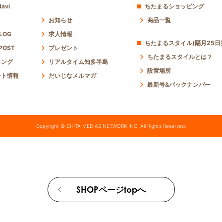
avi
ちたまるショッピング
お知らせ
商品一覧
 LOG
求人情報
ちたまるスタイル(隔月25日
POST
プレゼント
ちたまるスタイルとは？
キング
リアルタイム知多半島
設置場所
ント情報
だいじなメルマガ
最新号&バックナンバー
Copyright © CHITA MEDIAS NETWORK INC. All Rights Reserved.
SHOPページtopへ