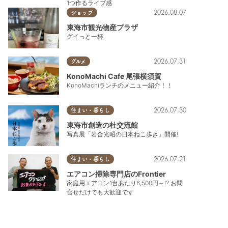
1つ作るライブ感
2026.08.07
ショップ
東海市観光物産プラザ
グイっと一杯
2026.07.31
グルメ
KonoMachi Cafe 尾張横須賀
KonoMachiランチのメニュー紹介！！
2026.07.30
住まい・暮らし
東海市創造の杜交流館
写真展「岩合光昭の日本ねこ歩き」開催!
2026.07.21
住まい・暮らし
エアコン掃除専門店のFrontier
家庭用エアコン1台あたり6,500円～!? お問
合せだけでも大歓迎です