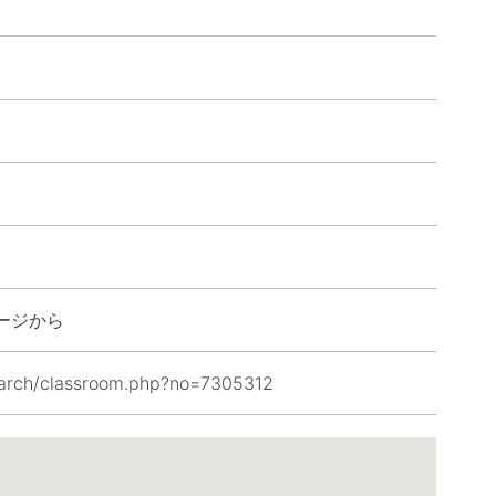
ージから
search/classroom.php?no=7305312