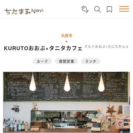
大府市
KURUTOおおぶ×タニタカフェ
クルトおおぶ×たにたかふぇ
カード
夜間営業
ランチ
【2025.11.19更新】