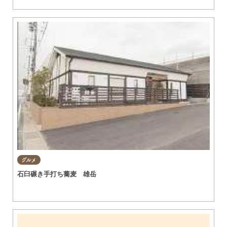
グルメ
石臼碾き手打ち蕎麦 雄岳