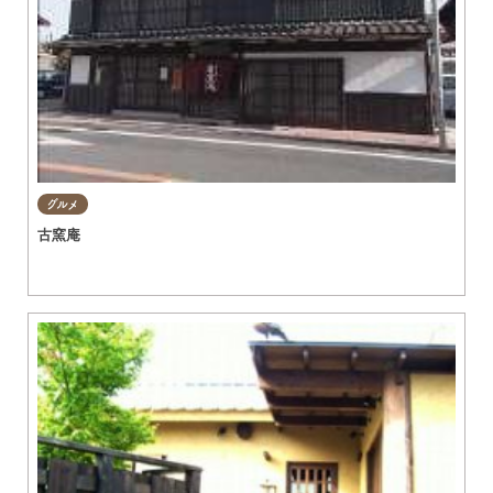
グルメ
古窯庵