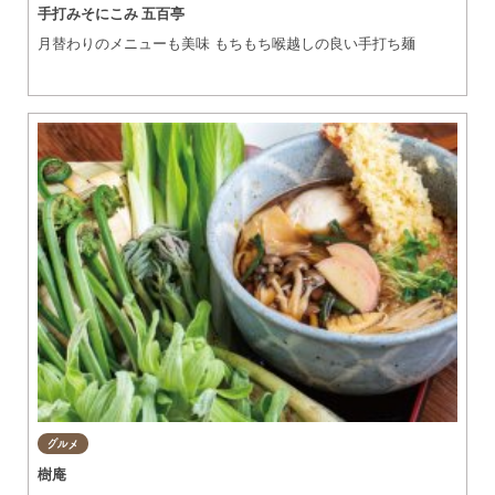
手打みそにこみ 五百亭
月替わりのメニューも美味 もちもち喉越しの良い手打ち麺
グルメ
樹庵