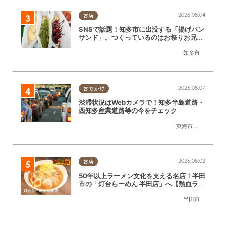
2026.08.04
お店
SNSで話題！知多市に出没する「揚げパン
サンド」。つくっているのはお祭りお兄さ
ん!?【ちたまる調査隊#55】
知多市
2026.08.07
おでかけ
渋滞状況はWebカメラで！知多半島道路・
西知多産業道路等の今をチェック
東海市
,
大府市
,
知多
2026.08.02
お店
50年以上ラーメン文化を支える名店！半田
市の「灯台らーめん 半田店」へ【熱血ラー
メン伝 8月放送】
半田市