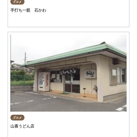
グルメ
手打ち一筋 石かわ
グルメ
山喜うどん店