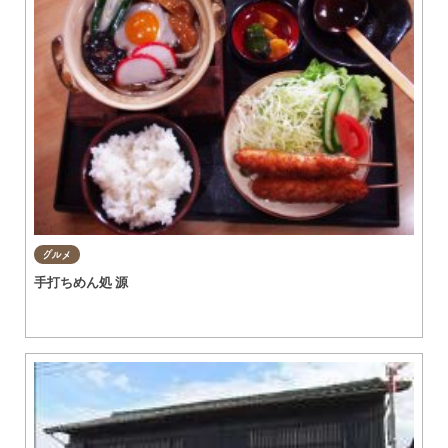
グルメ
手打ちめん処 源