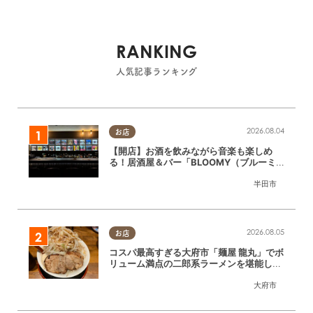
RANKING
人気記事ランキング
2026.08.04
お店
【開店】お酒を飲みながら音楽も楽しめ
る！居酒屋＆バー「BLOOMY（ブルーミ
ー）」が7/3(金)半田市でオープン
半田市
2026.08.05
お店
コスパ最高すぎる大府市「麺屋 龍丸」でボ
リューム満点の二郎系ラーメンを堪能して
きた
大府市