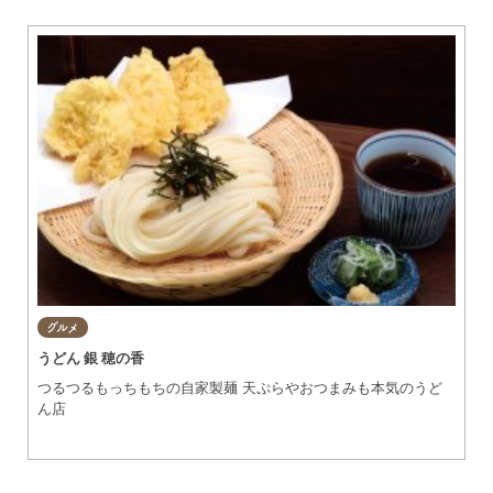
グルメ
知多市
東浦町
美容・健康
阿久比町
常滑市
ショップ
半田市
住まい・暮らし
武豊町
美浜町
習い事・趣味
南知多町
宿泊
グルメ
うどん 銀 穂の香
観光・自然
つるつるもっちもちの自家製麺 天ぷらやおつまみも本気のうど
ん店
遊ぶ・楽しむ