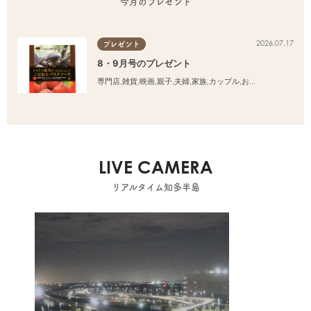
今月のプレゼント
2026.07.17
プレゼント
8・9月号のプレゼント
専門店
,
雑貨
,
映画
,
親子
,
夫婦
,
家族
,
カップル
,
おひとりさま
,
友人
LIVE CAMERA
リアルタイム知多半島