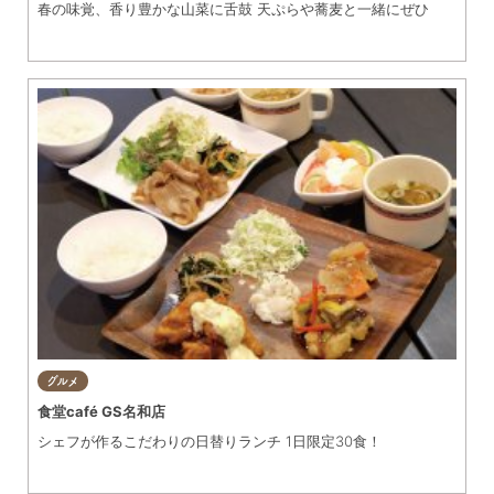
春の味覚、香り豊かな山菜に舌鼓 天ぷらや蕎麦と一緒にぜひ
グルメ
食堂café GS名和店
シェフが作るこだわりの日替りランチ 1日限定30食！