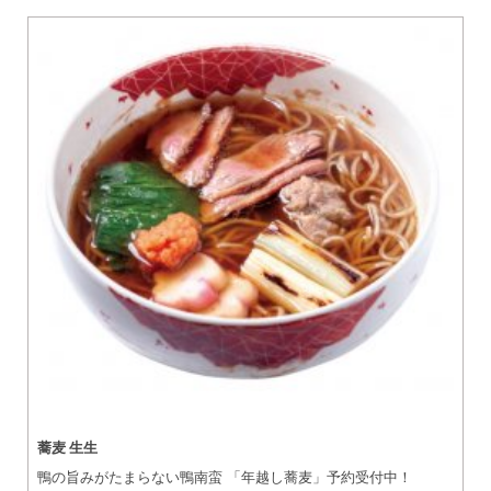
蕎麦 生生
鴨の旨みがたまらない鴨南蛮 「年越し蕎麦」予約受付中！