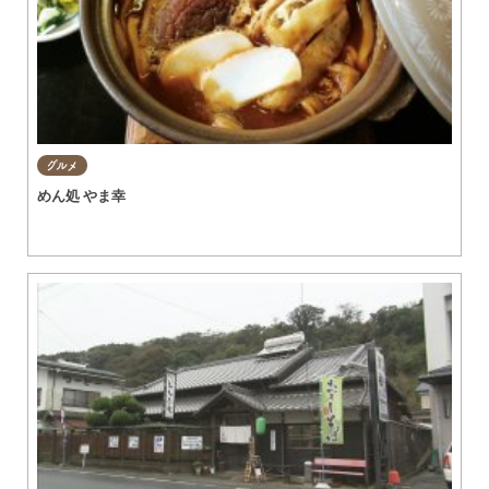
グルメ
めん処 やま幸