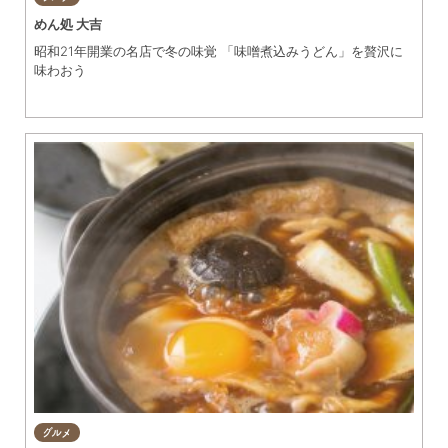
めん処 大吉
昭和21年開業の名店で冬の味覚 「味噌煮込みうどん」を贅沢に
味わおう
グルメ