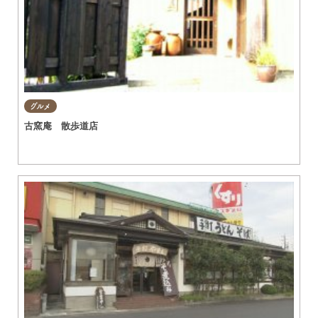
グルメ
古窯庵 散歩道店