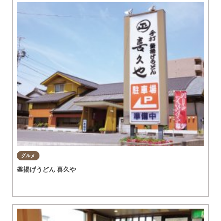
グルメ
釜揚げうどん 喜久や