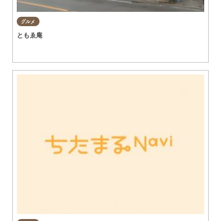
グルメ
ともゑ庵