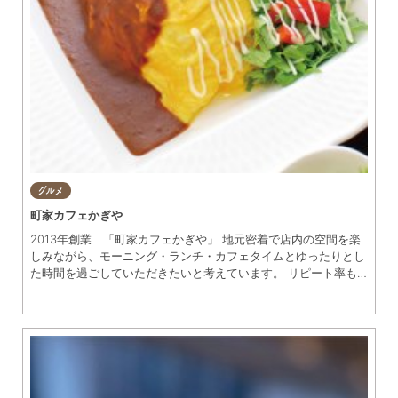
グルメ
町家カフェかぎや
2013年創業 「町家カフェかぎや」 地元密着で店内の空間を楽
しみながら、モーニング・ランチ・カフェタイムとゆったりとし
た時間を過ごしていただきたいと考えています。 リピート率も
非常に高く、ご家族や友人・年配の方など憩いの場やお休み処と
してご来店していただいており、 くつろぎの空間としてお席は
個室3・座敷3・テーブル席5・カウンターがございます。 また、
お席の予約も可能です。 当店では本わらび粉を使用し、独自の
配合をした「極上わらびもち」を看板MENU一押し商品としてど
の時間帯でもお召し上がり いただけるようにメニューを作って
います。 料理をよりおいしく頂けるよう愛知県の常滑焼など陶