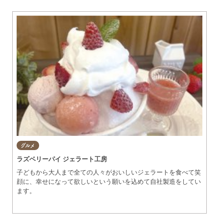
グルメ
知多市
東浦町
美容・健康
阿久比町
常滑市
ショップ
半田市
住まい・暮らし
武豊町
美浜町
習い事・趣味
南知多町
宿泊
グルメ
ラズベリーパイ ジェラート工房
観光・自然
子どもから大人まで全ての人々がおいしいジェラートを食べて笑
顔に、幸せになって欲しいという願いを込めて自社製造をしてい
遊ぶ・楽しむ
ます。