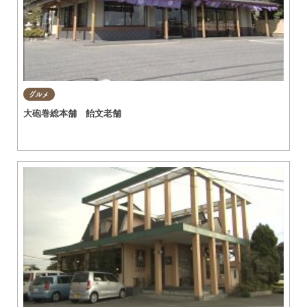
グルメ
大砲巻総本舗 飴文老舗