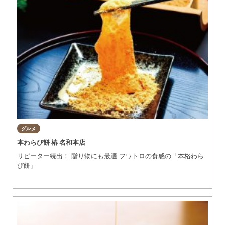
グルメ
本わらび餅 椿 名和本店
リピーター続出！ 贈り物にも最適 フワトロの食感の「本格わら
び餅」