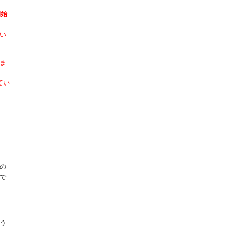
開始
い
ま
てい
の
で
う