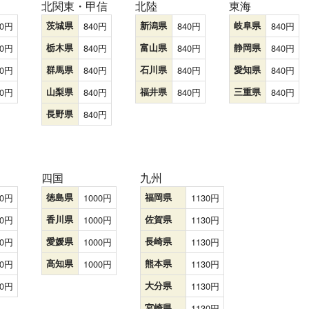
北関東・甲信
北陸
東海
0
茨城県
840
新潟県
840
岐阜県
840
0
栃木県
840
富山県
840
静岡県
840
0
群馬県
840
石川県
840
愛知県
840
0
山梨県
840
福井県
840
三重県
840
長野県
840
四国
九州
0
徳島県
1000
福岡県
1130
0
香川県
1000
佐賀県
1130
0
愛媛県
1000
長崎県
1130
0
高知県
1000
熊本県
1130
0
大分県
1130
宮崎県
1130