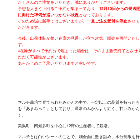
たくさんのご注文をいただき、誠にありがとうございます。
予想を大きく上回るご予約が集まっており、
12月10日からの発送
となっております。
に向けた準備が追いつかない状況
そのため誠に勝手ではございますが、
させて
一旦ご注文受付を停止
ただきます。
今後、出荷体制が整い在庫の見通しが立ち次第、販売を再開いたし
す。
※在庫がすべて予約分で埋まった場合は、そのまま販売終了とさせ
ただく可能性がございます。
あらかじめご了承いただけますと幸いです。
マルチ栽培で育てられたみかんの中で、一定以上の品質を持ったも
を「あまみっこ」としており、通常のみかんより紅く、甘いみかん
す。
美浜町、南知多町を中心に12軒の生産者にて栽培。
マルチとは白いシートのことで、畑全面に敷き詰め、水分制限を行