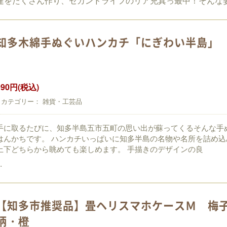
達をたくさん作り、セカンドライフのリア充真っ最中！そんな姿を
知多木綿手ぬぐいハンカチ「にぎわい半島」
990円(税込)
カテゴリー： 雑貨・工芸品
手に取るたびに、知多半島五市五町の思い出が蘇ってくるそんな手
はんかちです。
ハンカチいっぱいに知多半島の名物や名所を詰め込
上下どちらから眺めても楽しめます。
手描きのデザインの良
.
【知多市推奨品】畳ヘリスマホケースＭ 梅
柄・橙