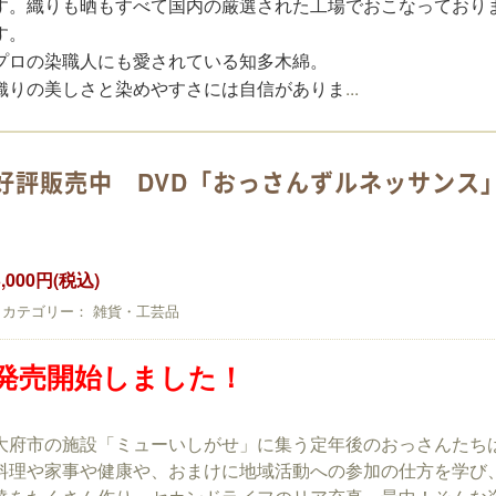
す。
織りも晒もすべて国内の厳選された工場でおこなっており
す。
プロの染職人にも愛されている知多木綿。
...
織りの美しさと染めやすさには自信がありま
好評販売中 DVD「おっさんずルネッサン
3,000円(税込)
カテゴリー： 雑貨・工芸品
発売開始しました！
大府市の施設「ミューいしがせ」に集う定年後のおっさんたち
料理や家事や健康や、おまけに地域活動への参加の仕方を学び