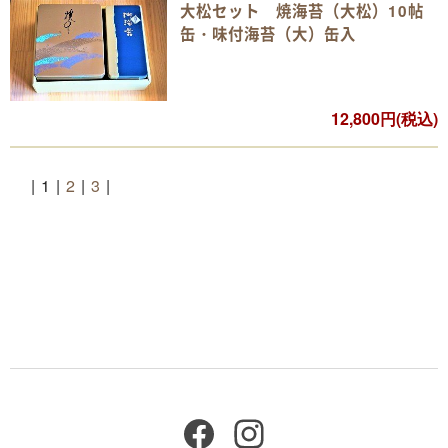
大松セット 焼海苔（大松）10帖
缶・味付海苔（大）缶入
12,800円(税込)
|
1
|
2
|
3
|