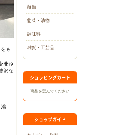
麺類
惣菜・漬物
調味料
雑貨・工芸品
 をも
を兼ね
贅沢な
ショッピングカート
商品を選んでください
(冷
ショップガイド
お支払い・送料