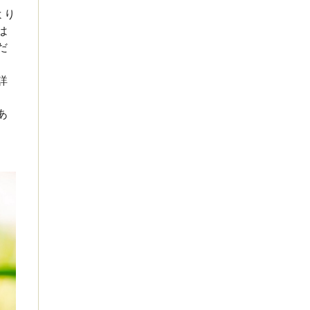
より
は
だ
詳
あ