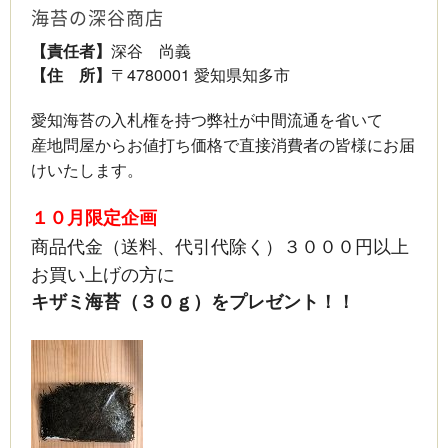
海苔の深谷商店
【責任者】
深谷 尚義
【住 所】
〒4780001 愛知県知多市
愛知海苔の入札権を持つ弊社が中間流通を省いて
産地問屋からお値打ち価格で直接消費者の皆様にお届
けいたします。
１０月限定企画
商品代金（送料、代引代除く）３０００円以上
お買い上げの方に
キザミ海苔（３０ｇ）をプレゼント！！