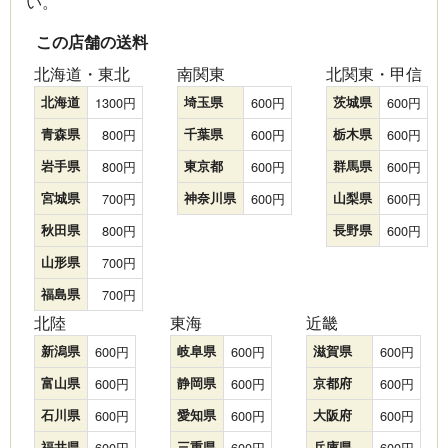
い。
この店舗の送料
北海道・東北
南関東
北関東・甲信
北海道
1300
埼玉県
600
茨城県
600
青森県
800
千葉県
600
栃木県
600
岩手県
800
東京都
600
群馬県
600
宮城県
700
神奈川県
600
山梨県
600
秋田県
800
長野県
600
山形県
700
福島県
700
北陸
東海
近畿
新潟県
600
岐阜県
600
滋賀県
600
富山県
600
静岡県
600
京都府
600
石川県
600
愛知県
600
大阪府
600
福井県
600
三重県
600
兵庫県
600