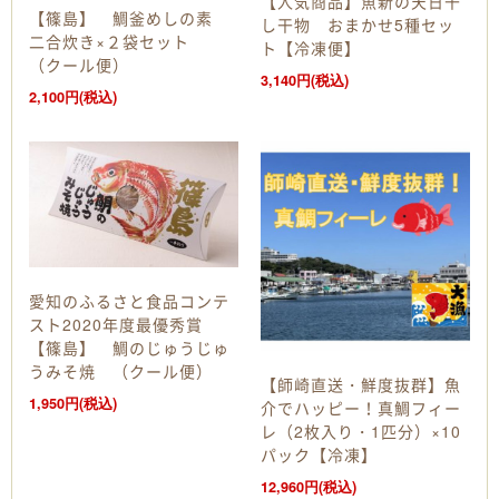
【人気商品】魚新の天日干
【篠島】 鯛釜めしの素
し干物 おまかせ5種セッ
二合炊き×２袋セット
ト【冷凍便】
（クール便）
3,140円(税込)
2,100円(税込)
愛知のふるさと食品コンテ
スト2020年度最優秀賞
【篠島】 鯛のじゅうじゅ
うみそ焼 （クール便）
【師崎直送・鮮度抜群】魚
1,950円(税込)
介でハッピー！真鯛フィー
レ（2枚入り・1匹分）×10
パック【冷凍】
12,960円(税込)