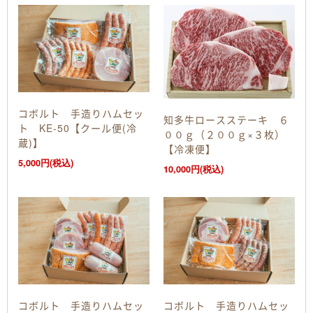
コボルト 手造りハムセッ
知多牛ロースステーキ ６
ト KE-50【クール便(冷
００ｇ（２００ｇ×３枚）
蔵)】
【冷凍便】
5,000円(税込)
10,000円(税込)
コボルト 手造りハムセッ
コボルト 手造りハムセッ