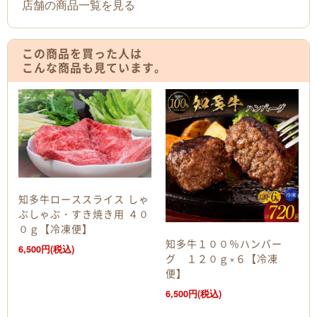
店舗の商品一覧を見る
この商品を買った人は
こんな商品も見ています。
知多牛ローススライス しゃ
ぶしゃぶ・すき焼き用 ４０
０ｇ【冷凍便】
知多牛１００％ハンバー
6,500円(税込)
グ １２０ｇ×６【冷凍
便】
6,500円(税込)