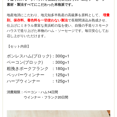
素材・製法すべてにこだわった本格派です。
地産地消にこだわり、地元知多半島産の高級豚を原料として、
増量
剤、保存料、着色料を一切使わない製法
で長期間漬込み熟成させ、
仕上げにミネラル豊富な美浜町の塩を使い、自慢の手造りスモーク
ハウスで造り上げた本物のハム・ソーセージです。毎日安心してお
召し上がりいただけます。
【セット内容】
ボンレスハム(ブロック)
：
300g×1
ベーコン(ブロック)
：
300g×1
粗挽きポークフランク
：
180g×1
ペッパーウィンナー
：
125g×1
ハーブウィンナー
：
125g×1
消費期限：ベーコン・ハム14日間
ウインナー・フランク20日間