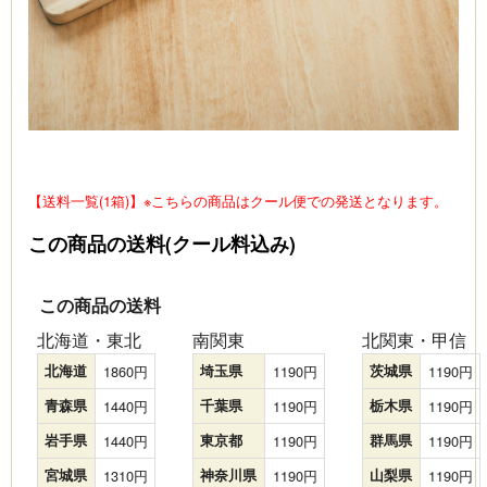
【送料一覧(1箱)】
※こちらの商品はクール便での発送となります。
この商品の送料(クール料込み)
この商品の送料
北海道・東北
南関東
北関東・甲信
北海道
1860
埼玉県
1190
茨城県
1190
青森県
1440
千葉県
1190
栃木県
1190
岩手県
1440
東京都
1190
群馬県
1190
宮城県
1310
神奈川県
1190
山梨県
1190