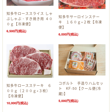
知多牛ローススライス しゃ
知多牛サーロインステー
ぶしゃぶ・すき焼き用 ４０
キ １６０ｇ×２枚【冷凍
０ｇ【冷凍便】
便】
6,500円(税込)
6,000円(税込)
コボルト 手造りハムセッ
知多牛ロースステーキ ６
ト KF-50【クール便(冷
００ｇ（２００ｇ×３枚）
蔵)】
【冷凍便】
5,000円(税込)
10,000円(税込)