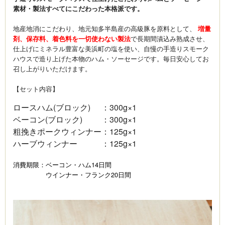
素材・製法すべてにこだわった本格派です。
地産地消にこだわり、地元知多半島産の高級豚を原料として、
増量
剤、保存料、着色料を一切使わない製法
で長期間漬込み熟成させ、
仕上げにミネラル豊富な美浜町の塩を使い、自慢の手造りスモーク
ハウスで造り上げた本物のハム・ソーセージです。毎日安心してお
召し上がりいただけます。
【セット内容】
ロースハム(ブロック)
：
300g×1
ベーコン(ブロック)
：
300g×1
粗挽きポークウィンナー
：
125g×1
ハーブウィンナー
：
125g×1
消費期限：ベーコン・ハム14日間
ウインナー・フランク20日間