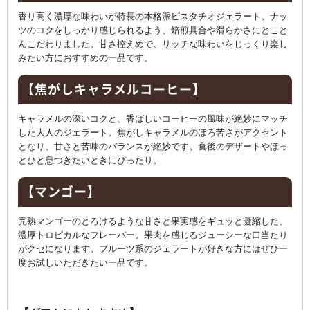
香り高く濃厚な味わいが特長の本格派ピスタチオジェラート。ナッ
ツのコクをしっかり感じられるよう、焙煎具合や滑らかさにとこと
んこだわりました。甘さ控えめで、リッチな味わいをじっくり楽し
みたい方におすすめの一品です。
【焦がしキャラメルコーヒー】
キャラメルの深いコクと、香ばしいコーヒーの風味が絶妙にマッチ
した大人のジェラート。焦がしキャラメルのほろ苦さがアクセント
となり、甘さと苦味のバランスが絶妙です。食後のデザートやほっ
とひと息つきたいときにぴったり。
【マンゴー】
完熟マンゴーのとろけるような甘さと果実感をギュッと凝縮した、
濃厚トロピカルなフレーバー。果肉を感じるジューシーな口当たり
がクセになります。フルーツ系のジェラートが好きな方にはぜひ一
度お試しいただきたい一品です。