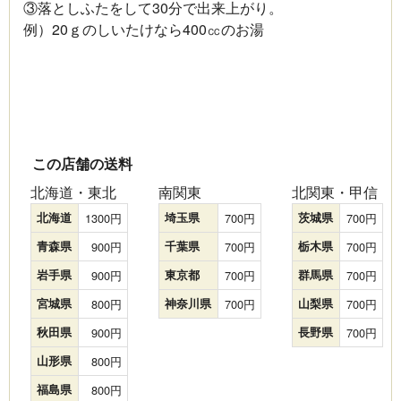
③落としふたをして30分で出来上がり。
例）20ｇのしいたけなら400㏄のお湯
この店舗の送料
北海道・東北
南関東
北関東・甲信
北海道
1300
埼玉県
700
茨城県
700
青森県
900
千葉県
700
栃木県
700
岩手県
900
東京都
700
群馬県
700
宮城県
800
神奈川県
700
山梨県
700
秋田県
900
長野県
700
山形県
800
福島県
800