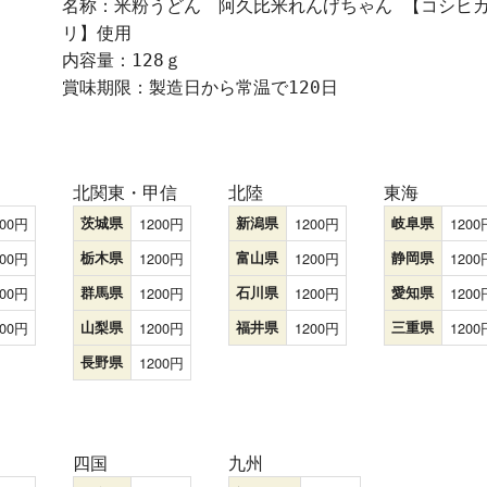
名称：米粉うどん 阿久比米れんげちゃん 【コシヒ
リ】使用
内容量：128ｇ
賞味期限：
製造日から常温で120日
北関東・甲信
北陸
東海
00
茨城県
1200
新潟県
1200
岐阜県
1200
00
栃木県
1200
富山県
1200
静岡県
1200
00
群馬県
1200
石川県
1200
愛知県
1200
00
山梨県
1200
福井県
1200
三重県
1200
長野県
1200
四国
九州