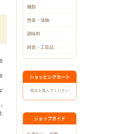
麺類
惣菜・漬物
調味料
雑貨・工芸品
粉
粉
ショッピングカート
商品を選んでください
ダ
い
上
ショップガイド
お支払い・送料