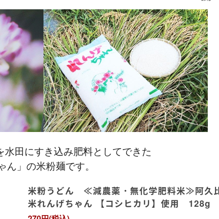
を水田にすき込み肥料としてできた
ゃん」の米粉麺です。
米粉うどん ≪減農薬・無化学肥料米≫阿久
米れんげちゃん 【コシヒカリ】使用 128g
270円(税込)